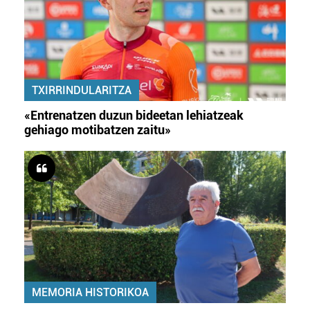
TXIRRINDULARITZA
«Entrenatzen duzun bideetan lehiatzeak
gehiago motibatzen zaitu»
MEMORIA HISTORIKOA