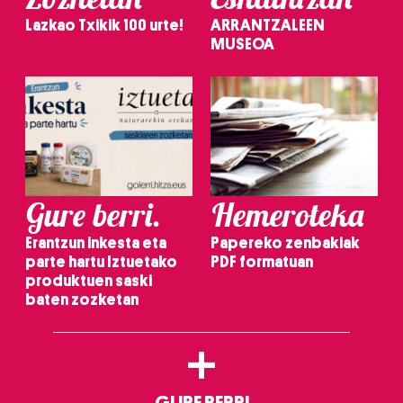
Lazkao Txikik 100 urte!
ARRANTZALEEN
MUSEOA
Gure berri.
Hemeroteka
Erantzun inkesta eta
Papereko zenbakiak
parte hartu Iztuetako
PDF formatuan
produktuen saski
baten zozketan
+