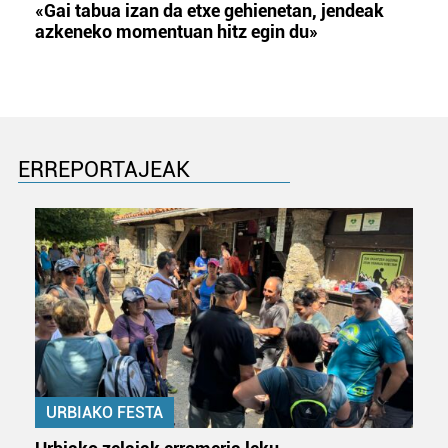
«Gai tabua izan da etxe gehienetan, jendeak
azkeneko momentuan hitz egin du»
ERREPORTAJEAK
URBIAKO FESTA