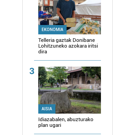
EKONOMIA
Telleria gaztak Donibane
Lohitzuneko azokara iritsi
dira
3
AISIA
Idiazabalen, abuzturako
plan ugari