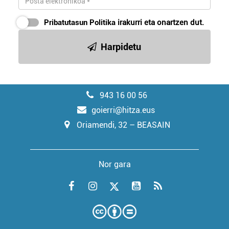
Pribatutasun Politika
irakurri eta onartzen dut.
Harpidetu
943 16 00 56
goierri@hitza.eus
Oriamendi, 32 – BEASAIN
Nor gara