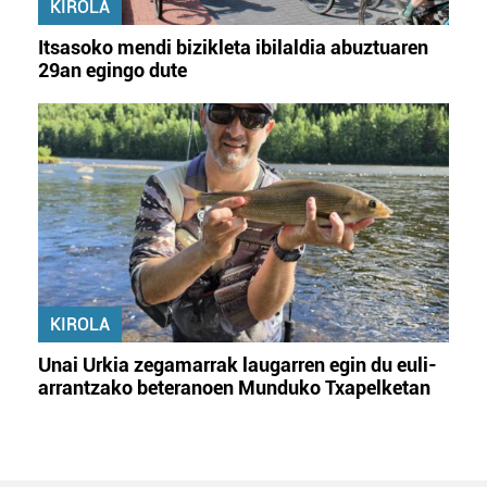
KIROLA
Itsasoko mendi bizikleta ibilaldia abuztuaren
29an egingo dute
KIROLA
Unai Urkia zegamarrak laugarren egin du euli-
arrantzako beteranoen Munduko Txapelketan