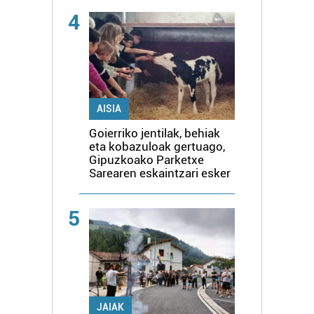
4
AISIA
Goierriko jentilak, behiak
eta kobazuloak gertuago,
Gipuzkoako Parketxe
Sarearen eskaintzari esker
5
JAIAK