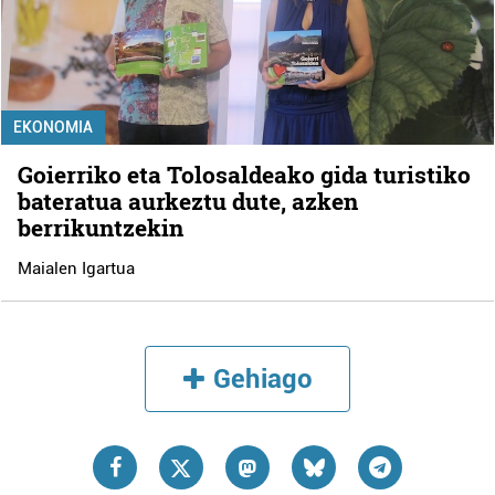
EKONOMIA
Goierriko eta Tolosaldeako gida turistiko
bateratua aurkeztu dute, azken
berrikuntzekin
Maialen Igartua
Gehiago