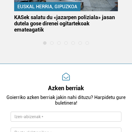
EUSKAL HERRIA, GIPUZKOA
KASek salatu du «jazarpen poliziala» jasan
Pa
dutela gose direnei ogitartekoak
da
emateagatik
«s
Azken berriak
Goierriko azken berriak jakin nahi dituzu? Harpidetu gure
buletinera!