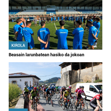
KIROLA
Beasain larunbatean hasiko da jokoan