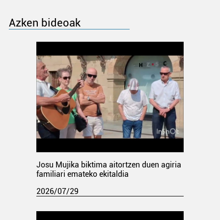
Azken bideoak
Josu Mujika biktima aitortzen duen agiria
familiari emateko ekitaldia
2026/07/29