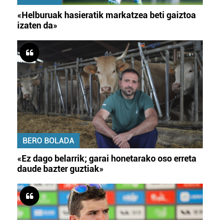
«Helburuak hasieratik markatzea beti gaiztoa
izaten da»
BERO BOLADA
«Ez dago belarrik; garai honetarako oso erreta
daude bazter guztiak»