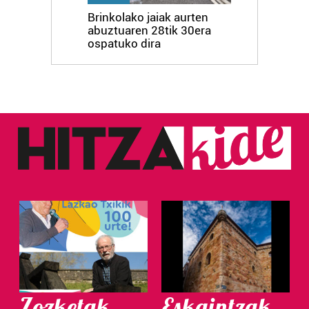
Brinkolako jaiak aurten
abuztuaren 28tik 30era
ospatuko dira
Zozketak
Eskaintzak