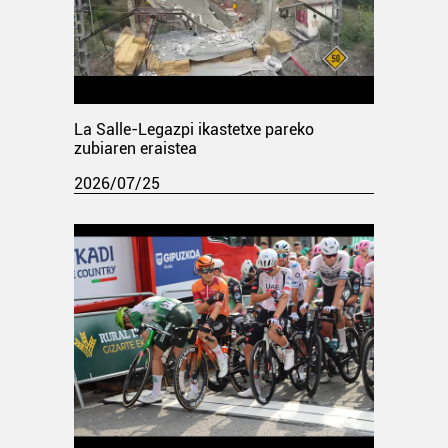
La Salle-Legazpi ikastetxe pareko
zubiaren eraistea
2026/07/25