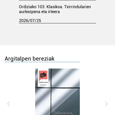
Ordiziako 103. Klasikoa. Txirrindularien
aurkezpena eta irteera
2026/07/25
Argitalpen bereziak