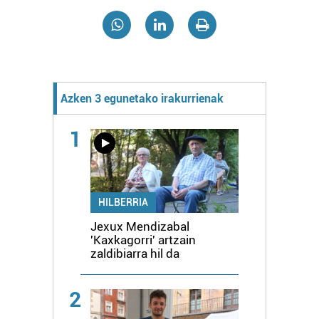
Azken 3 egunetako irakurrienak
1
HILBERRIA
Jexux Mendizabal
'Kaxkagorri' artzain
zaldibiarra hil da
2