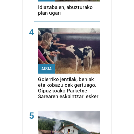
Idiazabalen, abuzturako
plan ugari
4
AISIA
Goierriko jentilak, behiak
eta kobazuloak gertuago,
Gipuzkoako Parketxe
Sarearen eskaintzari esker
5