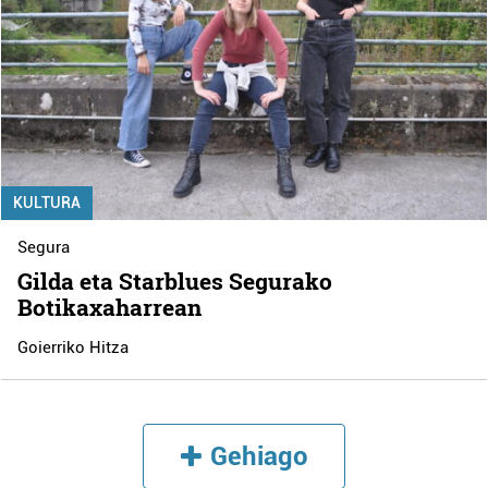
KULTURA
Segura
Gilda eta Starblues Segurako
Botikaxaharrean
Goierriko Hitza
Gehiago