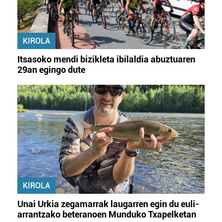
KIROLA
Itsasoko mendi bizikleta ibilaldia abuztuaren
29an egingo dute
KIROLA
Unai Urkia zegamarrak laugarren egin du euli-
arrantzako beteranoen Munduko Txapelketan