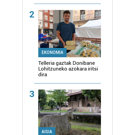
2
EKONOMIA
Telleria gaztak Donibane
Lohitzuneko azokara iritsi
dira
3
AISIA