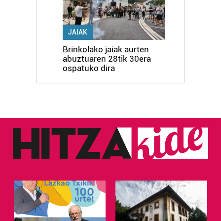
JAIAK
Brinkolako jaiak aurten
abuztuaren 28tik 30era
ospatuko dira