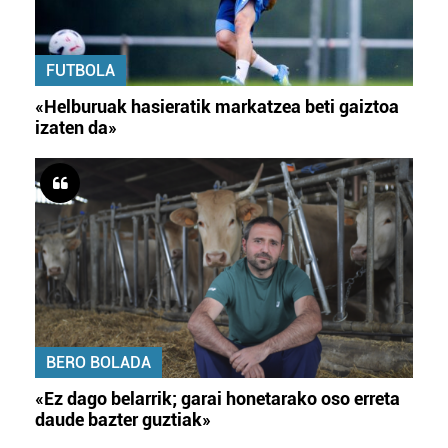
FUTBOLA
«Helburuak hasieratik markatzea beti gaiztoa
izaten da»
BERO BOLADA
«Ez dago belarrik; garai honetarako oso erreta
daude bazter guztiak»