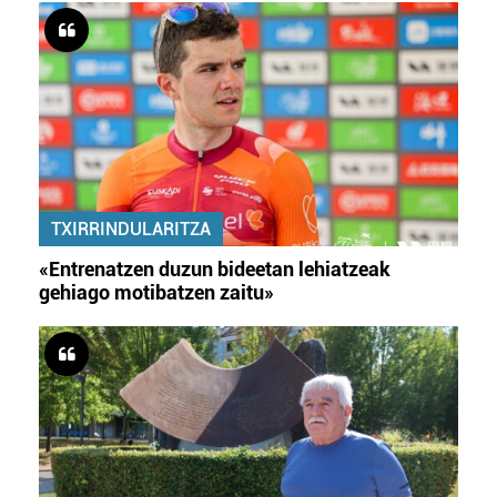
TXIRRINDULARITZA
«Entrenatzen duzun bideetan lehiatzeak
gehiago motibatzen zaitu»