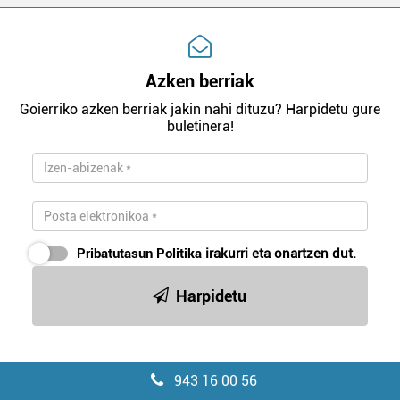
Azken berriak
Goierriko azken berriak jakin nahi dituzu? Harpidetu gure
buletinera!
Pribatutasun Politika
irakurri eta onartzen dut.
Harpidetu
943 16 00 56