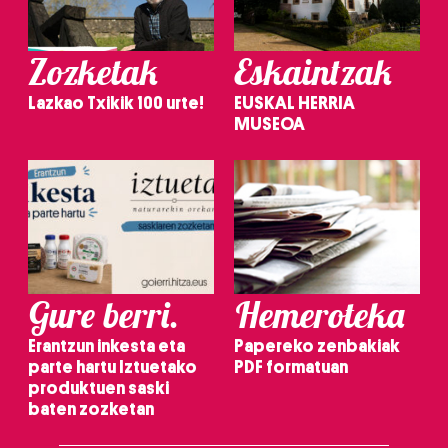
Zozketak
Eskaintzak
Lazkao Txikik 100 urte!
EUSKAL HERRIA
MUSEOA
Gure berri.
Hemeroteka
Erantzun inkesta eta
Papereko zenbakiak
parte hartu Iztuetako
PDF formatuan
produktuen saski
baten zozketan