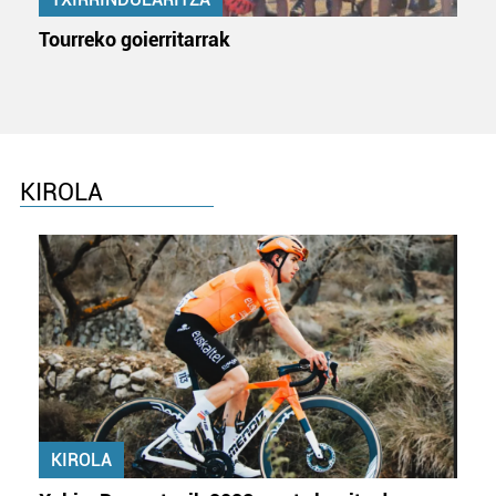
Tourreko goierritarrak
KIROLA
KIROLA