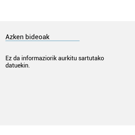
Azken bideoak
Ez da informaziorik aurkitu sartutako
datuekin.