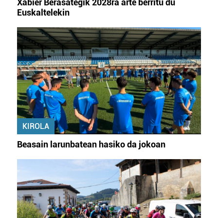
Xabier Berasategik 2028ra arte berritu du
Euskaltelekin
KIROLA
Beasain larunbatean hasiko da jokoan