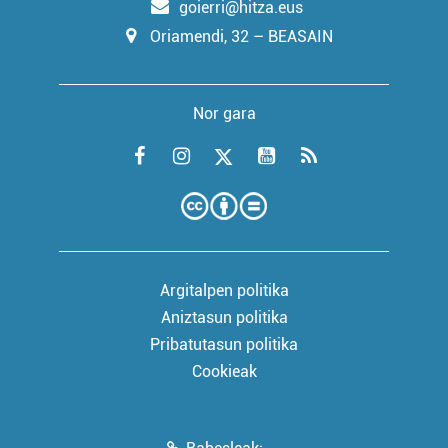
goierri@hitza.eus
Oriamendi, 32 – BEASAIN
Nor gara
Argitalpen politika
Aniztasun politika
Pribatutasun politika
Cookieak