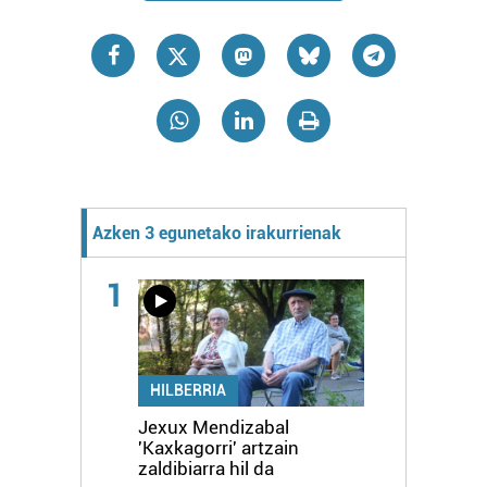
Azken 3 egunetako irakurrienak
1
HILBERRIA
Jexux Mendizabal
'Kaxkagorri' artzain
zaldibiarra hil da