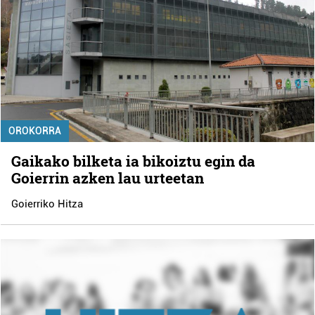
OROKORRA
Gaikako bilketa ia bikoiztu egin da
Goierrin azken lau urteetan
Goierriko Hitza