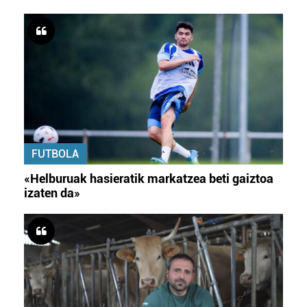
FUTBOLA
«Helburuak hasieratik markatzea beti gaiztoa
izaten da»