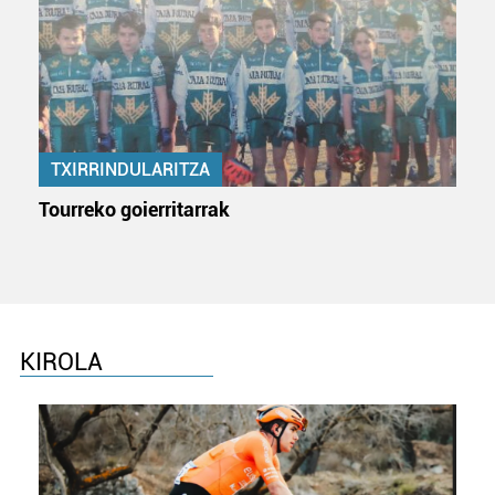
zerbitzuak hobetzeko asmoz, cookie teknologiaz
baliatzen gara. Ohar hau onartuz gero, teknologia hori
erabiltzeko baimen esplizitua ematen diguzu.
Gehiago
irakurri
TXIRRINDULARITZA
Tourreko goierritarrak
KIROLA