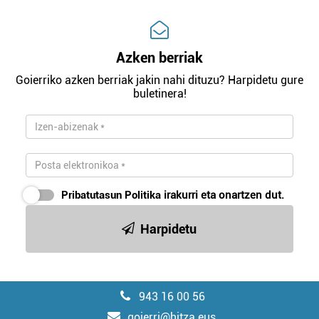
Azken berriak
Goierriko azken berriak jakin nahi dituzu? Harpidetu gure
buletinera!
Pribatutasun Politika
irakurri eta onartzen dut.
Harpidetu
943 16 00 56
goierri@hitza.eus