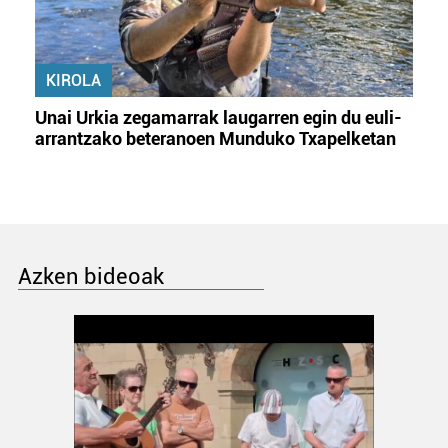
KIROLA
Unai Urkia zegamarrak laugarren egin du euli-
arrantzako beteranoen Munduko Txapelketan
Azken bideoak