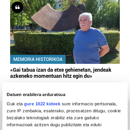
MEMORIA HISTORIKOA
«Gai tabua izan da etxe gehienetan, jendeak
azkeneko momentuan hitz egin du»
Datuen erabilera arduratsua
Guk eta
gure 1022 kideek
sure informacio pertsonala,
zure IP zenbakia, esaterako, prozesatzen ditugu, cookie
ERREPORTAJEAK
bezalako teknologiak erabiliz eta zure gailuko
informazioak azitzen dugu publizitate eta eduki