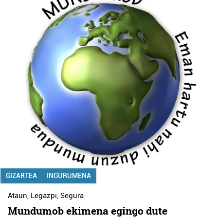
GIZARTEA
INGURUMENA
Ataun
,
Legazpi
,
Segura
Mundumob ekimena egingo dute