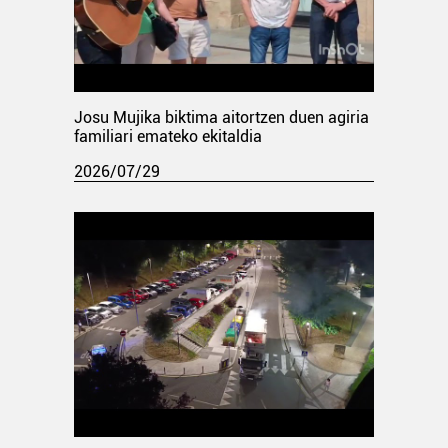
Josu Mujika biktima aitortzen duen agiria
familiari emateko ekitaldia
2026/07/29