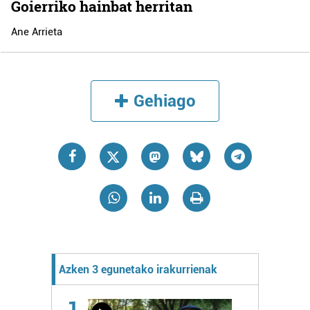
Goierriko hainbat herritan
Ane Arrieta
Gehiago
Azken 3 egunetako irakurrienak
1