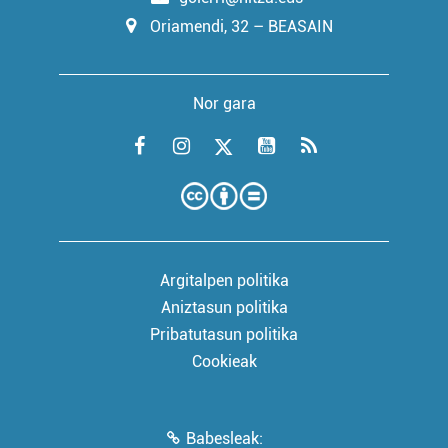
Oriamendi, 32 – BEASAIN
Nor gara
Argitalpen politika
Aniztasun politika
Pribatutasun politika
Cookieak
Babesleak: