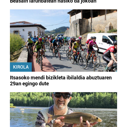
Beasain larunbatean hasiko da jokoan
KIROLA
Itsasoko mendi bizikleta ibilaldia abuztuaren
29an egingo dute