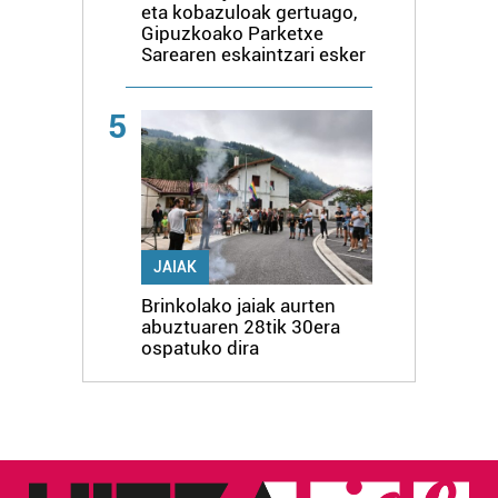
eta kobazuloak gertuago,
Gipuzkoako Parketxe
Sarearen eskaintzari esker
5
JAIAK
Brinkolako jaiak aurten
abuztuaren 28tik 30era
ospatuko dira