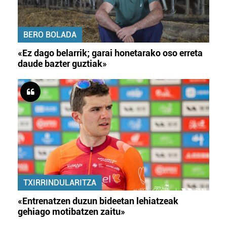
BERO BOLADA
«Ez dago belarrik; garai honetarako oso erreta
daude bazter guztiak»
TXIRRINDULARITZA
«Entrenatzen duzun bideetan lehiatzeak
gehiago motibatzen zaitu»