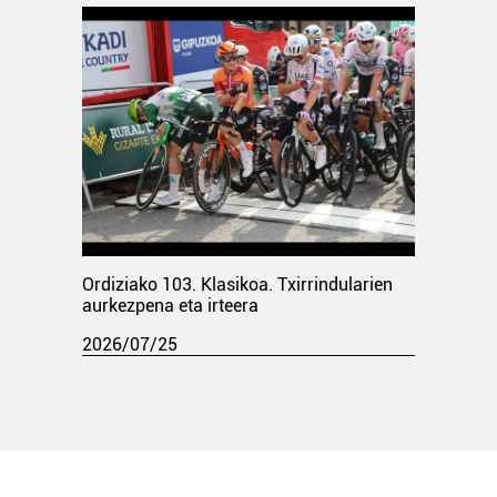
Ordiziako 103. Klasikoa. Txirrindularien
aurkezpena eta irteera
2026/07/25