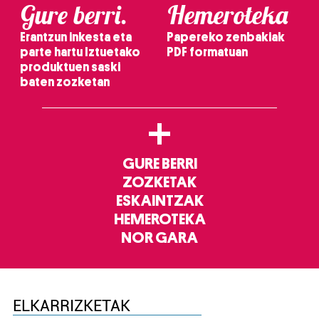
Gure berri.
Hemeroteka
Erantzun inkesta eta
Papereko zenbakiak
parte hartu Iztuetako
PDF formatuan
produktuen saski
baten zozketan
+
GURE BERRI
ZOZKETAK
ESKAINTZAK
HEMEROTEKA
NOR GARA
ELKARRIZKETAK