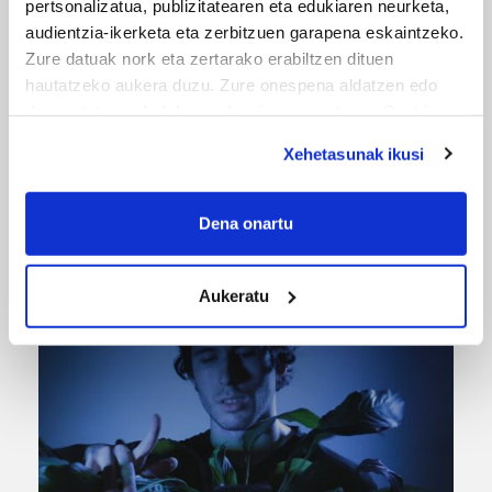
pertsonalizatua, publizitatearen eta edukiaren neurketa,
audientzia-ikerketa eta zerbitzuen garapena eskaintzeko.
Zure datuak nork eta zertarako erabiltzen dituen
hautatzeko aukera duzu. Zure onespena aldatzen edo
deuseztatzen ahal duzu edozein momentutan, Cookie
deklaraziotik edo Privacy triggerean klikatuz.
Xehetasunak ikusi
If you allow, we would also like to:
URBIAKO FESTA
Collect information about your geographical
Dena onartu
location which can be accurate to within several
Urbiako zelaiak erromeria leku
meters
Aukeratu
Identify your device by actively scanning it for
specific characteristics (fingerprinting)
Find out more about how your personal data is processed
and set your preferences in the
details section
.
Guk eta gure bazkideek zure datu pertsonalak
prozesatzen ditugu, zure IP zenbakia, besteak beste,
teknologia erabiliz, cookieak adibidez, iragarki eta eduki