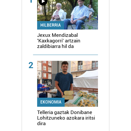
HILBERRIA
Jexux Mendizabal
'Kaxkagorri' artzain
zaldibiarra hil da
2
EKONOMIA
Telleria gaztak Donibane
Lohitzuneko azokara iritsi
dira