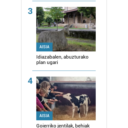
3
AISIA
Idiazabalen, abuzturako
plan ugari
4
AISIA
Goierriko jentilak, behiak