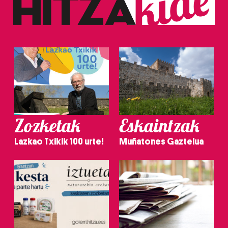
Zozketak
Eskaintzak
Lazkao Txikik 100 urte!
Muñatones Gaztelua