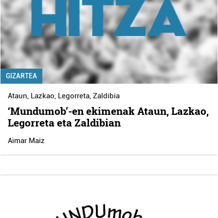
GIZARTEA
Ataun
,
Lazkao
,
Legorreta
,
Zaldibia
‘Mundumob’-en ekimenak Ataun, Lazkao,
Legorreta eta Zaldibian
Aimar Maiz