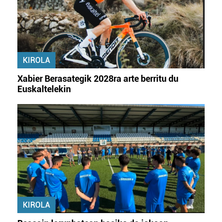
KIROLA
Xabier Berasategik 2028ra arte berritu du
Euskaltelekin
KIROLA