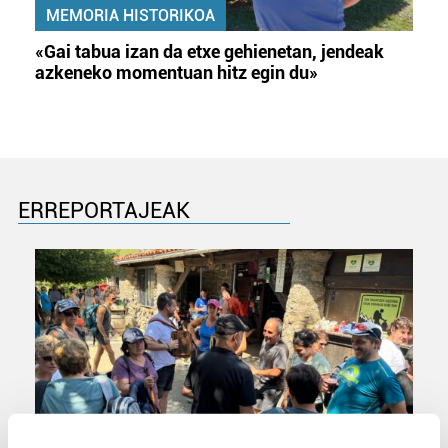
MEMORIA HISTORIKOA
«Gai tabua izan da etxe gehienetan, jendeak
azkeneko momentuan hitz egin du»
ERREPORTAJEAK