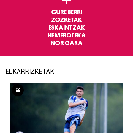
GURE BERRI
ZOZKETAK
ESKAINTZAK
HEMEROTEKA
NOR GARA
ELKARRIZKETAK