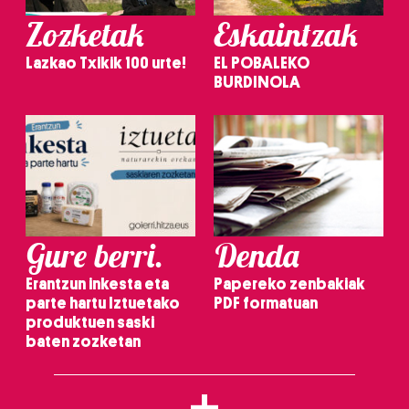
Zozketak
Eskaintzak
Lazkao Txikik 100 urte!
EL POBALEKO
BURDINOLA
Gure berri.
Denda
Erantzun inkesta eta
Papereko zenbakiak
parte hartu Iztuetako
PDF formatuan
produktuen saski
baten zozketan
+