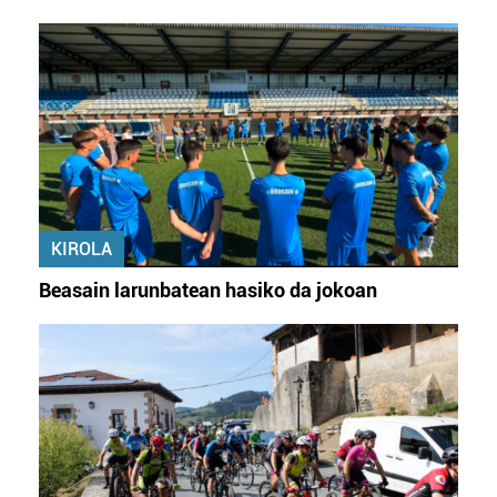
KIROLA
Beasain larunbatean hasiko da jokoan