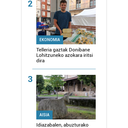
2
EKONOMIA
Telleria gaztak Donibane
Lohitzuneko azokara iritsi
dira
3
AISIA
Idiazabalen, abuzturako