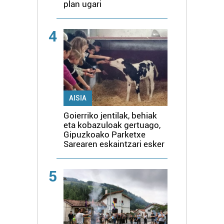
plan ugari
4
AISIA
Goierriko jentilak, behiak
eta kobazuloak gertuago,
Gipuzkoako Parketxe
Sarearen eskaintzari esker
5