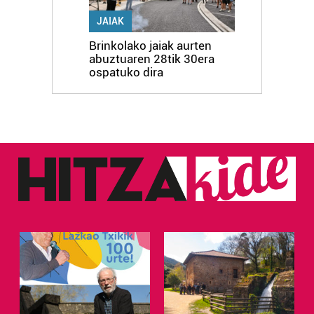
JAIAK
Brinkolako jaiak aurten
abuztuaren 28tik 30era
ospatuko dira