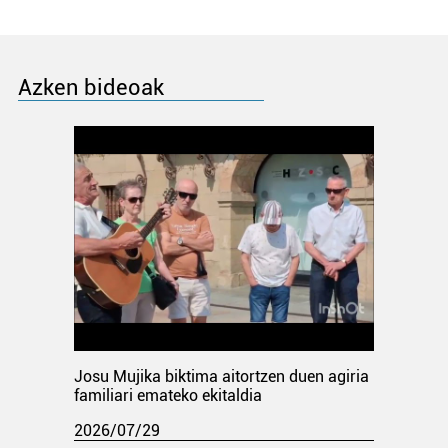
Azken bideoak
Josu Mujika biktima aitortzen duen agiria
familiari emateko ekitaldia
2026/07/29