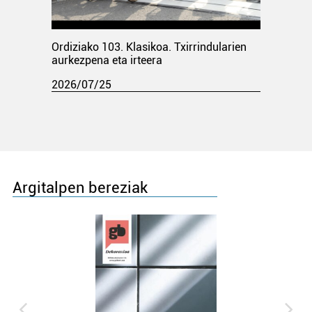
Ordiziako 103. Klasikoa. Txirrindularien
aurkezpena eta irteera
2026/07/25
Argitalpen bereziak