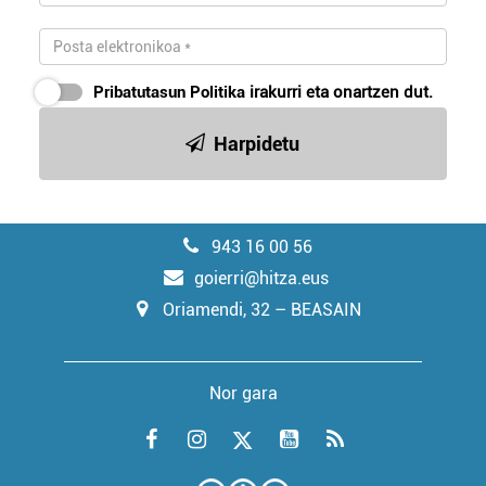
Pribatutasun Politika
irakurri eta onartzen dut.
Harpidetu
943 16 00 56
goierri@hitza.eus
Oriamendi, 32 – BEASAIN
Nor gara