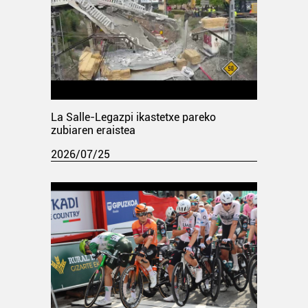
La Salle-Legazpi ikastetxe pareko
zubiaren eraistea
2026/07/25