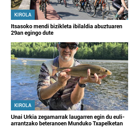
KIROLA
Itsasoko mendi bizikleta ibilaldia abuztuaren
29an egingo dute
KIROLA
Unai Urkia zegamarrak laugarren egin du euli-
arrantzako beteranoen Munduko Txapelketan