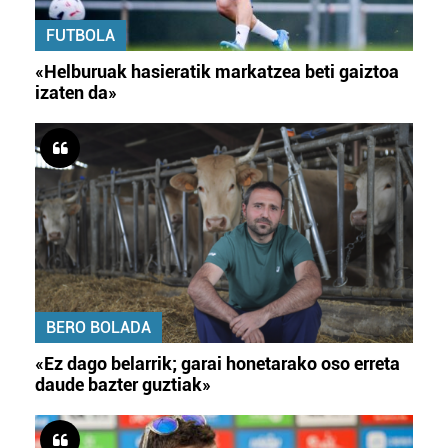
FUTBOLA
«Helburuak hasieratik markatzea beti gaiztoa
izaten da»
BERO BOLADA
«Ez dago belarrik; garai honetarako oso erreta
daude bazter guztiak»