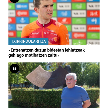
TXIRRINDULARITZA
«Entrenatzen duzun bideetan lehiatzeak
gehiago motibatzen zaitu»