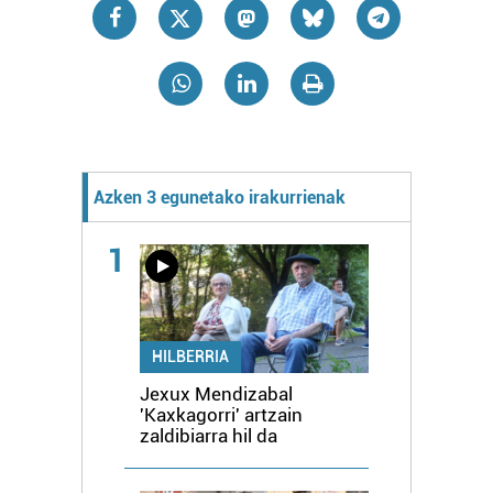
Azken 3 egunetako irakurrienak
1
HILBERRIA
Jexux Mendizabal
'Kaxkagorri' artzain
zaldibiarra hil da