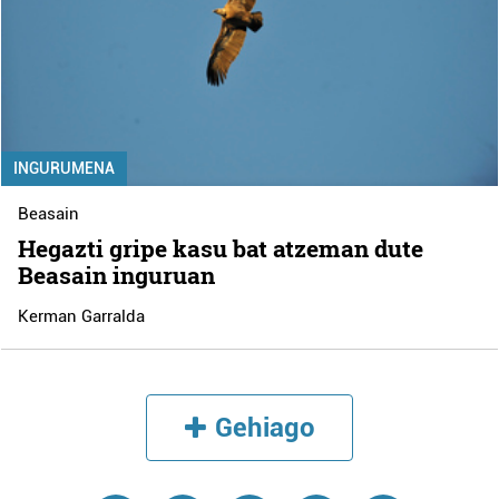
INGURUMENA
Beasain
Hegazti gripe kasu bat atzeman dute
Beasain inguruan
Kerman Garralda
Gehiago