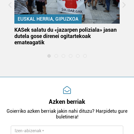
EUSKAL HERRIA, GIPUZKOA
KASek salatu du «jazarpen poliziala» jasan
Pa
dutela gose direnei ogitartekoak
da
emateagatik
«s
Azken berriak
Goierriko azken berriak jakin nahi dituzu? Harpidetu gure
buletinera!