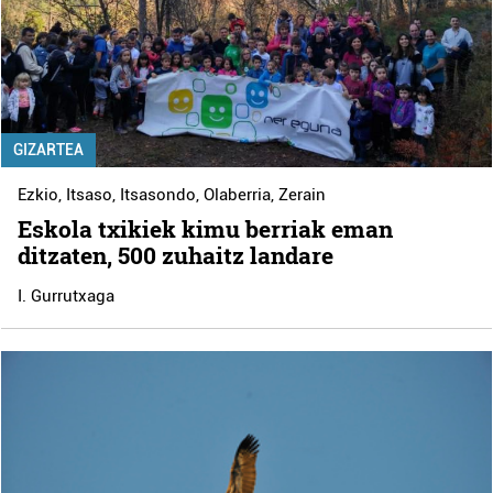
GIZARTEA
Ezkio
,
Itsaso
,
Itsasondo
,
Olaberria
,
Zerain
Eskola txikiek kimu berriak eman
ditzaten, 500 zuhaitz landare
I. Gurrutxaga