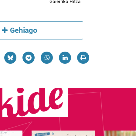
Goierriko Hitza
Gehiago