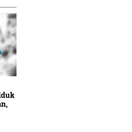
ilduk
an,