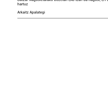
hartuz
Arkaitz Apalategi