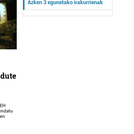
Azken 3 egunetako irakurrienak
 dute
 EH
fendatu
zen