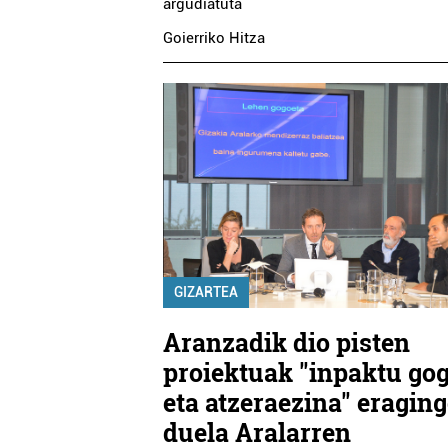
argudiatuta
Goierriko Hitza
GIZARTEA
Aranzadik dio pisten
proiektuak "inpaktu go
eta atzeraezina" eragin
duela Aralarren