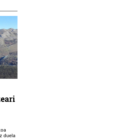
eari
koa
z duela