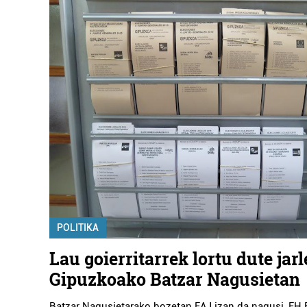
POLITIKA
Lau goierritarrek lortu dute jar
Gipuzkoako Batzar Nagusietan
Batzar Nagusietarako bozetan EAJ izan da nagusi, EH B