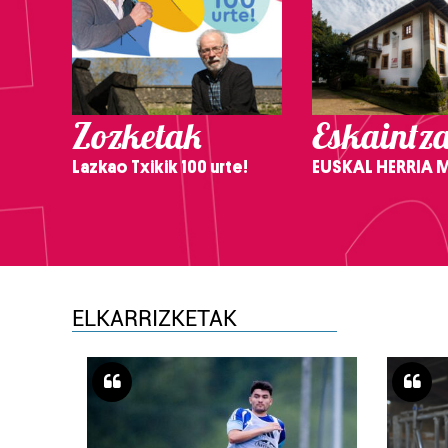
Zozketak
Eskaintz
Lazkao Txikik 100 urte!
EUSKAL HERRIA
ELKARRIZKETAK