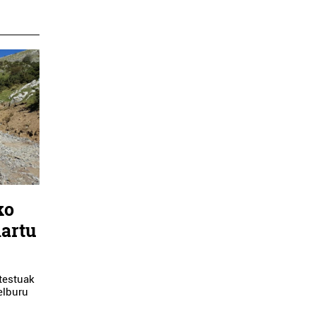
ko
nartu
testuak
elburu