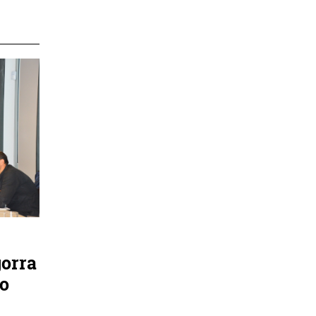
gorra
go