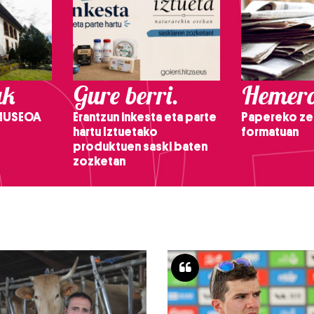
ak
Gure berri.
Hemero
 MUSEOA
Erantzun inkesta eta parte
Papereko ze
hartu Iztuetako
formatuan
produktuen saski baten
zozketan