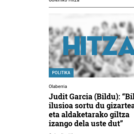
Goierriko Hitza
POLITIKA
Olaberria
Judit Garcia (Bildu): “B
ilusioa sortu du gizarte
eta aldaketarako giltza
izango dela uste dut”