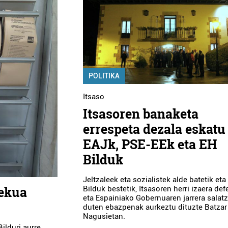
POLITIKA
Itsaso
Itsasoren banaketa
errespeta dezala eskatu
EAJk, PSE-EEk eta EH
Bilduk
Jeltzaleek eta sozialistek alde batetik eta
lekua
Bilduk bestetik, Itsasoren herri izaera de
eta Espainiako Gobernuaren jarrera salat
duten ebazpenak aurkeztu dituzte Batzar
Nagusietan.
ilduri aurre