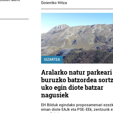
Goierriko Hitza
GIZARTEA
Aralarko natur parkeari
buruzko batzordea sortz
uko egin diote batzar
nagusiek
EH Bilduk egindako proposamenari ezez
eman diote EAJk eta PSE-EEk, zentzurik e