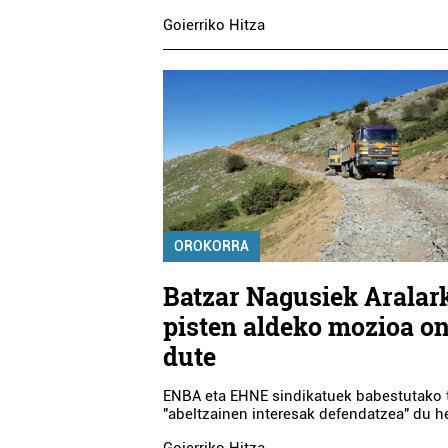
Goierriko Hitza
OROKORRA
Batzar Nagusiek Aralar
pisten aldeko mozioa o
dute
ENBA eta EHNE sindikatuek babestutako 
"abeltzainen interesak defendatzea" du h