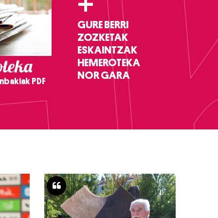
+
GURE BERRI
ZOZKETAK
ESKAINTZAK
teka
HEMEROTEKA
NOR GARA
nbakiak PDF