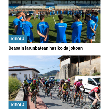
KIROLA
Beasain larunbatean hasiko da jokoan
KIROLA