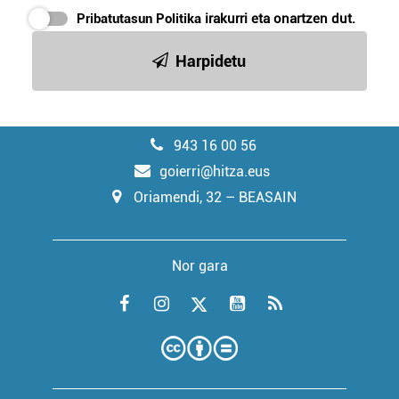
Pribatutasun Politika
irakurri eta onartzen dut.
Harpidetu
943 16 00 56
goierri@hitza.eus
Oriamendi, 32 – BEASAIN
Nor gara