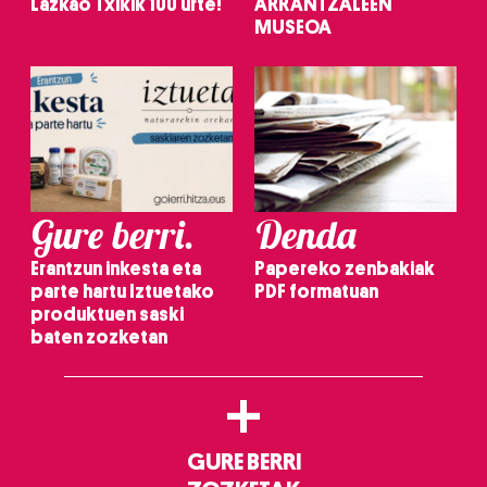
Lazkao Txikik 100 urte!
ARRANTZALEEN
MUSEOA
Gure berri.
Denda
Erantzun inkesta eta
Papereko zenbakiak
parte hartu Iztuetako
PDF formatuan
produktuen saski
baten zozketan
+
GURE BERRI