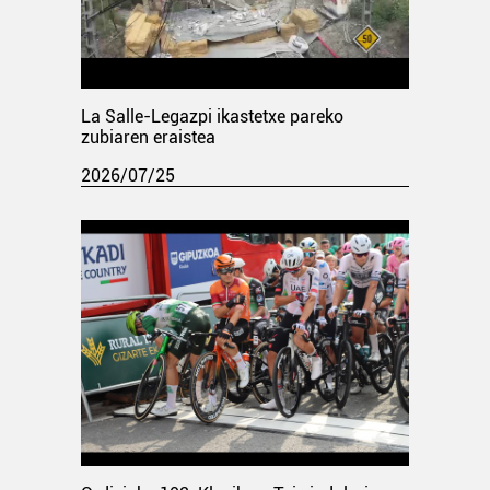
La Salle-Legazpi ikastetxe pareko
zubiaren eraistea
2026/07/25