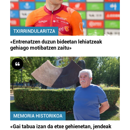
TXIRRINDULARITZA
«Entrenatzen duzun bideetan lehiatzeak
gehiago motibatzen zaitu»
MEMORIA HISTORIKOA
«Gai tabua izan da etxe gehienetan, jendeak