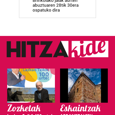
Brinkolako jaiak aurten
abuztuaren 28tik 30era
ospatuko dira
Zozketak
Eskaintzak