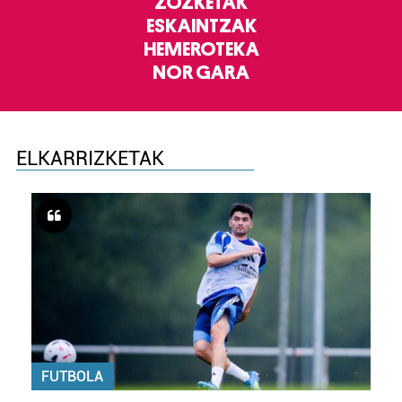
ZOZKETAK
ESKAINTZAK
HEMEROTEKA
NOR GARA
ELKARRIZKETAK
FUTBOLA