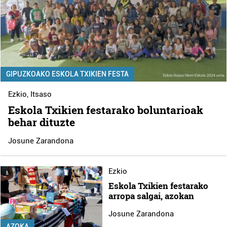
GIPUZKOAKO ESKOLA TXIKIEN FESTA
Ezkio
,
Itsaso
Eskola Txikien festarako boluntarioak
behar dituzte
Josune Zarandona
Ezkio
Eskola Txikien festarako
arropa salgai, azokan
Josune Zarandona
AZOKA