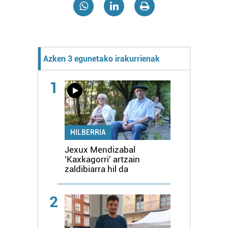
Azken 3 egunetako irakurrienak
1
HILBERRIA
Jexux Mendizabal
'Kaxkagorri' artzain
zaldibiarra hil da
2