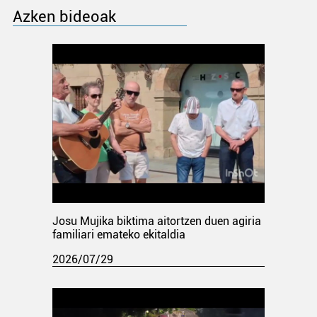
Azken bideoak
Josu Mujika biktima aitortzen duen agiria
familiari emateko ekitaldia
2026/07/29