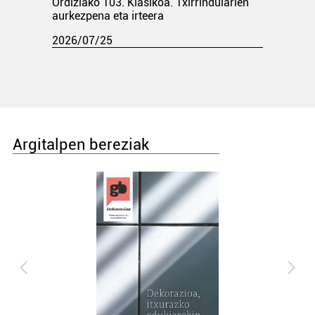
Ordiziako 103. Klasikoa. Txirrindularien
aurkezpena eta irteera
2026/07/25
Argitalpen bereziak