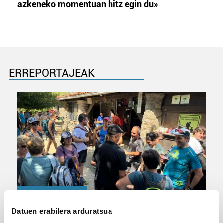
azkeneko momentuan hitz egin du»
ERREPORTAJEAK
URBIAKO FESTA
Datuen erabilera arduratsua
Urbiako zelaiak erromeria leku