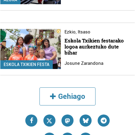
Ezkio
,
Itsaso
Eskola Txikien festarako
logoa aurkeztuko dute
bihar
Josune Zarandona
ESKOLA TXIKIEN FESTA
Gehiago