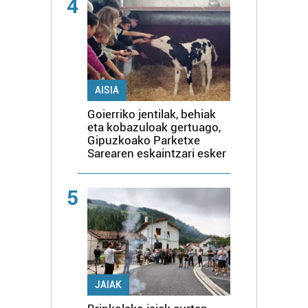
4
AISIA
Goierriko jentilak, behiak
eta kobazuloak gertuago,
Gipuzkoako Parketxe
Sarearen eskaintzari esker
5
JAIAK