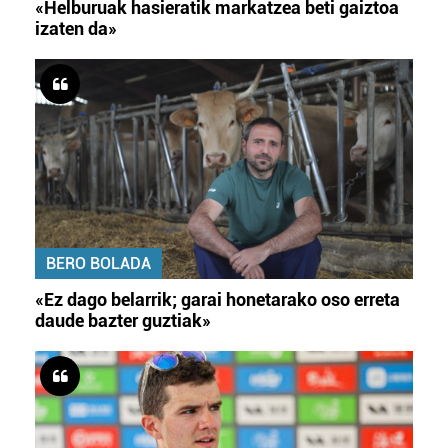
«Helburuak hasieratik markatzea beti gaiztoa
izaten da»
BERO BOLADA
«Ez dago belarrik; garai honetarako oso erreta
daude bazter guztiak»