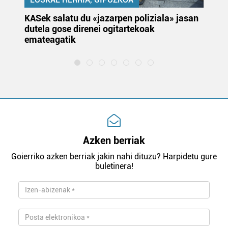
KASek salatu du «jazarpen poliziala» jasan
Pa
dutela gose direnei ogitartekoak
da
emateagatik
«s
Azken berriak
Goierriko azken berriak jakin nahi dituzu? Harpidetu gure
buletinera!