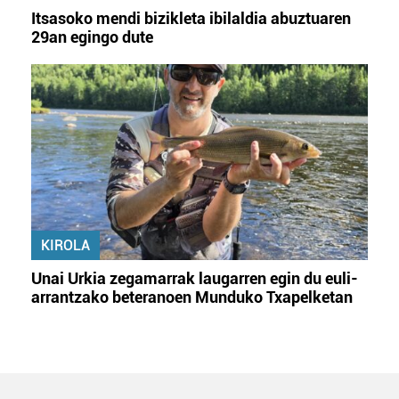
Itsasoko mendi bizikleta ibilaldia abuztuaren
29an egingo dute
KIROLA
Unai Urkia zegamarrak laugarren egin du euli-
arrantzako beteranoen Munduko Txapelketan