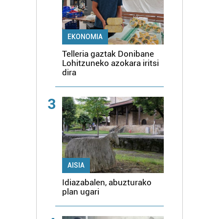
EKONOMIA
Telleria gaztak Donibane
Lohitzuneko azokara iritsi
dira
3
AISIA
Idiazabalen, abuzturako
plan ugari