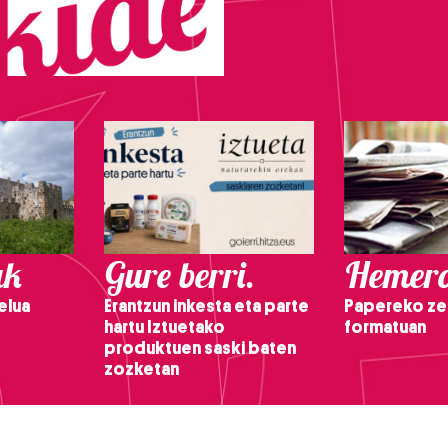
ak
Gure berri.
Hemero
elua
Erantzun inkesta eta parte
Papereko ze
hartu Iztuetako
formatuan
produktuen saski baten
zozketan