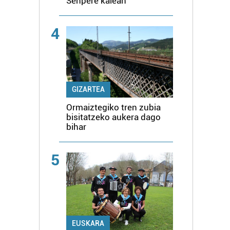
Senpere kalean
4
GIZARTEA
Ormaiztegiko tren zubia
bisitatzeko aukera dago
bihar
5
EUSKARA