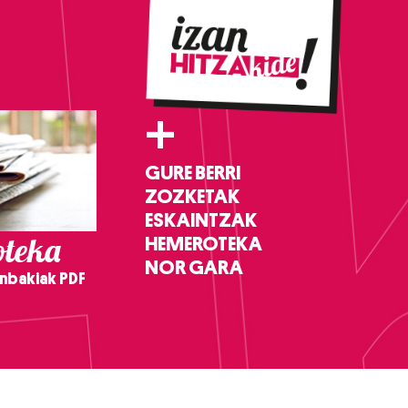
+
GURE BERRI
ZOZKETAK
ESKAINTZAK
teka
HEMEROTEKA
NOR GARA
nbakiak PDF