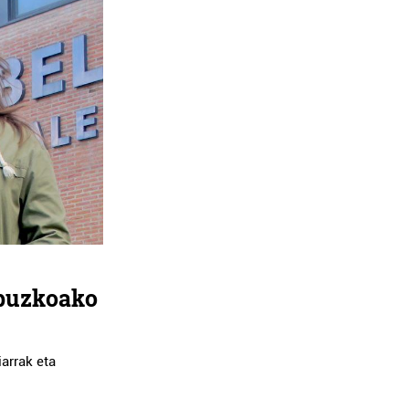
ipuzkoako
arrak eta