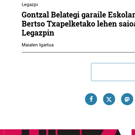
Legazpi
Gontzal Belategi garaile Eskola
Bertso Txapelketako lehen saio
Legazpin
Maialen Igartua