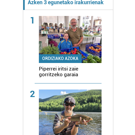
Azken 3 egunetako irakurrienak
1
ORDIZIAKO AZOKA
Piperrei iritsi zaie
gorritzeko garaia
2