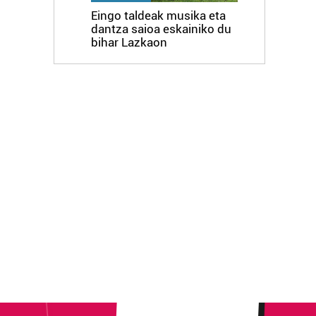
Eingo taldeak musika eta
dantza saioa eskainiko du
bihar Lazkaon