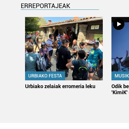
ERREPORTAJEAK
URBIAKO FESTA
MUSIK
Urbiako zelaiak erromeria leku
Odik be
'KimiK'