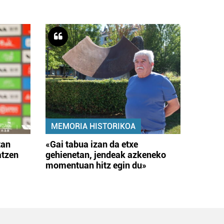
MEMORIA HISTORIKOA
tan
«Gai tabua izan da etxe
atzen
gehienetan, jendeak azkeneko
momentuan hitz egin du»