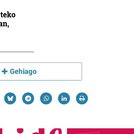
rteko
an,
Gehiago