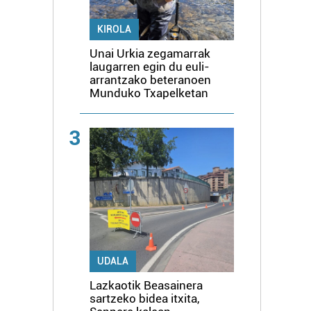
KIROLA
Unai Urkia zegamarrak
laugarren egin du euli-
arrantzako beteranoen
Munduko Txapelketan
3
UDALA
Lazkaotik Beasainera
sartzeko bidea itxita,