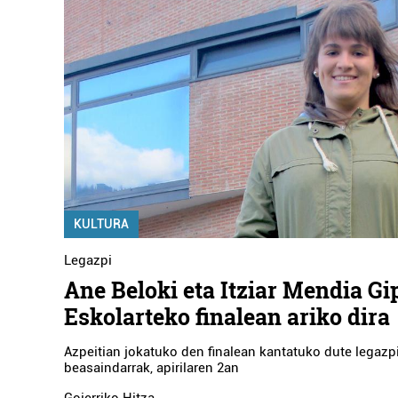
KULTURA
Legazpi
Ane Beloki eta Itziar Mendia G
Eskolarteko finalean ariko dira
Azpeitian jokatuko den finalean kantatuko dute legazpi
beasaindarrak, apirilaren 2an
Goierriko Hitza