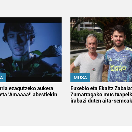
A
MUSA
rria ezagutzeko aukera
Euxebio eta Ekaitz Zabala
 eta 'Amaaaa!' abestiekin
Zumarragako mus txapelk
irabazi duten aita-semea