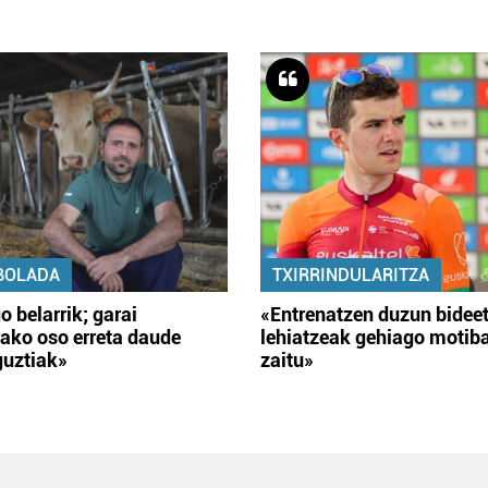
BOLADA
TXIRRINDULARITZA
o belarrik; garai
«Entrenatzen duzun bidee
ako oso erreta daude
lehiatzeak gehiago motib
guztiak»
zaitu»