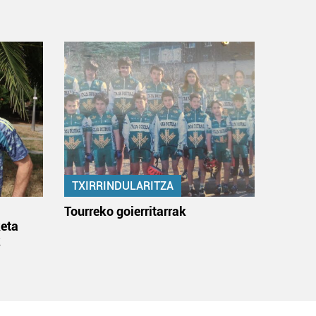
TXIRRINDULARITZA
:
Tourreko goierritarrak
eta
k