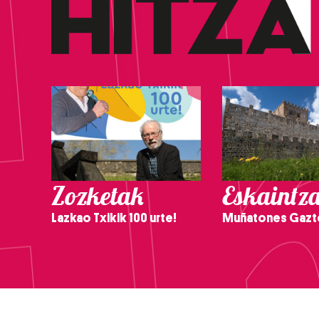
Zozketak
Eskaintz
Lazkao Txikik 100 urte!
Muñatones Gazt