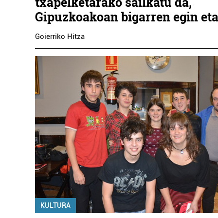
txapelketarako sailkatu da,
Gipuzkoakoan bigarren egin eta
Goierriko Hitza
KULTURA