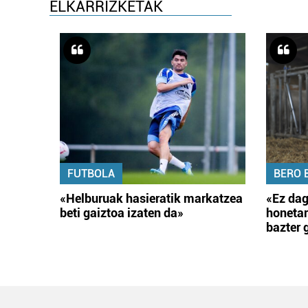
ELKARRIZKETAK
FUTBOLA
BERO 
«Helburuak hasieratik markatzea
«Ez dag
beti gaiztoa izaten da»
honetar
bazter 