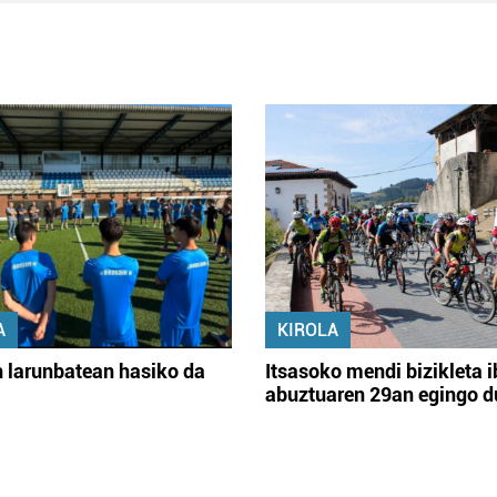
A
KIROLA
 larunbatean hasiko da
Itsasoko mendi bizikleta i
abuztuaren 29an egingo d