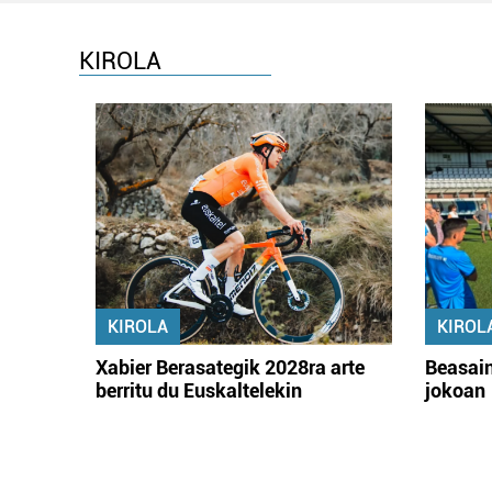
KIROLA
KIROLA
KIROL
Xabier Berasategik 2028ra arte
Beasain
berritu du Euskaltelekin
jokoan