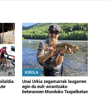
KIROLA
bilaldia
Unai Urkia zegamarrak laugarren
ute
egin du euli-arrantzako
beteranoen Munduko Txapelketan