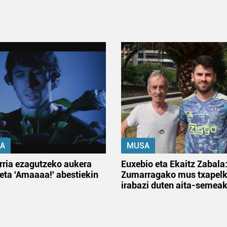
A
MUSA
rria ezagutzeko aukera
Euxebio eta Ekaitz Zabala
 eta 'Amaaaa!' abestiekin
Zumarragako mus txapelk
irabazi duten aita-semea