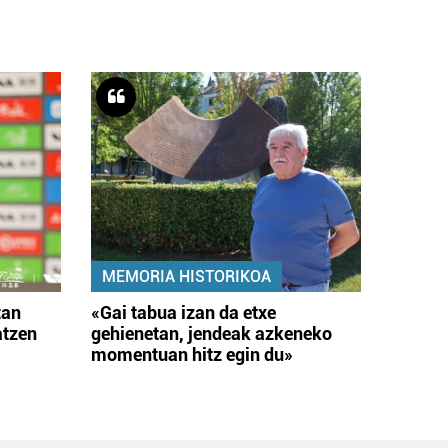
MEMORIA HISTORIKOA
tan
«Gai tabua izan da etxe
atzen
gehienetan, jendeak azkeneko
momentuan hitz egin du»