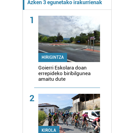
Azken 3 egunetako irakurrienak
1
HIRIGINTZA
Goierri Eskolara doan
errepideko biribilgunea
amaitu dute
2
KIROLA