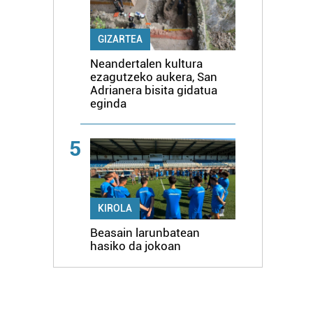
GIZARTEA
Neandertalen kultura
ezagutzeko aukera, San
Adrianera bisita gidatua
eginda
5
KIROLA
Beasain larunbatean
hasiko da jokoan