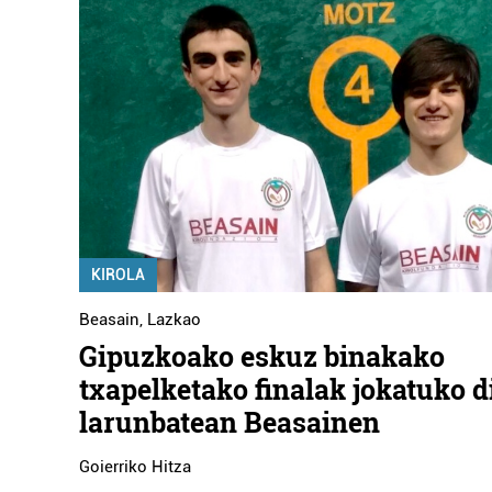
KIROLA
Beasain
,
Lazkao
Gipuzkoako eskuz binakako
txapelketako finalak jokatuko d
larunbatean Beasainen
Goierriko Hitza