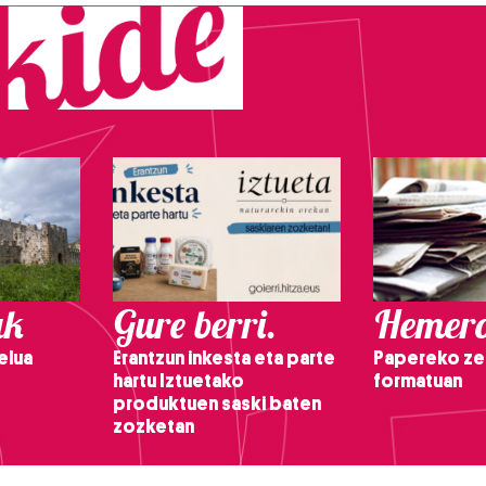
ak
Gure berri.
Hemero
elua
Erantzun inkesta eta parte
Papereko ze
hartu Iztuetako
formatuan
produktuen saski baten
zozketan