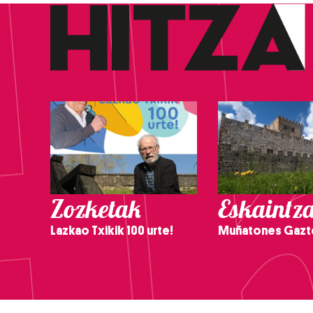
Zozketak
Eskaintz
Lazkao Txikik 100 urte!
Muñatones Gazt