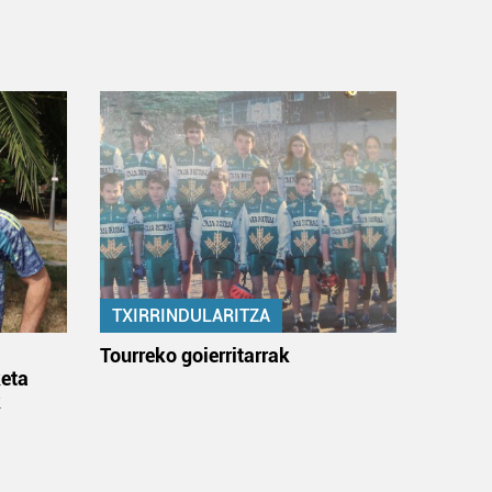
TXIRRINDULARITZA
:
Tourreko goierritarrak
eta
k