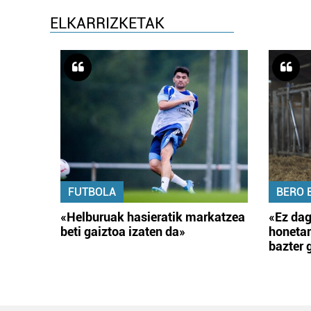
ELKARRIZKETAK
FUTBOLA
BERO 
«Helburuak hasieratik markatzea
«Ez dag
beti gaiztoa izaten da»
honetar
bazter 