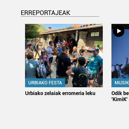
ERREPORTAJEAK
URBIAKO FESTA
MUSIK
Urbiako zelaiak erromeria leku
Odik be
'KimiK'