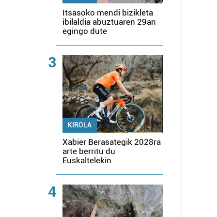
Itsasoko mendi bizikleta
ibilaldia abuztuaren 29an
egingo dute
3
KIROLA
Xabier Berasategik 2028ra
arte berritu du
Euskaltelekin
4