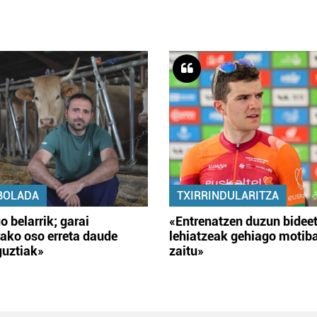
BOLADA
TXIRRINDULARITZA
o belarrik; garai
«Entrenatzen duzun bidee
ako oso erreta daude
lehiatzeak gehiago motib
guztiak»
zaitu»