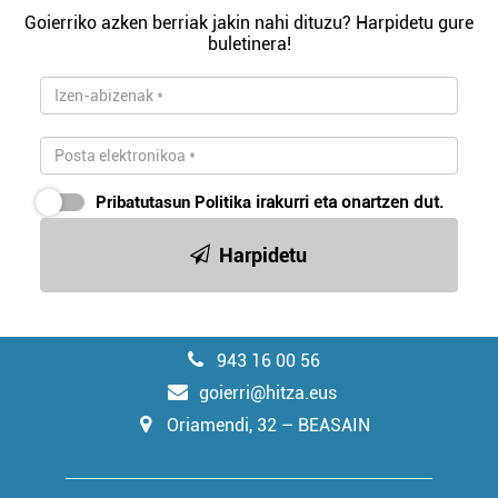
Goierriko azken berriak jakin nahi dituzu? Harpidetu gure
buletinera!
Pribatutasun Politika
irakurri eta onartzen dut.
Harpidetu
943 16 00 56
goierri@hitza.eus
Oriamendi, 32 – BEASAIN