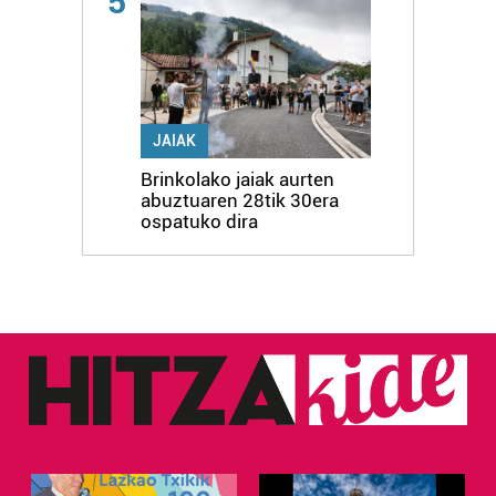
5
JAIAK
Brinkolako jaiak aurten
abuztuaren 28tik 30era
ospatuko dira