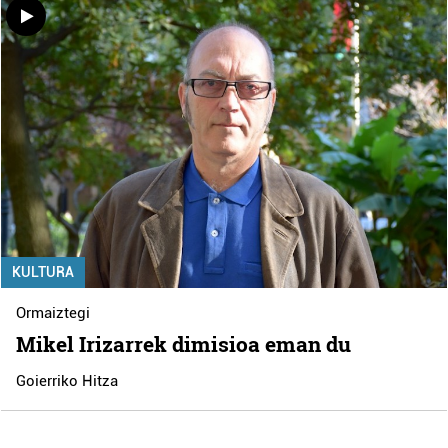
KULTURA
Ormaiztegi
Mikel Irizarrek dimisioa eman du
Goierriko Hitza