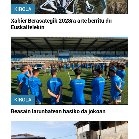
erabiltzeko baimen esplizitua ematen diguzu.
Gehiago
KIROLA
irakurri
Xabier Berasategik 2028ra arte berritu du
Euskaltelekin
KIROLA
Beasain larunbatean hasiko da jokoan