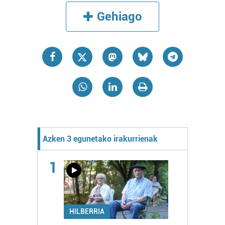
Gehiago
Azken 3 egunetako irakurrienak
1
HILBERRIA