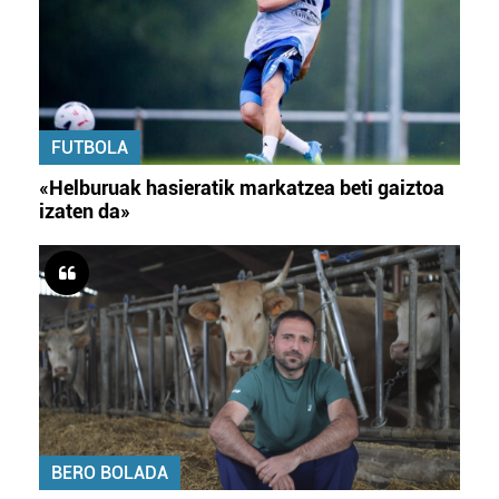
FUTBOLA
«Helburuak hasieratik markatzea beti gaiztoa
izaten da»
BERO BOLADA