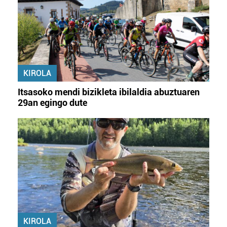
KIROLA
Itsasoko mendi bizikleta ibilaldia abuztuaren
29an egingo dute
KIROLA