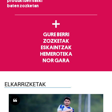
produktuen saski
baten zozketan
+
GURE BERRI
ZOZKETAK
ESKAINTZAK
HEMEROTEKA
NOR GARA
ELKARRIZKETAK