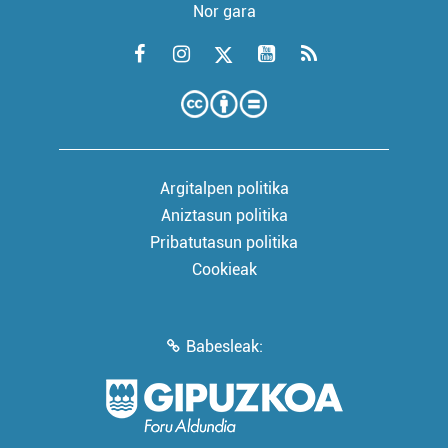
Nor gara
Argitalpen politika
Aniztasun politika
Pribatutasun politika
Cookieak
Babesleak: