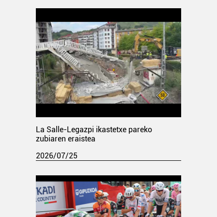
La Salle-Legazpi ikastetxe pareko
zubiaren eraistea
2026/07/25