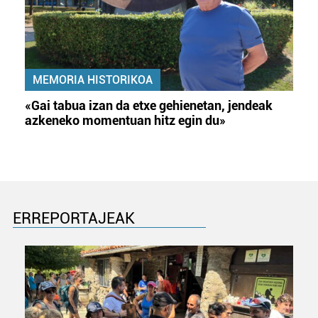
MEMORIA HISTORIKOA
«Gai tabua izan da etxe gehienetan, jendeak
azkeneko momentuan hitz egin du»
ERREPORTAJEAK