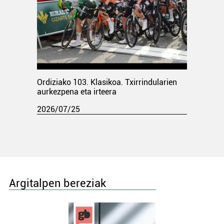
Ordiziako 103. Klasikoa. Txirrindularien
aurkezpena eta irteera
2026/07/25
Argitalpen bereziak