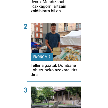
Jexux Mendizabal
'Kaxkagorri' artzain
zaldibiarra hil da
2
EKONOMIA
Telleria gaztak Donibane
Lohitzuneko azokara iritsi
dira
3