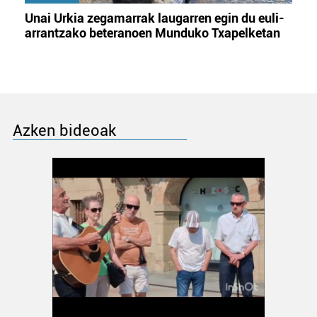
Unai Urkia zegamarrak laugarren egin du euli-
arrantzako beteranoen Munduko Txapelketan
Azken bideoak