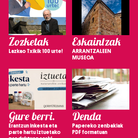
Zozketak
Eskaintzak
Lazkao Txikik 100 urte!
ARRANTZALEEN
MUSEOA
Gure berri.
Denda
Erantzun inkesta eta
Papereko zenbakiak
parte hartu Iztuetako
PDF formatuan