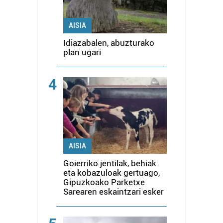
AISIA
Idiazabalen, abuzturako
plan ugari
4
AISIA
Goierriko jentilak, behiak
eta kobazuloak gertuago,
Gipuzkoako Parketxe
Sarearen eskaintzari esker