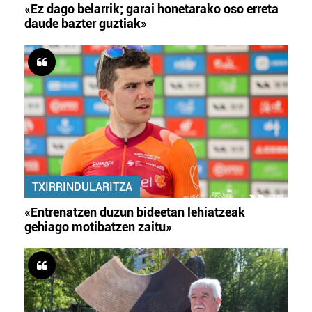
«Ez dago belarrik; garai honetarako oso erreta
daude bazter guztiak»
TXIRRINDULARITZA
«Entrenatzen duzun bideetan lehiatzeak
gehiago motibatzen zaitu»