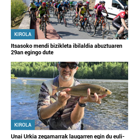
KIROLA
Itsasoko mendi bizikleta ibilaldia abuztuaren
29an egingo dute
KIROLA
Unai Urkia zegamarrak laugarren egin du euli-