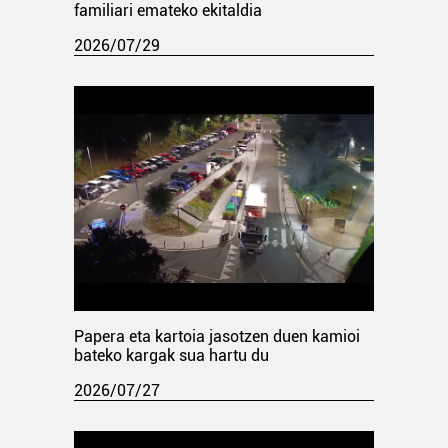
familiari emateko ekitaldia
2026/07/29
Papera eta kartoia jasotzen duen kamioi
bateko kargak sua hartu du
2026/07/27