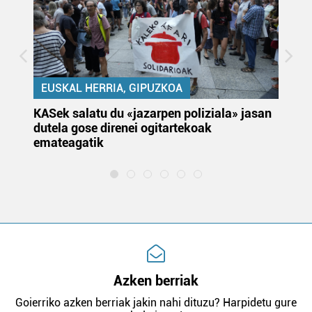
EUSKAL HERRIA, GIPUZKOA
KASek salatu du «jazarpen poliziala» jasan
Pa
dutela gose direnei ogitartekoak
da
emateagatik
«s
Azken berriak
Goierriko azken berriak jakin nahi dituzu? Harpidetu gure