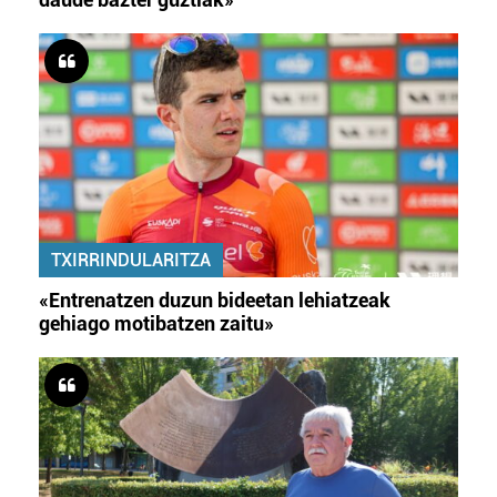
TXIRRINDULARITZA
«Entrenatzen duzun bideetan lehiatzeak
gehiago motibatzen zaitu»