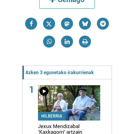
Azken 3 egunetako irakurrienak
1
HILBERRIA
Jexux Mendizabal
'Kaxkagorri' artzain