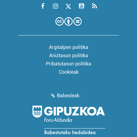
Argitalpen politika
Aniztasun politika
Pribatutasun politika
Cookieak
Babesleak: