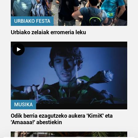
URBIAKO FESTA
Urbiako zelaiak erromeria leku
MUSIKA
Odik berria ezagutzeko aukera 'KimiK' eta
'Amaaaa!' abestiekin