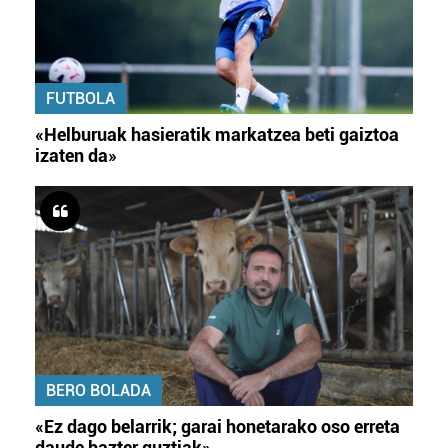
FUTBOLA
«Helburuak hasieratik markatzea beti gaiztoa
izaten da»
BERO BOLADA
«Ez dago belarrik; garai honetarako oso erreta
daude bazter guztiak»