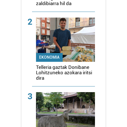
zaldibiarra hil da
2
EKONOMIA
Telleria gaztak Donibane
Lohitzuneko azokara iritsi
dira
3