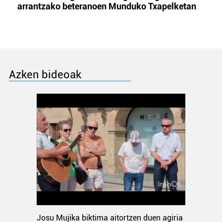
arrantzako beteranoen Munduko Txapelketan
Azken bideoak
Josu Mujika biktima aitortzen duen agiria