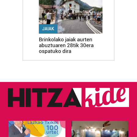
JAIAK
Brinkolako jaiak aurten
abuztuaren 28tik 30era
ospatuko dira