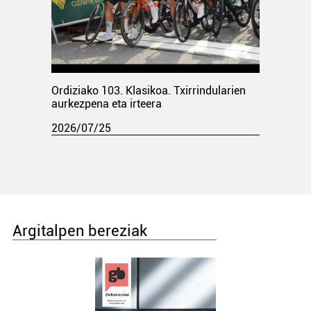
Ordiziako 103. Klasikoa. Txirrindularien
aurkezpena eta irteera
2026/07/25
Argitalpen bereziak