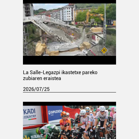
La Salle-Legazpi ikastetxe pareko
zubiaren eraistea
2026/07/25