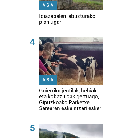
AISIA
Idiazabalen, abuzturako
plan ugari
4
AISIA
Goierriko jentilak, behiak
eta kobazuloak gertuago,
Gipuzkoako Parketxe
Sarearen eskaintzari esker
5