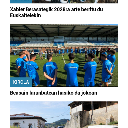
buruzko informazio gehiago eta ezarri zure lehentasunak
Xabier Berasategik 2028ra arte berritu du
datuen atalean. Edozein unetan alda edo ken dezakezu
Euskaltelekin
zure baimena Cookieen adierazpenean.
Webgune honek cookie propioak eta hirugarrenen cookie-
fitxategiak erabiltzen ditu. Zure esperientzia eta
zerbitzuak hobetzeko asmoz, cookie teknologiaz
baliatzen gara. Ohar hau onartuz gero, teknologia hori
erabiltzeko baimen esplizitua ematen diguzu.
Gehiago
irakurri
KIROLA
Beasain larunbatean hasiko da jokoan