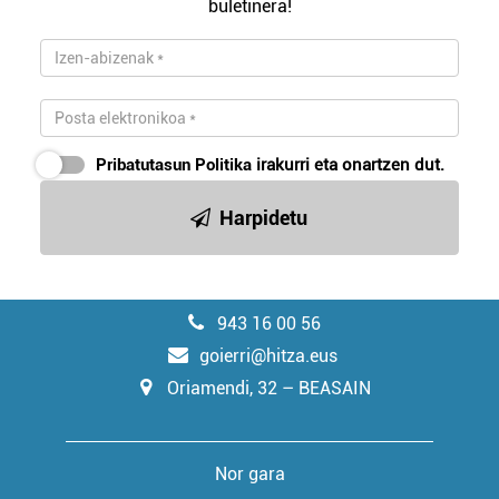
buletinera!
Pribatutasun Politika
irakurri eta onartzen dut.
Harpidetu
943 16 00 56
goierri@hitza.eus
Oriamendi, 32 – BEASAIN
Nor gara