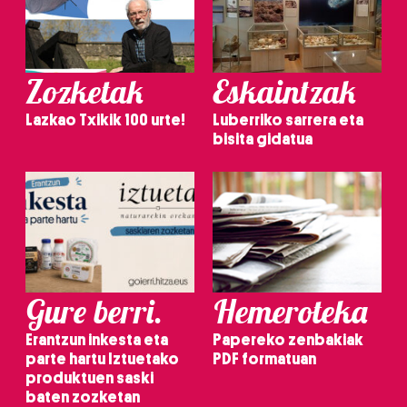
Zozketak
Eskaintzak
Lazkao Txikik 100 urte!
Luberriko sarrera eta
bisita gidatua
Gure berri.
Hemeroteka
Erantzun inkesta eta
Papereko zenbakiak
parte hartu Iztuetako
PDF formatuan
produktuen saski
baten zozketan