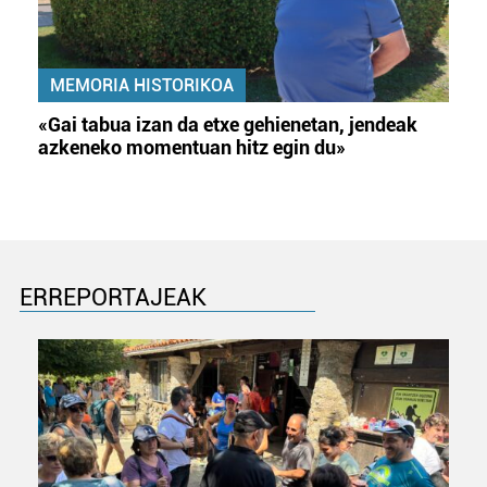
MEMORIA HISTORIKOA
«Gai tabua izan da etxe gehienetan, jendeak
azkeneko momentuan hitz egin du»
ERREPORTAJEAK