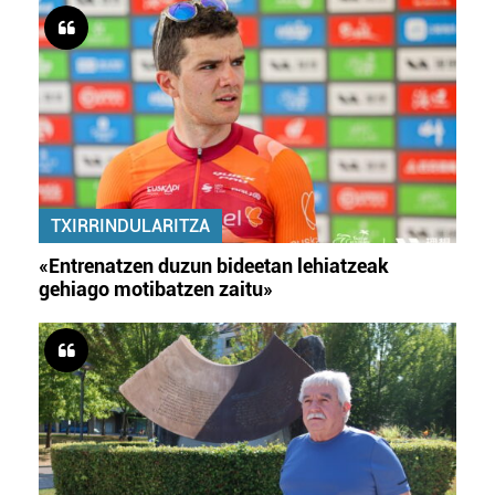
TXIRRINDULARITZA
«Entrenatzen duzun bideetan lehiatzeak
gehiago motibatzen zaitu»