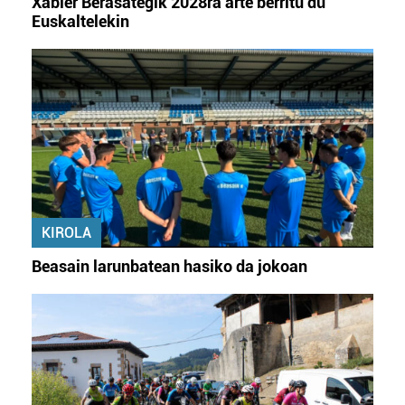
Xabier Berasategik 2028ra arte berritu du
Euskaltelekin
KIROLA
Beasain larunbatean hasiko da jokoan