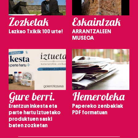
Zozketak
Eskaintzak
Lazkao Txikik 100 urte!
ARRANTZALEEN
MUSEOA
Gure berri.
Hemeroteka
Erantzun inkesta eta
Papereko zenbakiak
parte hartu Iztuetako
PDF formatuan
produktuen saski
baten zozketan