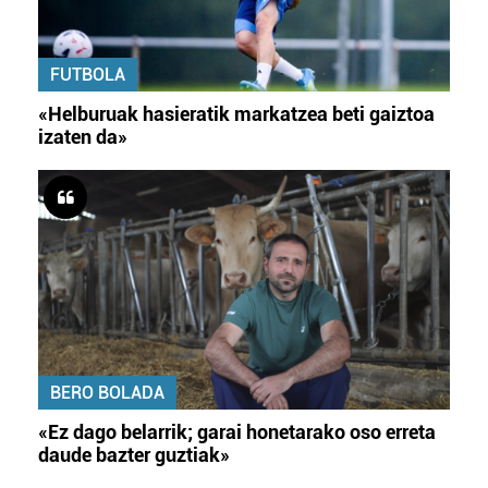
FUTBOLA
«Helburuak hasieratik markatzea beti gaiztoa
izaten da»
BERO BOLADA
«Ez dago belarrik; garai honetarako oso erreta
daude bazter guztiak»