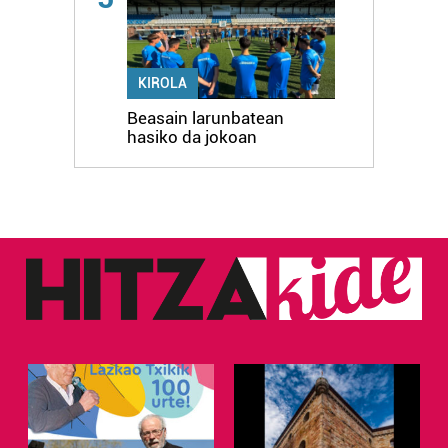
KIROLA
Beasain larunbatean
hasiko da jokoan