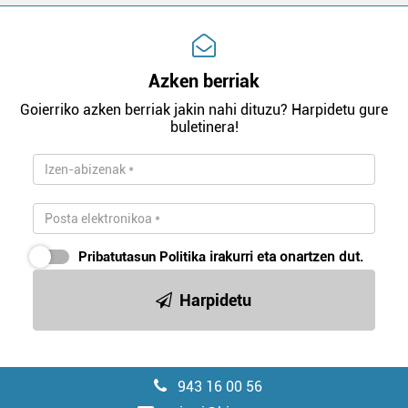
Azken berriak
Goierriko azken berriak jakin nahi dituzu? Harpidetu gure
buletinera!
Pribatutasun Politika
irakurri eta onartzen dut.
Harpidetu
943 16 00 56