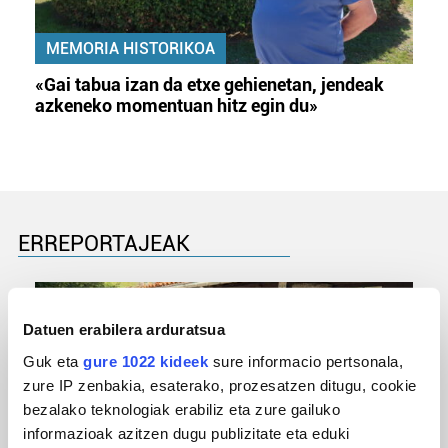
MEMORIA HISTORIKOA
«Gai tabua izan da etxe gehienetan, jendeak
azkeneko momentuan hitz egin du»
ERREPORTAJEAK
Datuen erabilera arduratsua
Guk eta
gure 1022 kideek
sure informacio pertsonala,
zure IP zenbakia, esaterako, prozesatzen ditugu, cookie
bezalako teknologiak erabiliz eta zure gailuko
informazioak azitzen dugu publizitate eta eduki