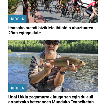
KIROLA
Itsasoko mendi bizikleta ibilaldia abuztuaren
29an egingo dute
KIROLA
Unai Urkia zegamarrak laugarren egin du euli-
arrantzako beteranoen Munduko Txapelketan