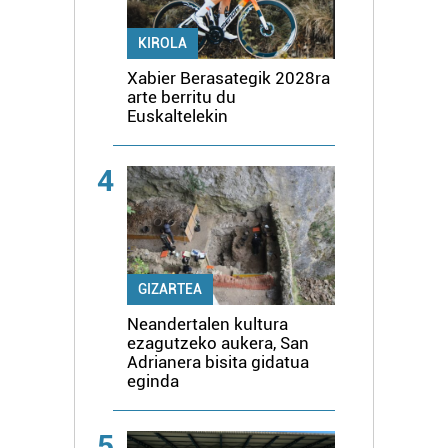
KIROLA
Xabier Berasategik 2028ra
arte berritu du
Euskaltelekin
4
GIZARTEA
Neandertalen kultura
ezagutzeko aukera, San
Adrianera bisita gidatua
eginda
5