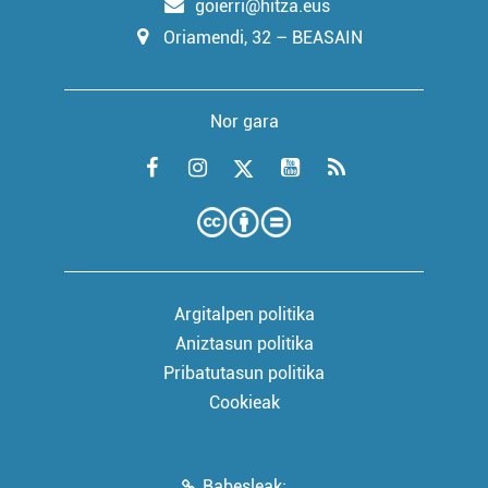
goierri@hitza.eus
Oriamendi, 32 – BEASAIN
Nor gara
Argitalpen politika
Aniztasun politika
Pribatutasun politika
Cookieak
Babesleak: