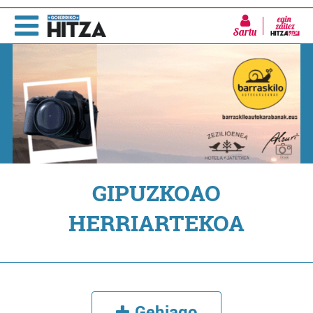
Sartu
GIPUZKOAO
HERRIARTEKOA
Gehiago