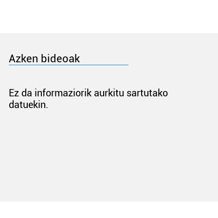
Azken bideoak
Ez da informaziorik aurkitu sartutako
datuekin.