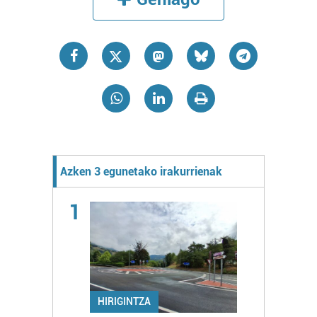
Azken 3 egunetako irakurrienak
1
HIRIGINTZA