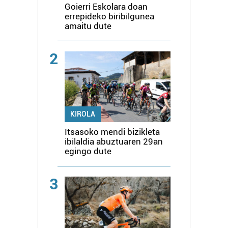
Goierri Eskolara doan
errepideko biribilgunea
amaitu dute
2
KIROLA
Itsasoko mendi bizikleta
ibilaldia abuztuaren 29an
egingo dute
3