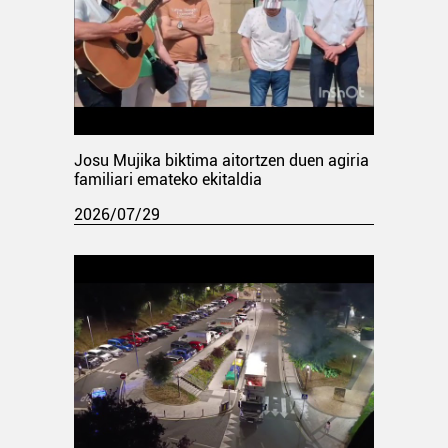
Josu Mujika biktima aitortzen duen agiria
familiari emateko ekitaldia
2026/07/29