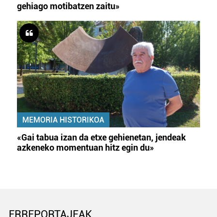
gehiago motibatzen zaitu»
MEMORIA HISTORIKOA
«Gai tabua izan da etxe gehienetan, jendeak
azkeneko momentuan hitz egin du»
ERREPORTAJEAK