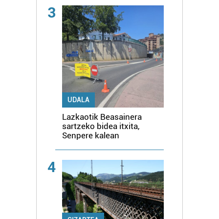
3
UDALA
Lazkaotik Beasainera
sartzeko bidea itxita,
Senpere kalean
4