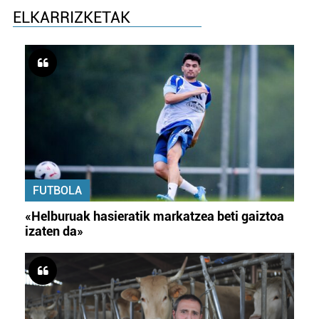
ELKARRIZKETAK
FUTBOLA
«Helburuak hasieratik markatzea beti gaiztoa
izaten da»