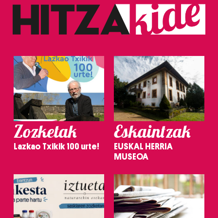
Zozketak
Eskaintzak
Lazkao Txikik 100 urte!
EUSKAL HERRIA
MUSEOA