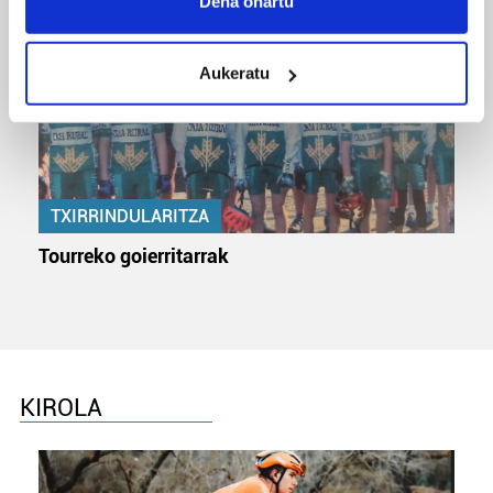
Dena onartu
location which can be accurate to within several
meters
Aukeratu
Identify your device by actively scanning it for
specific characteristics (fingerprinting)
Find out more about how your personal data is processed
and set your preferences in the
details section
.
Guk eta gure bazkideek zure datu pertsonalak
TXIRRINDULARITZA
prozesatzen ditugu, zure IP zenbakia, besteak beste,
Tourreko goierritarrak
teknologia erabiliz, cookieak adibidez, iragarki eta eduki
pertsonalizatuak eskaintzeko, iragarkiak eta edukia
neurtzeko, jendeari buruzko informazioa biltzeko eta
produktuak garatzeko. Zure datuak nork eta zertarako
erabiltzen dituen hauta dezakezu.
KIROLA
Bazkide batzuek ez dizute baimenik eskatzen, eta beren
interes komertzial legitimoetan babesten dira. Ikusi gure
bazkideen zerrenda, beren ustez zein helburutarako