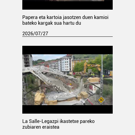
Papera eta kartoia jasotzen duen kamioi
bateko kargak sua hartu du
2026/07/27
La Salle-Legazpi ikastetxe pareko
zubiaren eraistea