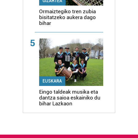
GIZARTEA
Ormaiztegiko tren zubia
bisitatzeko aukera dago
bihar
5
EUSKARA
Eingo taldeak musika eta
dantza saioa eskainiko du
bihar Lazkaon