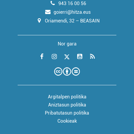
943 16 00 56
goierri@hitza.eus
Oriamendi, 32 – BEASAIN
Nor gara
Argitalpen politika
Aniztasun politika
Pribatutasun politika
Cookieak