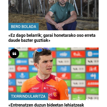
BERO BOLADA
«Ez dago belarrik; garai honetarako oso erreta
daude bazter guztiak»
TXIRRINDULARITZA
«Entrenatzen duzun bideetan lehiatzeak