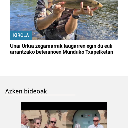
KIROLA
Unai Urkia zegamarrak laugarren egin du euli-
arrantzako beteranoen Munduko Txapelketan
Azken bideoak