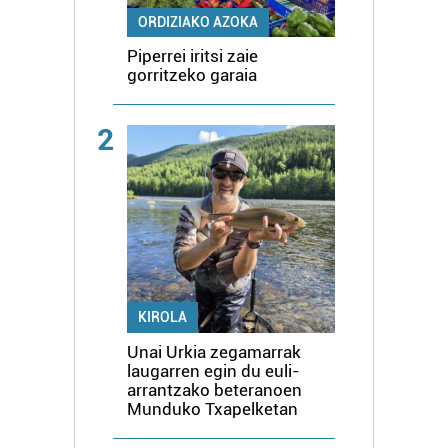
ORDIZIAKO AZOKA
Piperrei iritsi zaie
gorritzeko garaia
2
KIROLA
Unai Urkia zegamarrak
laugarren egin du euli-
arrantzako beteranoen
Munduko Txapelketan