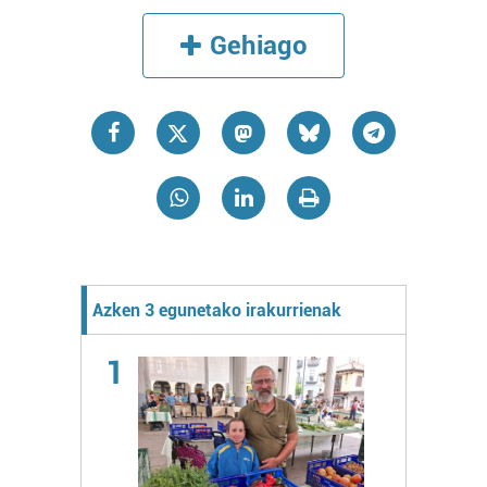
Gehiago
Azken 3 egunetako irakurrienak
1