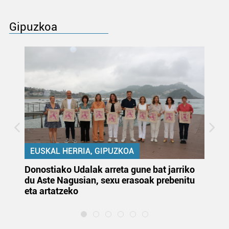
Gipuzkoa
EUSKAL HERRIA, GIPUZKOA
Donostiako Udalak arreta gune bat jarriko
Ur
du Aste Nagusian, sexu erasoak prebenitu
es
eta artatzeko
lu