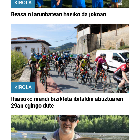
KIROLA
Beasain larunbatean hasiko da jokoan
KIROLA
Itsasoko mendi bizikleta ibilaldia abuztuaren
29an egingo dute