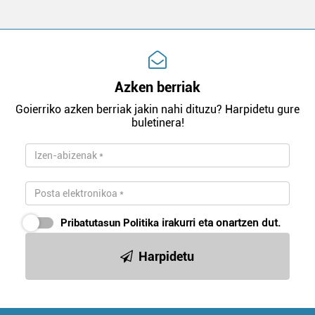
Azken berriak
Goierriko azken berriak jakin nahi dituzu? Harpidetu gure
buletinera!
Pribatutasun Politika
irakurri eta onartzen dut.
Harpidetu