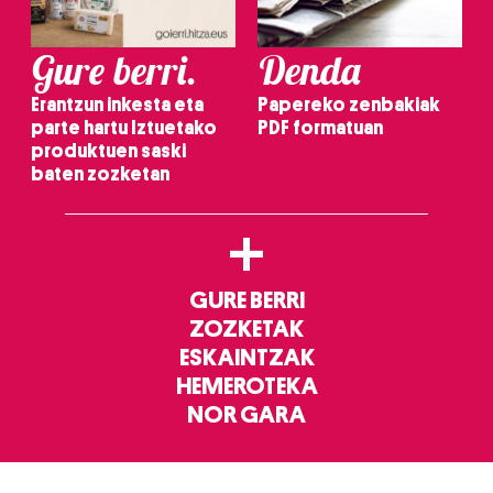
Gure berri.
Denda
Erantzun inkesta eta
Papereko zenbakiak
parte hartu Iztuetako
PDF formatuan
produktuen saski
baten zozketan
+
GURE BERRI
ZOZKETAK
ESKAINTZAK
HEMEROTEKA
NOR GARA