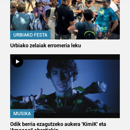
prozesatzen ditugu, zure IP zenbakia, besteak beste,
teknologia erabiliz, cookieak adibidez, iragarki eta eduki
pertsonalizatuak eskaintzeko, iragarkiak eta edukia
neurtzeko, jendeari buruzko informazioa biltzeko eta
produktuak garatzeko. Zure datuak nork eta zertarako
URBIAKO FESTA
erabiltzen dituen hauta dezakezu.
Urbiako zelaiak erromeria leku
Bazkide batzuek ez dizute baimenik eskatzen, eta beren
interes komertzial legitimoetan babesten dira. Ikusi gure
bazkideen zerrenda, beren ustez zein helburutarako
duten interes legitimoa eta horren aurka nola egin
dezakezun ikusteko.
Lortu zure datu pertsonalak prozesatzeko moduari
buruzko informazio gehiago eta ezarri zure lehentasunak
datuen atalean. Edozein unetan alda edo ken dezakezu
MUSIKA
zure baimena Cookieen adierazpenean.
Odik berria ezagutzeko aukera 'KimiK' eta