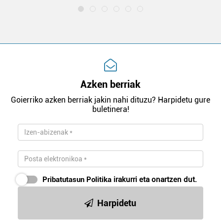
Azken berriak
Goierriko azken berriak jakin nahi dituzu? Harpidetu gure
buletinera!
Pribatutasun Politika
irakurri eta onartzen dut.
Harpidetu