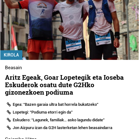
KIROLA
Beasain
Aritz Egeak, Goar Lopetegik eta Ioseba
Eskuderok osatu dute G2Hko
gizonezkoen podiuma
Egea: “Bazen garaia ultra bat horrela bukatzeko”
Lopetegi: “Podiuma etorri egin da”
Eskudero: “Lagunek, familiak… asko lagundu didate”
Jon Aizpuru izan da G2H lasterketan lehen beasaindarra