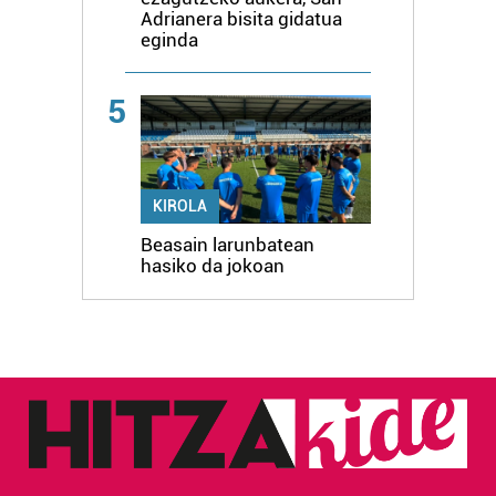
Adrianera bisita gidatua
eginda
5
KIROLA
Beasain larunbatean
hasiko da jokoan