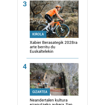
3
KIROLA
Xabier Berasategik 2028ra
arte berritu du
Euskaltelekin
4
GIZARTEA
Neandertalen kultura
ezagutzeko aukera, San