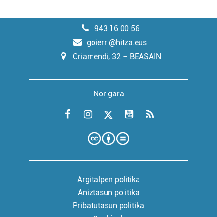
943 16 00 56
goierri@hitza.eus
Oriamendi, 32 – BEASAIN
Nor gara
Argitalpen politika
Aniztasun politika
Pribatutasun politika