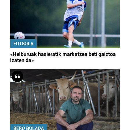
FUTBOLA
«Helburuak hasieratik markatzea beti gaiztoa
izaten da»
BERO BOLADA