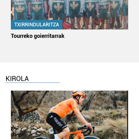
TXIRRINDULARITZA
Tourreko goierritarrak
KIROLA