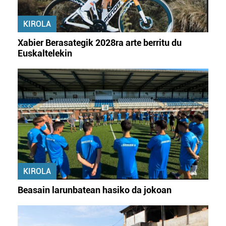
KIROLA
Xabier Berasategik 2028ra arte berritu du
Euskaltelekin
KIROLA
Beasain larunbatean hasiko da jokoan