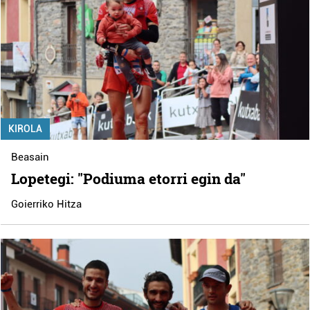
KIROLA
Beasain
Lopetegi: "Podiuma etorri egin da"
Goierriko Hitza