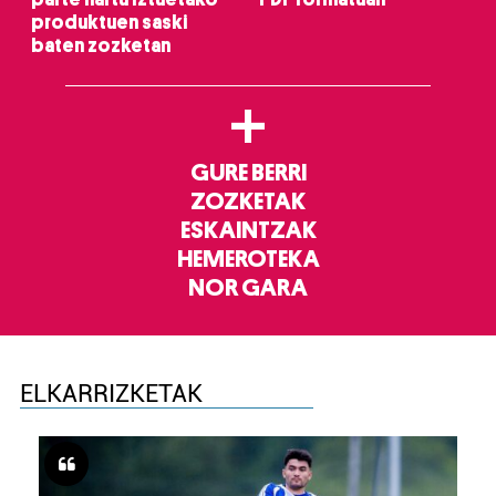
produktuen saski
baten zozketan
+
GURE BERRI
ZOZKETAK
ESKAINTZAK
HEMEROTEKA
NOR GARA
ELKARRIZKETAK