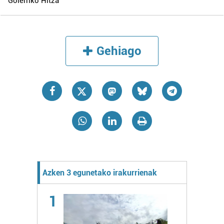
Goierriko Hitza
Gehiago
Azken 3 egunetako irakurrienak
1