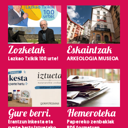
Zozketak
Eskaintzak
Lazkao Txikik 100 urte!
ARKEOLOGIA MUSEOA
Gure berri.
Hemeroteka
Erantzun inkesta eta
Papereko zenbakiak
parte hartu Iztuetako
PDF formatuan