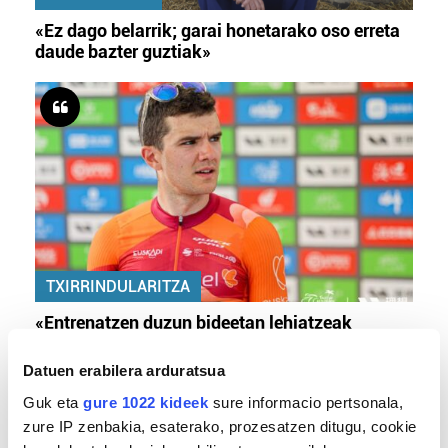
«Ez dago belarrik; garai honetarako oso erreta
daude bazter guztiak»
TXIRRINDULARITZA
«Entrenatzen duzun bideetan lehiatzeak
gehiago motibatzen zaitu»
Datuen erabilera arduratsua
Guk eta
gure 1022 kideek
sure informacio pertsonala,
zure IP zenbakia, esaterako, prozesatzen ditugu, cookie