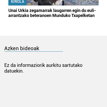
KIROLA
Unai Urkia zegamarrak laugarren egin du euli-
arrantzako beteranoen Munduko Txapelketan
Azken bideoak
Ez da informaziorik aurkitu sartutako
datuekin.