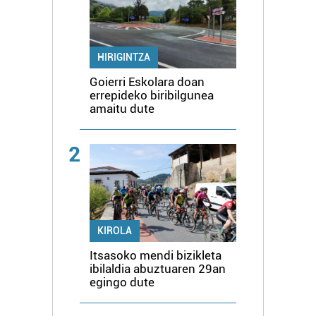
HIRIGINTZA
Goierri Eskolara doan
errepideko biribilgunea
amaitu dute
2
KIROLA
Itsasoko mendi bizikleta
ibilaldia abuztuaren 29an
egingo dute