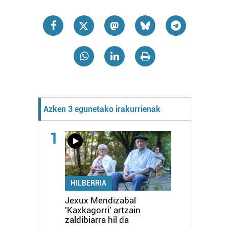
Azken 3 egunetako irakurrienak
1
HILBERRIA
Jexux Mendizabal
'Kaxkagorri' artzain
zaldibiarra hil da