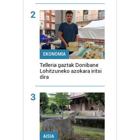
2
EKONOMIA
Telleria gaztak Donibane
Lohitzuneko azokara iritsi
dira
3
AISIA