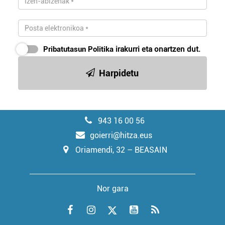
Pribatutasun Politika
irakurri eta onartzen dut.
Harpidetu
943 16 00 56
goierri@hitza.eus
Oriamendi, 32 – BEASAIN
Nor gara