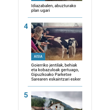
Idiazabalen, abuzturako
plan ugari
4
AISIA
Goierriko jentilak, behiak
eta kobazuloak gertuago,
Gipuzkoako Parketxe
Sarearen eskaintzari esker
5