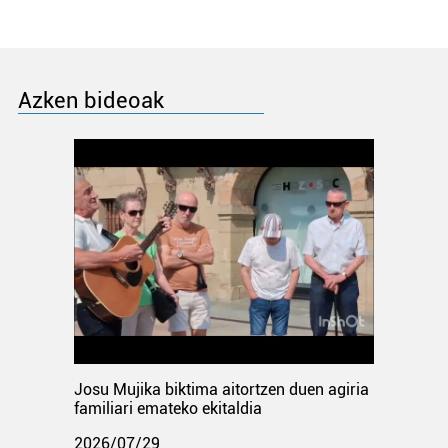
Azken bideoak
Josu Mujika biktima aitortzen duen agiria
familiari emateko ekitaldia
2026/07/29