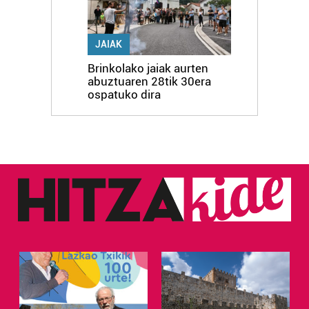
JAIAK
Brinkolako jaiak aurten
abuztuaren 28tik 30era
ospatuko dira