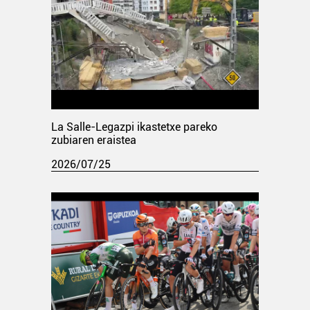
La Salle-Legazpi ikastetxe pareko
zubiaren eraistea
2026/07/25