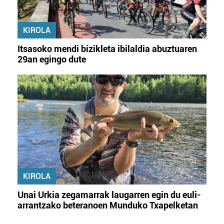
KIROLA
Itsasoko mendi bizikleta ibilaldia abuztuaren
29an egingo dute
KIROLA
Unai Urkia zegamarrak laugarren egin du euli-
arrantzako beteranoen Munduko Txapelketan