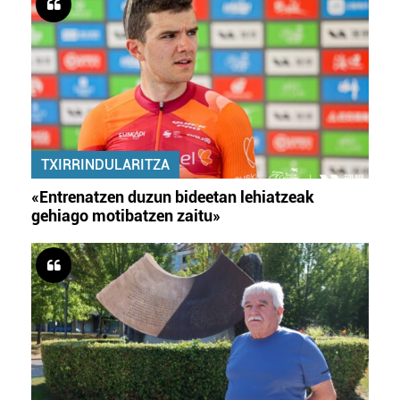
TXIRRINDULARITZA
«Entrenatzen duzun bideetan lehiatzeak
gehiago motibatzen zaitu»