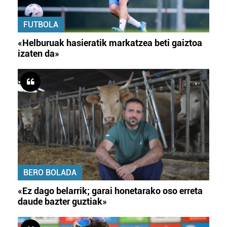
FUTBOLA
«Helburuak hasieratik markatzea beti gaiztoa
izaten da»
BERO BOLADA
«Ez dago belarrik; garai honetarako oso erreta
daude bazter guztiak»