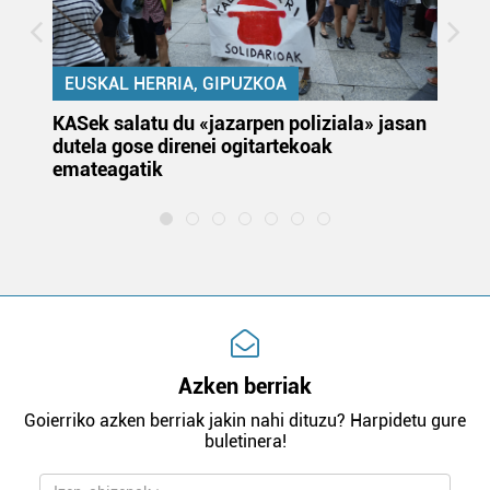
EUSKAL HERRIA, GIPUZKOA
KASek salatu du «jazarpen poliziala» jasan
Pa
dutela gose direnei ogitartekoak
da
emateagatik
«s
Azken berriak
Goierriko azken berriak jakin nahi dituzu? Harpidetu gure
buletinera!