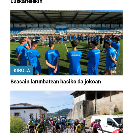
Euskaltelekin
KIROLA
Beasain larunbatean hasiko da jokoan