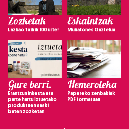
Zozketak
Eskaintzak
Lazkao Txikik 100 urte!
Muñatones Gaztelua
Gure berri.
Hemeroteka
Erantzun inkesta eta
Papereko zenbakiak
parte hartu Iztuetako
PDF formatuan
produktuen saski
baten zozketan