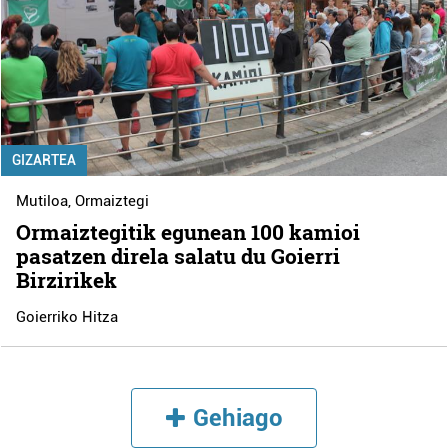
GIZARTEA
Mutiloa
,
Ormaiztegi
Ormaiztegitik egunean 100 kamioi
pasatzen direla salatu du Goierri
Birzirikek
Goierriko Hitza
Gehiago