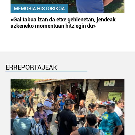
MEMORIA HISTORIKOA
«Gai tabua izan da etxe gehienetan, jendeak
azkeneko momentuan hitz egin du»
ERREPORTAJEAK