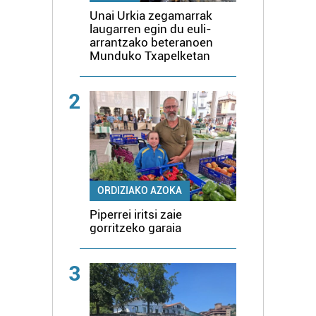
Unai Urkia zegamarrak
laugarren egin du euli-
arrantzako beteranoen
Munduko Txapelketan
2
ORDIZIAKO AZOKA
Piperrei iritsi zaie
gorritzeko garaia
3