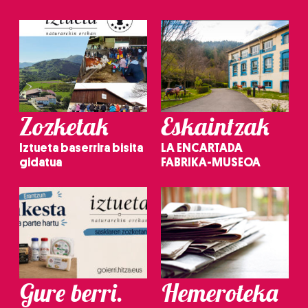
Zozketak
Eskaintzak
Iztueta baserrira bisita
LA ENCARTADA
gidatua
FABRIKA-MUSEOA
Gure berri.
Hemeroteka