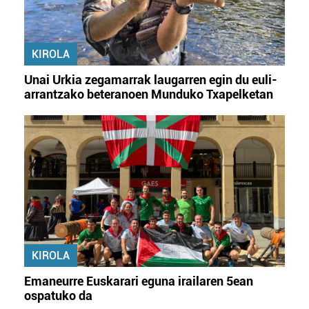
KIROLA
Unai Urkia zegamarrak laugarren egin du euli-
arrantzako beteranoen Munduko Txapelketan
KIROLA
Emaneurre Euskarari eguna irailaren 5ean
ospatuko da