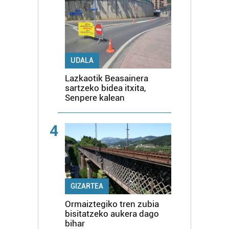
UDALA
Lazkaotik Beasainera
sartzeko bidea itxita,
Senpere kalean
4
GIZARTEA
Ormaiztegiko tren zubia
bisitatzeko aukera dago
bihar