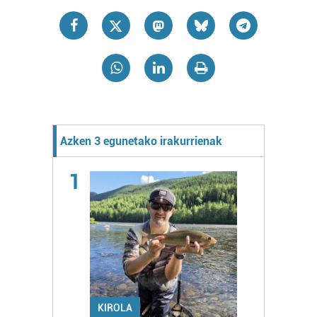
Azken 3 egunetako irakurrienak
1
KIROLA