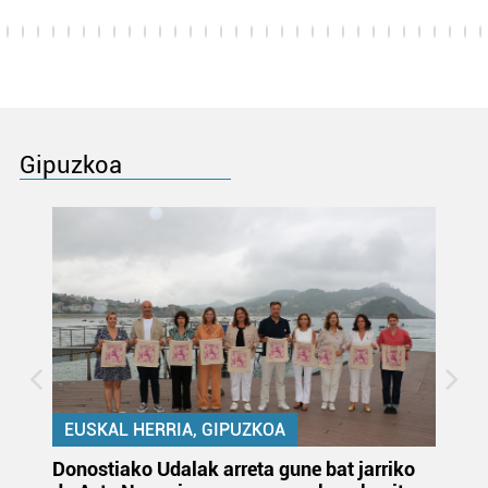
Gipuzkoa
EUSKAL HERRIA, GIPUZKOA
Donostiako Udalak arreta gune bat jarriko
Ur