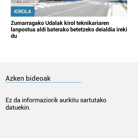
KIROLA
Zumarragako Udalak kirol teknikariaren
lanpostua aldi baterako betetzeko deialdia ireki
du
Azken bideoak
Ez da informaziorik aurkitu sartutako
datuekin.