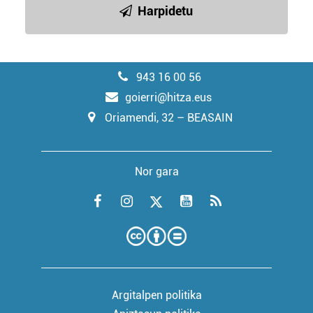
Harpidetu
943 16 00 56
goierri@hitza.eus
Oriamendi, 32 – BEASAIN
Nor gara
Argitalpen politika