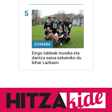
5
EUSKARA
Eingo taldeak musika eta
dantza saioa eskainiko du
bihar Lazkaon