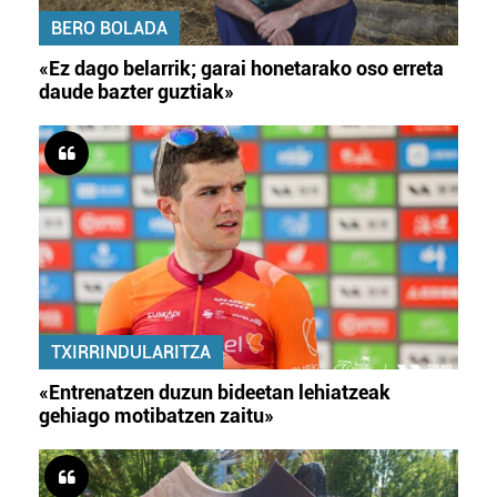
BERO BOLADA
«Ez dago belarrik; garai honetarako oso erreta
daude bazter guztiak»
TXIRRINDULARITZA
«Entrenatzen duzun bideetan lehiatzeak
gehiago motibatzen zaitu»