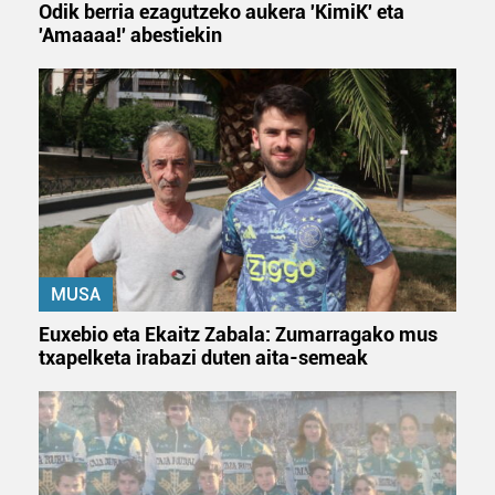
Odik berria ezagutzeko aukera 'KimiK' eta
'Amaaaa!' abestiekin
MUSA
Euxebio eta Ekaitz Zabala: Zumarragako mus
txapelketa irabazi duten aita-semeak