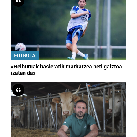
FUTBOLA
«Helburuak hasieratik markatzea beti gaiztoa
izaten da»