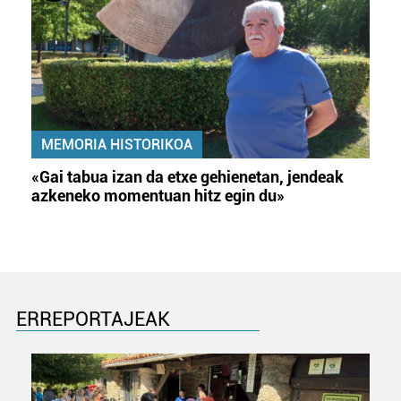
MEMORIA HISTORIKOA
«Gai tabua izan da etxe gehienetan, jendeak
azkeneko momentuan hitz egin du»
ERREPORTAJEAK