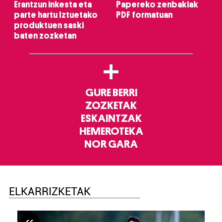
Erantzun inkesta eta
Papereko zenbakiak
parte hartu Iztuetako
PDF formatuan
produktuen saski
baten zozketan
+
GURE BERRI
ZOZKETAK
ESKAINTZAK
HEMEROTEKA
NOR GARA
ELKARRIZKETAK