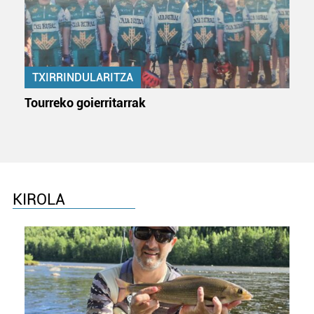
TXIRRINDULARITZA
Tourreko goierritarrak
KIROLA