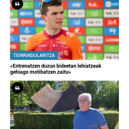
TXIRRINDULARITZA
«Entrenatzen duzun bideetan lehiatzeak
gehiago motibatzen zaitu»