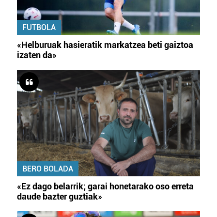
FUTBOLA
«Helburuak hasieratik markatzea beti gaiztoa
izaten da»
BERO BOLADA
«Ez dago belarrik; garai honetarako oso erreta
daude bazter guztiak»