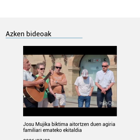
Azken bideoak
Josu Mujika biktima aitortzen duen agiria
familiari emateko ekitaldia