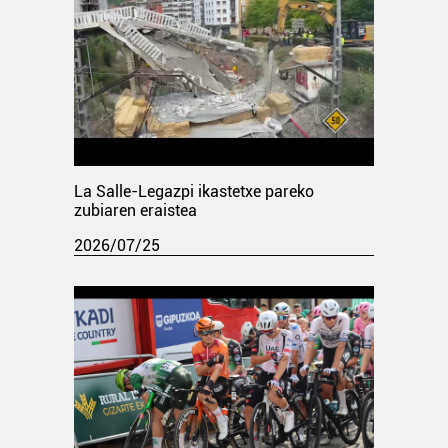
La Salle-Legazpi ikastetxe pareko
zubiaren eraistea
2026/07/25