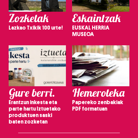
Zozketak
Eskaintzak
Lazkao Txikik 100 urte!
EUSKAL HERRIA
MUSEOA
Gure berri.
Hemeroteka
Erantzun inkesta eta
Papereko zenbakiak
parte hartu Iztuetako
PDF formatuan
produktuen saski
baten zozketan