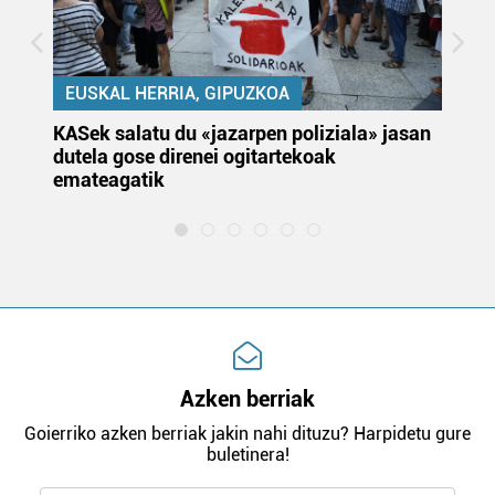
EUSKAL HERRIA, GIPUZKOA
KASek salatu du «jazarpen poliziala» jasan
Pa
dutela gose direnei ogitartekoak
da
emateagatik
«s
Azken berriak
Goierriko azken berriak jakin nahi dituzu? Harpidetu gure
buletinera!