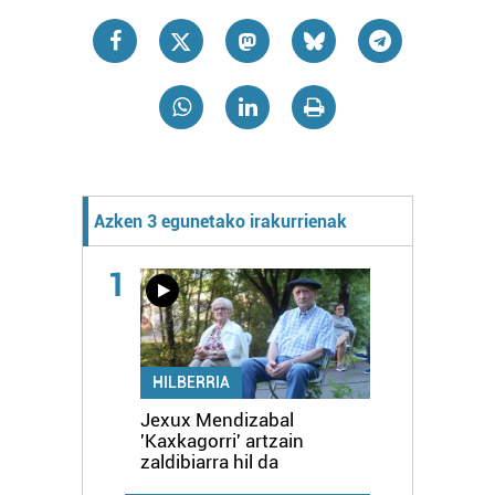
Azken 3 egunetako irakurrienak
1
HILBERRIA
Jexux Mendizabal
'Kaxkagorri' artzain
zaldibiarra hil da