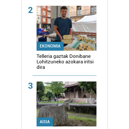
2
EKONOMIA
Telleria gaztak Donibane
Lohitzuneko azokara iritsi
dira
3
AISIA