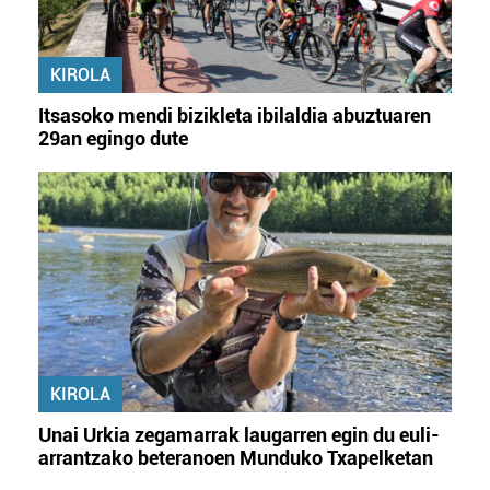
KIROLA
Itsasoko mendi bizikleta ibilaldia abuztuaren
29an egingo dute
KIROLA
Unai Urkia zegamarrak laugarren egin du euli-
arrantzako beteranoen Munduko Txapelketan