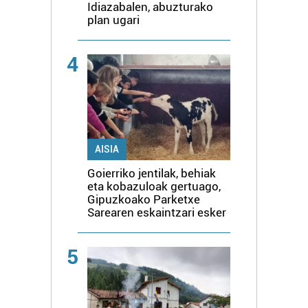
Idiazabalen, abuzturako
plan ugari
4
AISIA
Goierriko jentilak, behiak
eta kobazuloak gertuago,
Gipuzkoako Parketxe
Sarearen eskaintzari esker
5