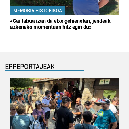
MEMORIA HISTORIKOA
«Gai tabua izan da etxe gehienetan, jendeak
azkeneko momentuan hitz egin du»
ERREPORTAJEAK