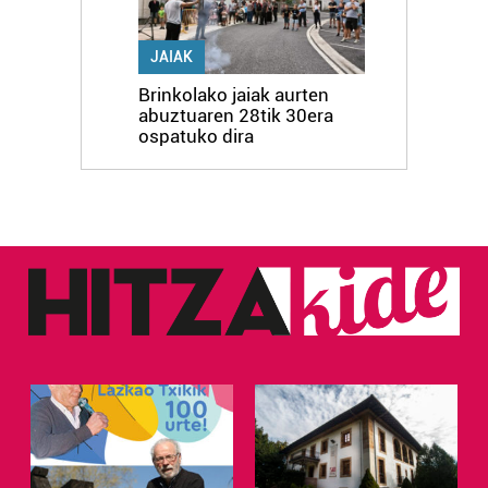
JAIAK
Brinkolako jaiak aurten
abuztuaren 28tik 30era
ospatuko dira