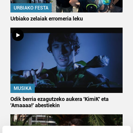
URBIAKO FESTA
Urbiako zelaiak erromeria leku
MUSIKA
Odik berria ezagutzeko aukera 'KimiK' eta
'Amaaaa!' abestiekin