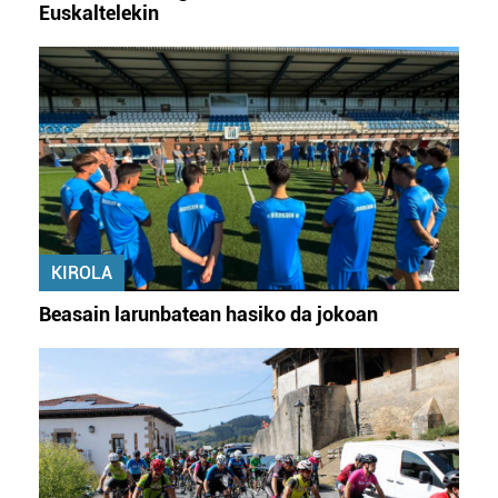
buruzko informazio gehiago eta ezarri zure lehentasunak
Euskaltelekin
datuen atalean. Edozein unetan alda edo ken dezakezu
zure baimena Cookieen adierazpenean.
Webgune honek cookie propioak eta hirugarrenen cookie-
fitxategiak erabiltzen ditu. Zure esperientzia eta
zerbitzuak hobetzeko asmoz, cookie teknologiaz
baliatzen gara. Ohar hau onartuz gero, teknologia hori
erabiltzeko baimen esplizitua ematen diguzu.
Gehiago
irakurri
KIROLA
Beasain larunbatean hasiko da jokoan