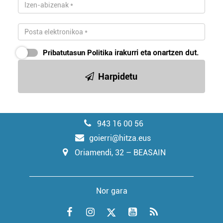
Pribatutasun Politika
irakurri eta onartzen dut.
Harpidetu
943 16 00 56
goierri@hitza.eus
Oriamendi, 32 – BEASAIN
Nor gara