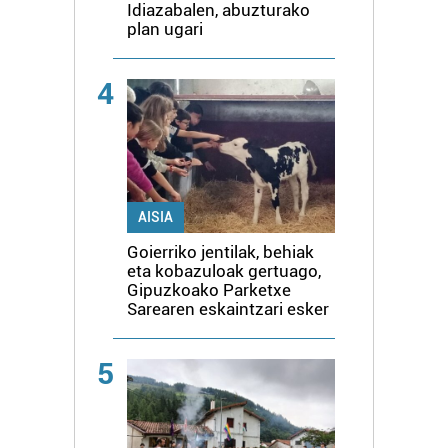
Idiazabalen, abuzturako
plan ugari
4
AISIA
Goierriko jentilak, behiak
eta kobazuloak gertuago,
Gipuzkoako Parketxe
Sarearen eskaintzari esker
5