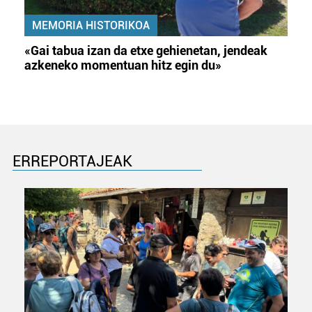
MEMORIA HISTORIKOA
«Gai tabua izan da etxe gehienetan, jendeak
azkeneko momentuan hitz egin du»
ERREPORTAJEAK