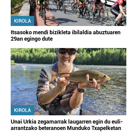
KIROLA
Itsasoko mendi bizikleta ibilaldia abuztuaren
29an egingo dute
KIROLA
Unai Urkia zegamarrak laugarren egin du euli-
arrantzako beteranoen Munduko Txapelketan