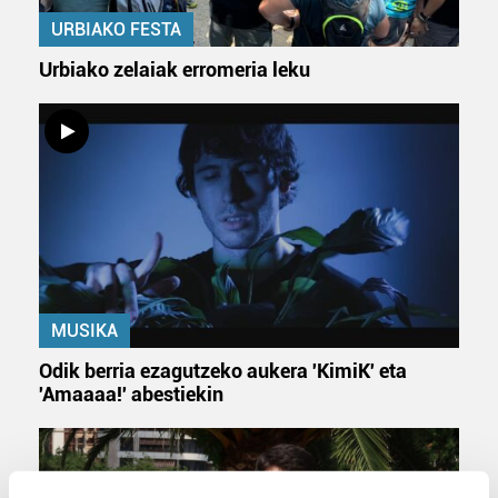
URBIAKO FESTA
Urbiako zelaiak erromeria leku
MUSIKA
Odik berria ezagutzeko aukera 'KimiK' eta
'Amaaaa!' abestiekin