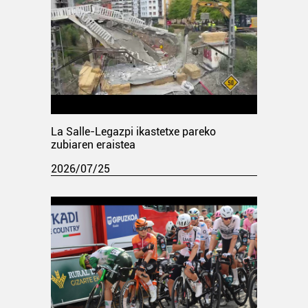
La Salle-Legazpi ikastetxe pareko
zubiaren eraistea
2026/07/25