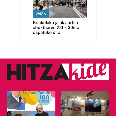
JAIAK
Brinkolako jaiak aurten
abuztuaren 28tik 30era
ospatuko dira