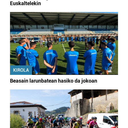
buruzko informazio gehiago eta ezarri zure lehentasunak
Euskaltelekin
datuen atalean. Edozein unetan alda edo ken dezakezu
zure baimena Cookieen adierazpenean.
Webgune honek cookie propioak eta hirugarrenen cookie-
fitxategiak erabiltzen ditu. Zure esperientzia eta
zerbitzuak hobetzeko asmoz, cookie teknologiaz
baliatzen gara. Ohar hau onartuz gero, teknologia hori
erabiltzeko baimen esplizitua ematen diguzu.
Gehiago
irakurri
KIROLA
Beasain larunbatean hasiko da jokoan