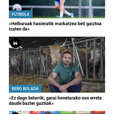
FUTBOLA
«Helburuak hasieratik markatzea beti gaiztoa
izaten da»
BERO BOLADA
«Ez dago belarrik; garai honetarako oso erreta
daude bazter guztiak»