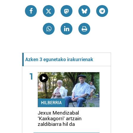
Azken 3 egunetako irakurrienak
1
HILBERRIA
Jexux Mendizabal
'Kaxkagorri' artzain
zaldibiarra hil da