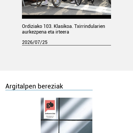
Ordiziako 103. Klasikoa. Txirrindularien
aurkezpena eta irteera
2026/07/25
Argitalpen bereziak