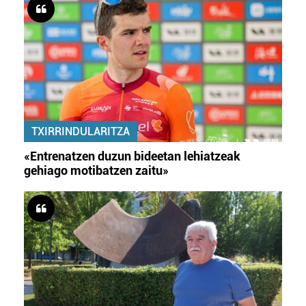
TXIRRINDULARITZA
«Entrenatzen duzun bideetan lehiatzeak
gehiago motibatzen zaitu»