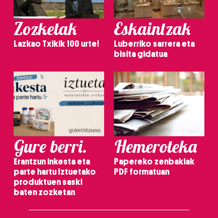
Zozketak
Eskaintzak
Lazkao Txikik 100 urte!
Luberriko sarrera eta
bisita gidatua
Gure berri.
Hemeroteka
Erantzun inkesta eta
Papereko zenbakiak
parte hartu Iztuetako
PDF formatuan
produktuen saski
baten zozketan