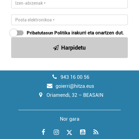
Pribatutasun Politika
irakurri eta onartzen dut.
Harpidetu
943 16 00 56
goierri@hitza.eus
Oriamendi, 32 – BEASAIN
Nor gara