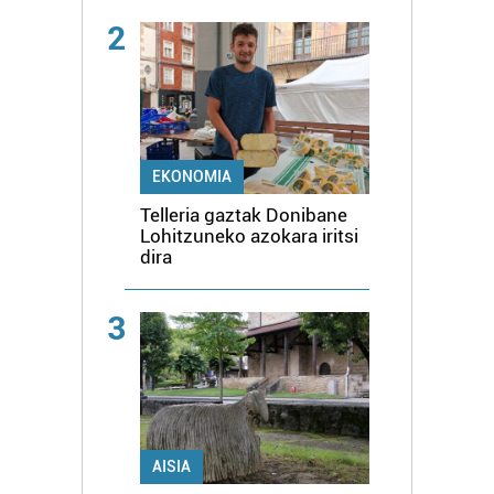
2
EKONOMIA
Telleria gaztak Donibane
Lohitzuneko azokara iritsi
dira
3
AISIA