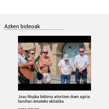
Azken bideoak
Josu Mujika biktima aitortzen duen agiria
familiari emateko ekitaldia