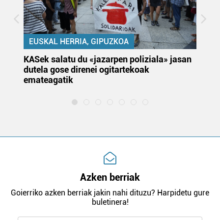
EUSKAL HERRIA, GIPUZKOA
KASek salatu du «jazarpen poliziala» jasan
Pa
dutela gose direnei ogitartekoak
da
emateagatik
«s
Azken berriak
Goierriko azken berriak jakin nahi dituzu? Harpidetu gure
buletinera!