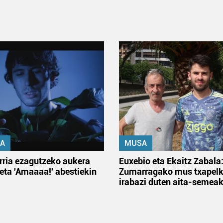
A
MUSA
rria ezagutzeko aukera
Euxebio eta Ekaitz Zabala
 eta 'Amaaaa!' abestiekin
Zumarragako mus txapelk
irabazi duten aita-semea