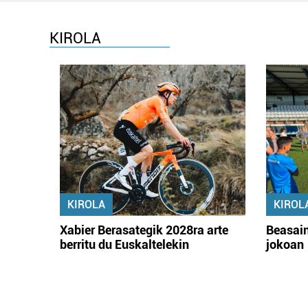
KIROLA
KIROLA
KIROL
Xabier Berasategik 2028ra arte
Beasain
berritu du Euskaltelekin
jokoan