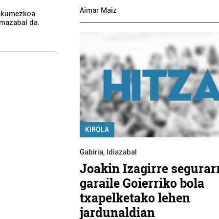
Aimar Maiz
makumezkoa
rmazabal da.
KIROLA
Gabiria
,
Idiazabal
Joakin Izagirre segurar
garaile Goierriko bola
txapelketako lehen
jardunaldian