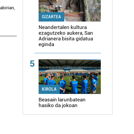
abirian,
GIZARTEA
Neandertalen kultura
ezagutzeko aukera, San
Adrianera bisita gidatua
eginda
5
KIROLA
Beasain larunbatean
hasiko da jokoan