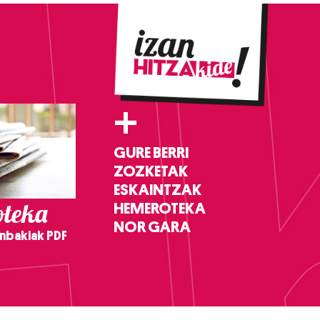
+
GURE BERRI
ZOZKETAK
ESKAINTZAK
teka
HEMEROTEKA
NOR GARA
nbakiak PDF