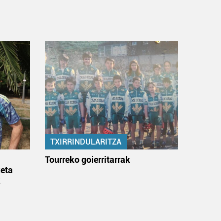
TXIRRINDULARITZA
:
Tourreko goierritarrak
eta
k