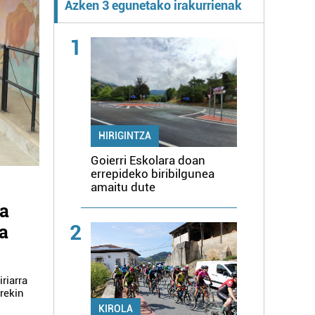
Azken 3 egunetako irakurrienak
1
HIRIGINTZA
Goierri Eskolara doan
errepideko biribilgunea
amaitu dute
ta
2
la
riarra
arekin
KIROLA