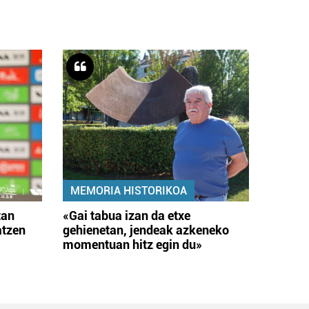
MEMORIA HISTORIKOA
tan
«Gai tabua izan da etxe
atzen
gehienetan, jendeak azkeneko
momentuan hitz egin du»