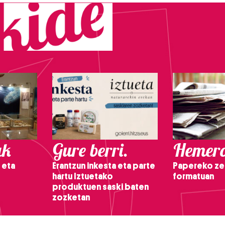
ak
Gure berri.
Hemero
 eta
Erantzun inkesta eta parte
Papereko ze
hartu Iztuetako
formatuan
produktuen saski baten
zozketan