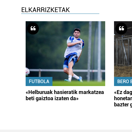
ELKARRIZKETAK
FUTBOLA
BERO 
«Helburuak hasieratik markatzea
«Ez dag
beti gaiztoa izaten da»
honetar
bazter 