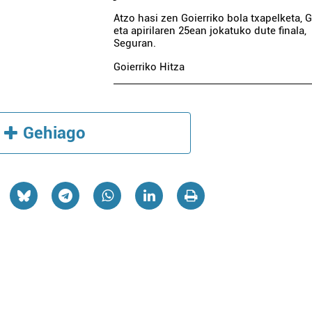
Atzo hasi zen Goierriko bola txapelketa, G
eta apirilaren 25ean jokatuko dute finala,
Seguran.
Goierriko Hitza
Gehiago