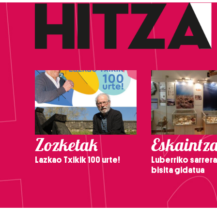
Zozketak
Eskaintz
Lazkao Txikik 100 urte!
Luberriko sarrera
bisita gidatua