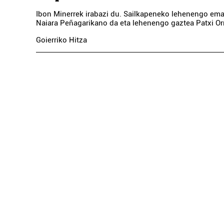
Ibon Minerrek irabazi du. Sailkapeneko lehenengo e
Naiara Peñagarikano da eta lehenengo gaztea Patxi O
Goierriko Hitza