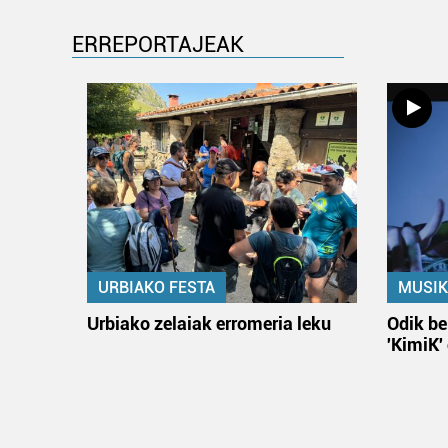
ERREPORTAJEAK
URBIAKO FESTA
MUSIK
Urbiako zelaiak erromeria leku
Odik be
'KimiK'