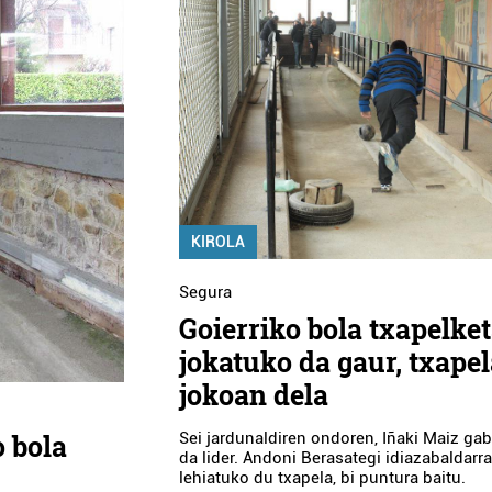
KIROLA
Segura
Goierriko bola txapelke
jokatuko da gaur, txape
jokoan dela
o bola
Sei jardunaldiren ondoren, Iñaki Maiz gabi
da lider. Andoni Berasategi idiazabaldarr
lehiatuko du txapela, bi puntura baitu.