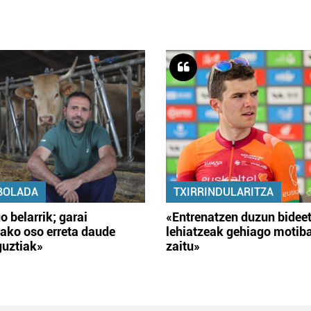
BOLADA
TXIRRINDULARITZA
o belarrik; garai
«Entrenatzen duzun bidee
ako oso erreta daude
lehiatzeak gehiago motib
guztiak»
zaitu»