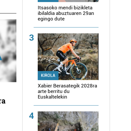
Itsasoko mendi bizikleta
ibilaldia abuztuaren 29an
egingo dute
3
KIROLA
Xabier Berasategik 2028ra
arte berritu du
Euskaltelekin
ra
4