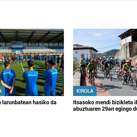
A
KIROLA
 larunbatean hasiko da
Itsasoko mendi bizikleta i
abuztuaren 29an egingo d