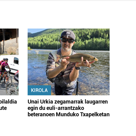
KIROLA
bilaldia
Unai Urkia zegamarrak laugarren
ute
egin du euli-arrantzako
beteranoen Munduko Txapelketan