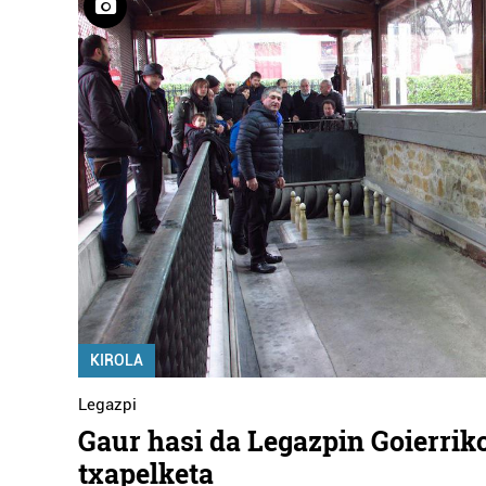
KIROLA
Legazpi
Gaur hasi da Legazpin Goierrik
txapelketa