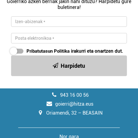
Goierriko azken berriak jakin nahi dituzu? Harpidetu gure
buletinera!
Pribatutasun Politika
irakurri eta onartzen dut.
Harpidetu
943 16 00 56
goierri@hitza.eus
Oriamendi, 32 – BEASAIN
Nor gara