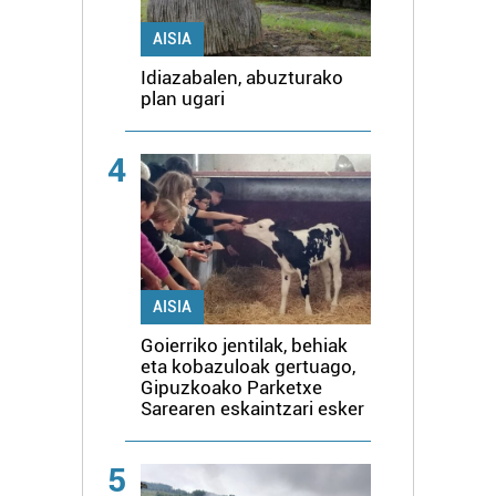
AISIA
Idiazabalen, abuzturako
plan ugari
4
AISIA
Goierriko jentilak, behiak
eta kobazuloak gertuago,
Gipuzkoako Parketxe
Sarearen eskaintzari esker
5