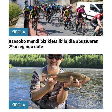
KIROLA
Itsasoko mendi bizikleta ibilaldia abuztuaren
29an egingo dute
KIROLA