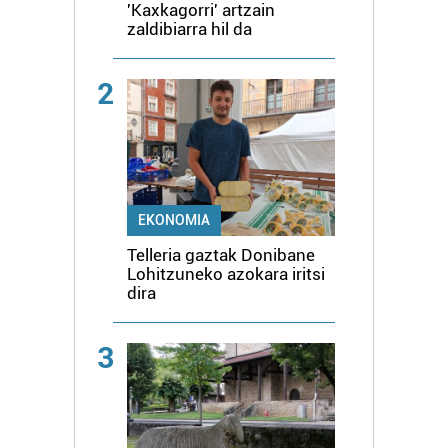
'Kaxkagorri' artzain
zaldibiarra hil da
2
EKONOMIA
Telleria gaztak Donibane
Lohitzuneko azokara iritsi
dira
3