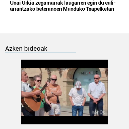
Unai Urkia zegamarrak laugarren egin du euli-
arrantzako beteranoen Munduko Txapelketan
Azken bideoak