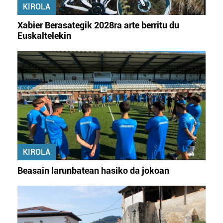
KIROLA
Xabier Berasategik 2028ra arte berritu du
Euskaltelekin
KIROLA
Beasain larunbatean hasiko da jokoan