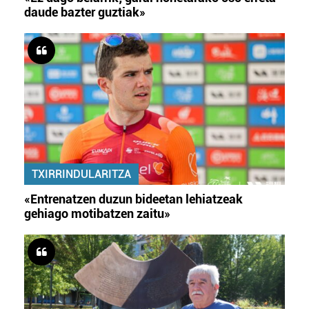
daude bazter guztiak»
TXIRRINDULARITZA
«Entrenatzen duzun bideetan lehiatzeak
gehiago motibatzen zaitu»