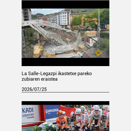
La Salle-Legazpi ikastetxe pareko
zubiaren eraistea
2026/07/25