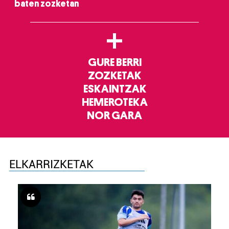
baten zozketan
+
GURE BERRI
ZOZKETAK
ESKAINTZAK
HEMEROTEKA
NOR GARA
ELKARRIZKETAK