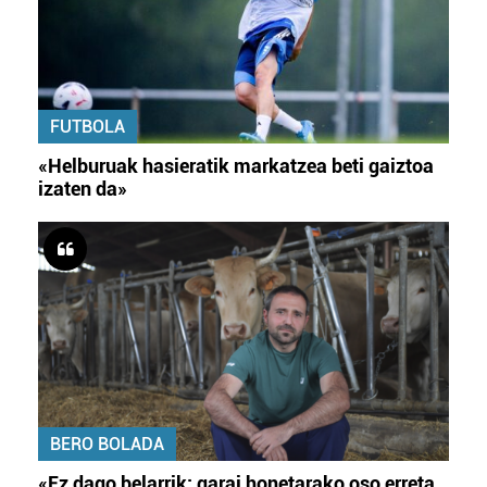
FUTBOLA
«Helburuak hasieratik markatzea beti gaiztoa
izaten da»
BERO BOLADA
«Ez dago belarrik; garai honetarako oso erreta