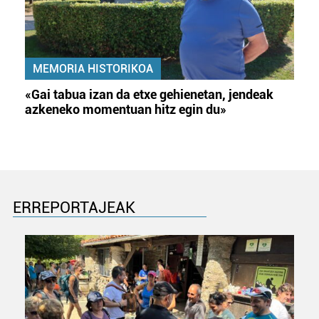
MEMORIA HISTORIKOA
«Gai tabua izan da etxe gehienetan, jendeak
azkeneko momentuan hitz egin du»
ERREPORTAJEAK