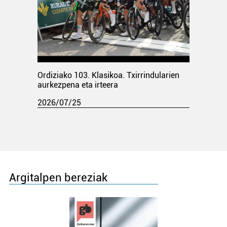
Ordiziako 103. Klasikoa. Txirrindularien
aurkezpena eta irteera
2026/07/25
Argitalpen bereziak