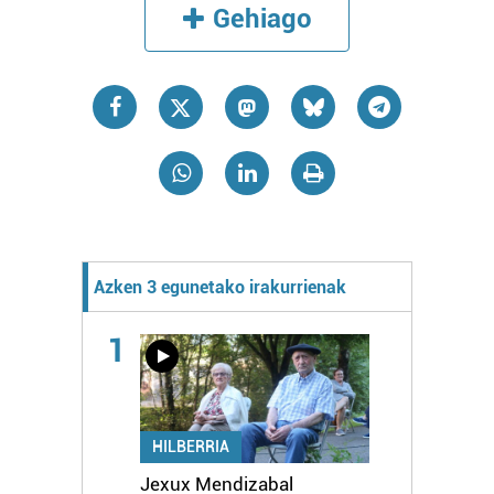
Gehiago
Azken 3 egunetako irakurrienak
1
HILBERRIA
Jexux Mendizabal