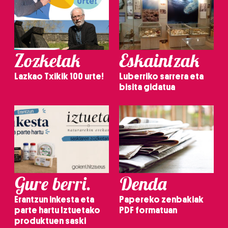
Zozketak
Eskaintzak
Lazkao Txikik 100 urte!
Luberriko sarrera eta
bisita gidatua
Gure berri.
Denda
Erantzun inkesta eta
Papereko zenbakiak
parte hartu Iztuetako
PDF formatuan
produktuen saski