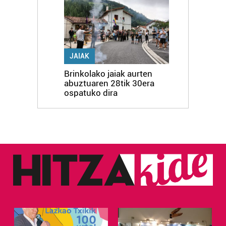
JAIAK
Brinkolako jaiak aurten
abuztuaren 28tik 30era
ospatuko dira