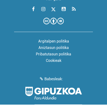
Argitalpen politika
Aniztasun politika
Pribatutasun politika
Cookieak
Babesleak: