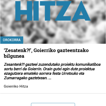
OROKORRA
‘Zesatenk?!’, Goierriko gazteentzako
bilgunea
Zesantenk?! gazteei zuzendutako proiektu komunikatiboa
sortu berri da Goierrin. Orain gutxi egin dute proiektua
ezagutzera emateko sorrera festa Urretxuko eta
Zumarragako gaztetxean.
...
Goierriko Hitza