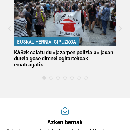
EUSKAL HERRIA, GIPUZKOA
KASek salatu du «jazarpen poliziala» jasan
Pa
dutela gose direnei ogitartekoak
da
emateagatik
«s
Azken berriak