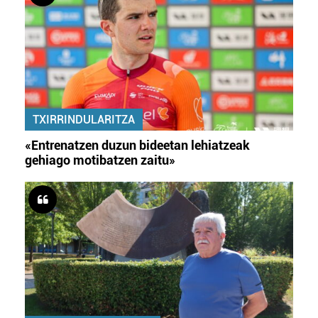
TXIRRINDULARITZA
«Entrenatzen duzun bideetan lehiatzeak
gehiago motibatzen zaitu»