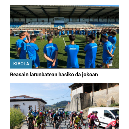
KIROLA
Beasain larunbatean hasiko da jokoan