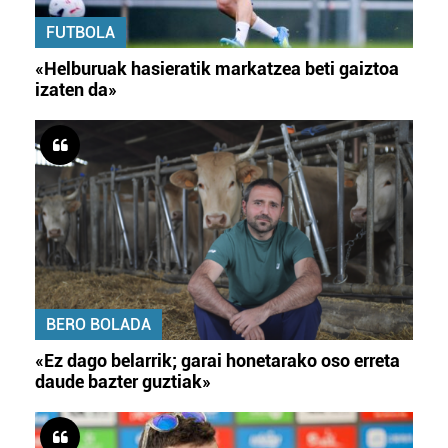
FUTBOLA
«Helburuak hasieratik markatzea beti gaiztoa
izaten da»
BERO BOLADA
«Ez dago belarrik; garai honetarako oso erreta
daude bazter guztiak»