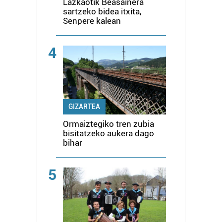
Lazkaotik Beasainera
sartzeko bidea itxita,
Senpere kalean
4
GIZARTEA
Ormaiztegiko tren zubia
bisitatzeko aukera dago
bihar
5