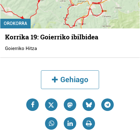
OROKORRA
Korrika 19: Goierriko ibilbidea
Goierriko Hitza
Gehiago