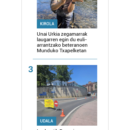
KIROLA
Unai Urkia zegamarrak
laugarren egin du euli-
arrantzako beteranoen
Munduko Txapelketan
3
UDALA