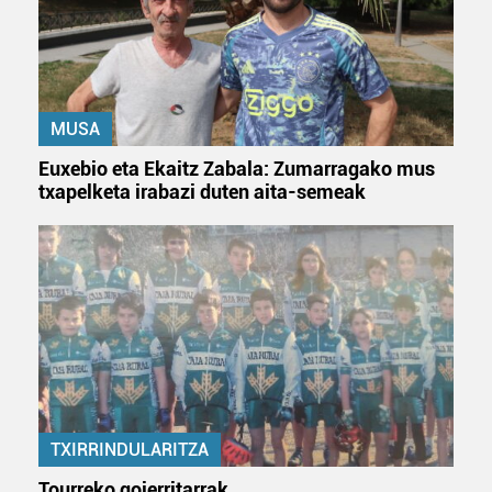
Lortu zure datu pertsonalak prozesatzeko moduari
buruzko informazio gehiago eta ezarri zure lehentasunak
datuen atalean. Edozein unetan alda edo ken dezakezu
MUSA
zure baimena Cookieen adierazpenean.
Euxebio eta Ekaitz Zabala: Zumarragako mus
Webgune honek cookie propioak eta hirugarrenen cookie-
txapelketa irabazi duten aita-semeak
fitxategiak erabiltzen ditu. Zure esperientzia eta
zerbitzuak hobetzeko asmoz, cookie teknologiaz
baliatzen gara. Ohar hau onartuz gero, teknologia hori
erabiltzeko baimen esplizitua ematen diguzu.
Gehiago
irakurri
TXIRRINDULARITZA
Tourreko goierritarrak