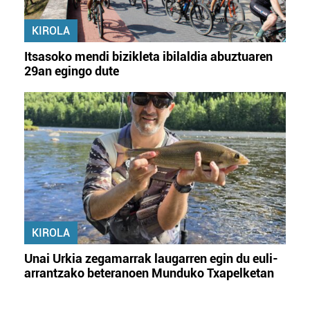
KIROLA
Itsasoko mendi bizikleta ibilaldia abuztuaren
29an egingo dute
KIROLA
Unai Urkia zegamarrak laugarren egin du euli-
arrantzako beteranoen Munduko Txapelketan