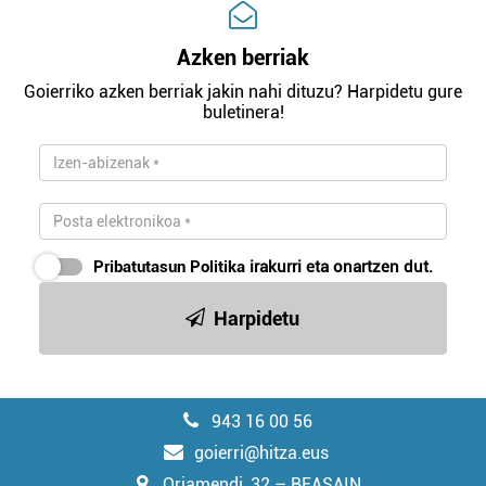
Azken berriak
Goierriko azken berriak jakin nahi dituzu? Harpidetu gure
buletinera!
Pribatutasun Politika
irakurri eta onartzen dut.
Harpidetu
943 16 00 56
goierri@hitza.eus
Oriamendi, 32 – BEASAIN