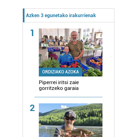
Azken 3 egunetako irakurrienak
1
ORDIZIAKO AZOKA
Piperrei iritsi zaie
gorritzeko garaia
2