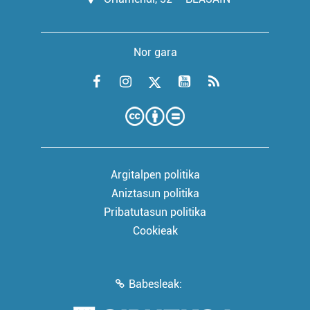
Nor gara
Argitalpen politika
Aniztasun politika
Pribatutasun politika
Cookieak
Babesleak: