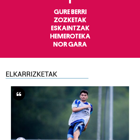
GURE BERRI
ZOZKETAK
ESKAINTZAK
HEMEROTEKA
NOR GARA
ELKARRIZKETAK