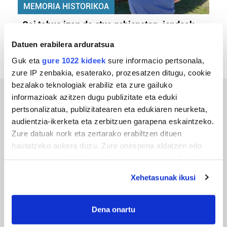
MEMORIA HISTORIKOA
«Gai tabua izan da etxe gehienetan, jendeak
azkeneko momentuan hitz egin du»
Datuen erabilera arduratsua
Guk eta
gure 1022 kideek
sure informacio pertsonala,
zure IP zenbakia, esaterako, prozesatzen ditugu, cookie
bezalako teknologiak erabiliz eta zure gailuko
informazioak azitzen dugu publizitate eta eduki
ERREPORTAJEAK
pertsonalizatua, publizitatearen eta edukiaren neurketa,
audientzia-ikerketa eta zerbitzuen garapena eskaintzeko.
Zure datuak nork eta zertarako erabiltzen dituen
hautatzeko aukera duzu. Zure onespena aldatzen edo
deuseztatzen ahal duzu edozein momentutan, Cookie
deklaraziotik edo Privacy triggerean klikatuz.
Xehetasunak ikusi
If you allow, we would also like to:
Collect information about your geographical
Dena onartu
location which can be accurate to within several