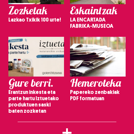
Zozketak
Eskaintzak
Lazkao Txikik 100 urte!
LA ENCARTADA
FABRIKA-MUSEOA
Gure berri.
Hemeroteka
Erantzun inkesta eta
Papereko zenbakiak
parte hartu Iztuetako
PDF formatuan
produktuen saski
baten zozketan
+