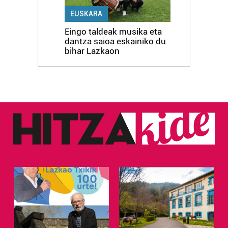
EUSKARA
Eingo taldeak musika eta
dantza saioa eskainiko du
bihar Lazkaon