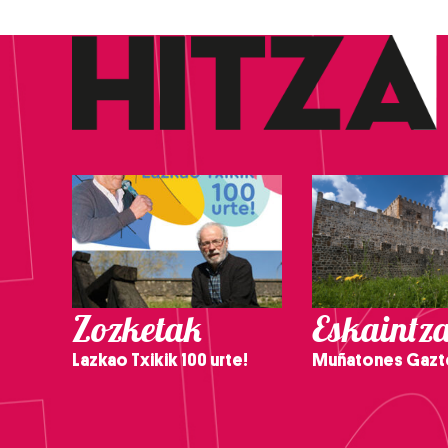
Zozketak
Eskaintz
Lazkao Txikik 100 urte!
Muñatones Gazt