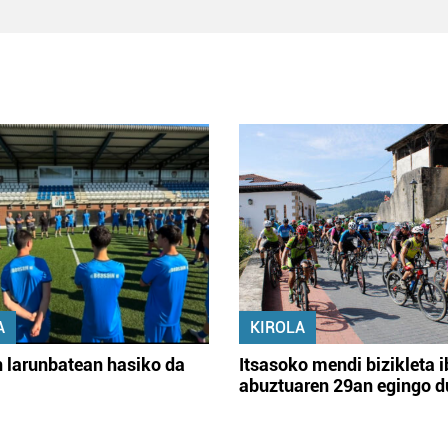
A
KIROLA
 larunbatean hasiko da
Itsasoko mendi bizikleta i
abuztuaren 29an egingo d