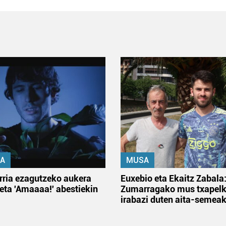
A
MUSA
rria ezagutzeko aukera
Euxebio eta Ekaitz Zabala
 eta 'Amaaaa!' abestiekin
Zumarragako mus txapelk
irabazi duten aita-semea