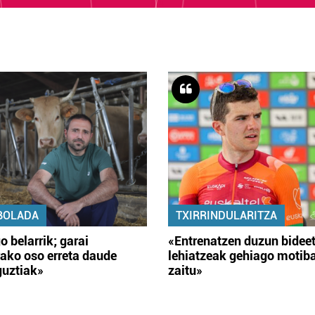
BOLADA
TXIRRINDULARITZA
o belarrik; garai
«Entrenatzen duzun bidee
ako oso erreta daude
lehiatzeak gehiago motib
guztiak»
zaitu»