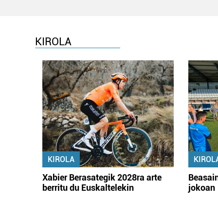
KIROLA
KIROLA
KIROL
Xabier Berasategik 2028ra arte
Beasain
berritu du Euskaltelekin
jokoan