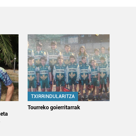
TXIRRINDULARITZA
:
Tourreko goierritarrak
eta
k