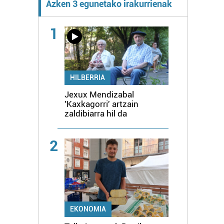
Azken 3 egunetako irakurrienak
1
HILBERRIA
Jexux Mendizabal
'Kaxkagorri' artzain
zaldibiarra hil da
2
EKONOMIA