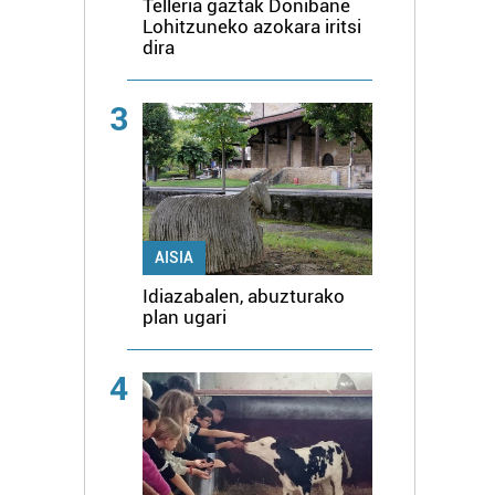
Telleria gaztak Donibane
Lohitzuneko azokara iritsi
dira
3
AISIA
Idiazabalen, abuzturako
plan ugari
4