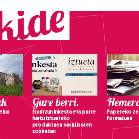
ak
Gure berri.
Hemero
elua
Erantzun inkesta eta parte
Papereko ze
hartu Iztuetako
formatuan
produktuen saski baten
zozketan