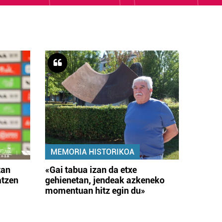
MEMORIA HISTORIKOA
tan
«Gai tabua izan da etxe
atzen
gehienetan, jendeak azkeneko
momentuan hitz egin du»