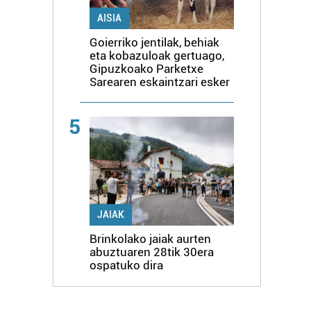
AISIA
Goierriko jentilak, behiak
eta kobazuloak gertuago,
Gipuzkoako Parketxe
Sarearen eskaintzari esker
5
JAIAK
Brinkolako jaiak aurten
abuztuaren 28tik 30era
ospatuko dira