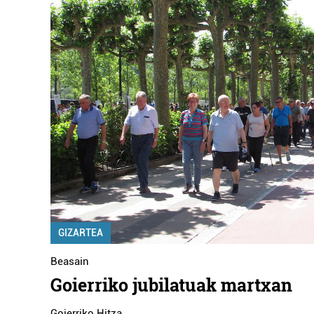
GIZARTEA
Beasain
Goierriko jubilatuak martxan
Goierriko Hitza