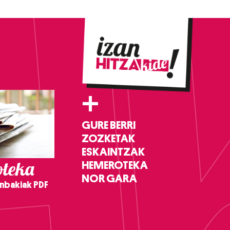
+
GURE BERRI
ZOZKETAK
ESKAINTZAK
teka
HEMEROTEKA
NOR GARA
nbakiak PDF