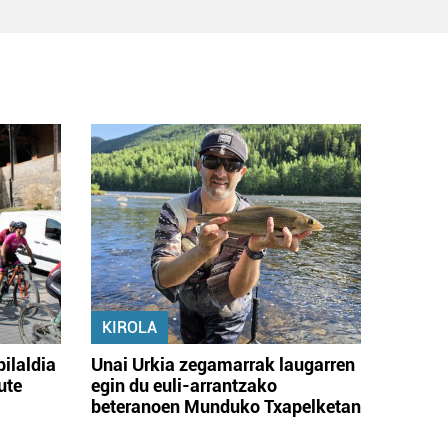
KIROLA
bilaldia
Unai Urkia zegamarrak laugarren
ute
egin du euli-arrantzako
beteranoen Munduko Txapelketan