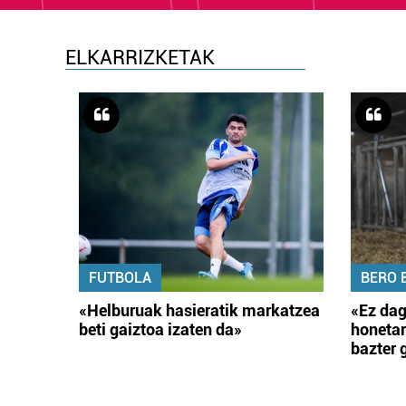
ELKARRIZKETAK
FUTBOLA
BERO 
«Helburuak hasieratik markatzea
«Ez dag
beti gaiztoa izaten da»
honetar
bazter 