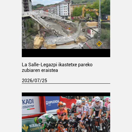
La Salle-Legazpi ikastetxe pareko
zubiaren eraistea
2026/07/25