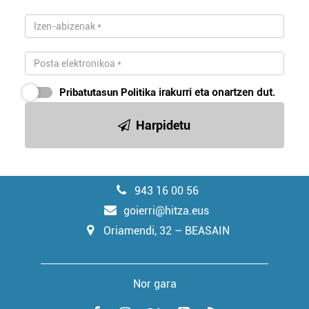
Pribatutasun Politika
irakurri eta onartzen dut.
Harpidetu
943 16 00 56
goierri@hitza.eus
Oriamendi, 32 – BEASAIN
Nor gara