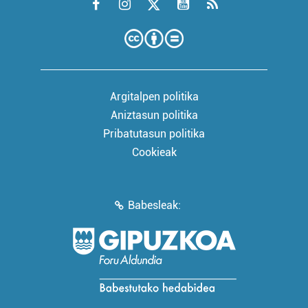
Argitalpen politika
Aniztasun politika
Pribatutasun politika
Cookieak
Babesleak: