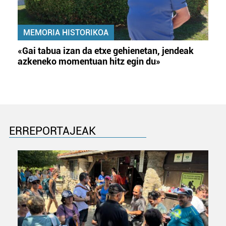
MEMORIA HISTORIKOA
«Gai tabua izan da etxe gehienetan, jendeak
azkeneko momentuan hitz egin du»
ERREPORTAJEAK