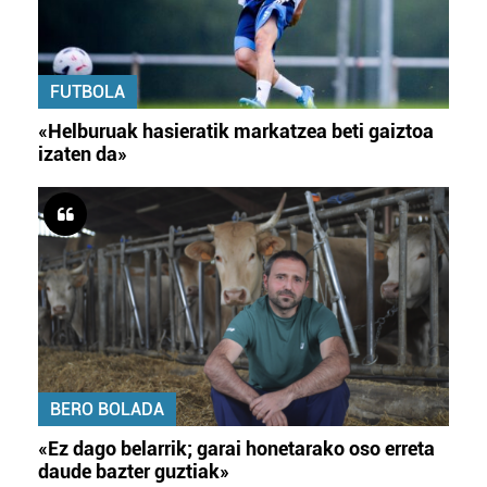
FUTBOLA
«Helburuak hasieratik markatzea beti gaiztoa
izaten da»
BERO BOLADA
«Ez dago belarrik; garai honetarako oso erreta
daude bazter guztiak»