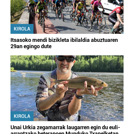
KIROLA
Itsasoko mendi bizikleta ibilaldia abuztuaren
29an egingo dute
KIROLA
Unai Urkia zegamarrak laugarren egin du euli-
arrantzako beteranoen Munduko Txapelketan