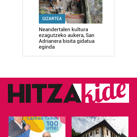
GIZARTEA
Neandertalen kultura
ezagutzeko aukera, San
Adrianera bisita gidatua
eginda