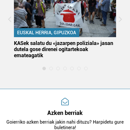
EUSKAL HERRIA, GIPUZKOA
KASek salatu du «jazarpen poliziala» jasan
Pa
dutela gose direnei ogitartekoak
da
emateagatik
«s
Azken berriak
Goierriko azken berriak jakin nahi dituzu? Harpidetu gure
buletinera!