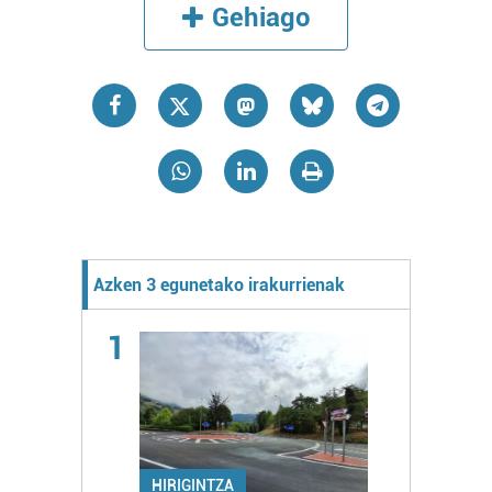
Gehiago
Azken 3 egunetako irakurrienak
1
HIRIGINTZA