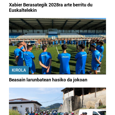
irakurri
Xabier Berasategik 2028ra arte berritu du
Euskaltelekin
KIROLA
Beasain larunbatean hasiko da jokoan