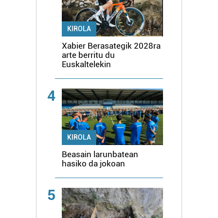
KIROLA
Xabier Berasategik 2028ra
arte berritu du
Euskaltelekin
4
KIROLA
Beasain larunbatean
hasiko da jokoan
5