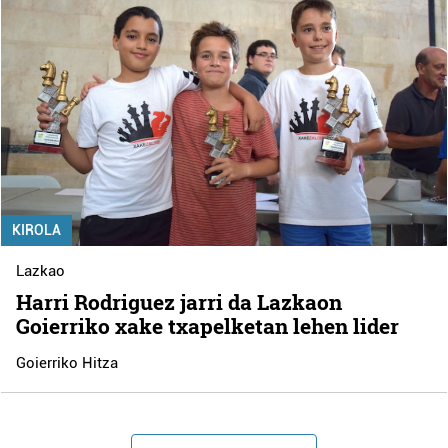
KIROLA
Lazkao
Harri Rodriguez jarri da Lazkaon
Goierriko xake txapelketan lehen lider
Goierriko Hitza