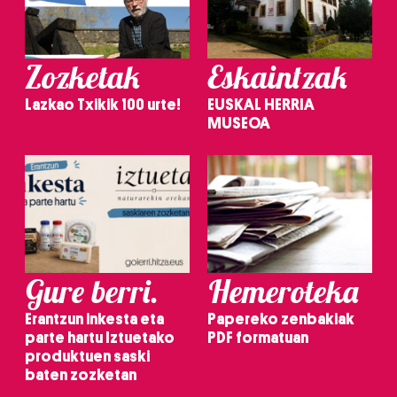
Zozketak
Eskaintzak
Lazkao Txikik 100 urte!
EUSKAL HERRIA
MUSEOA
Gure berri.
Hemeroteka
Erantzun inkesta eta
Papereko zenbakiak
parte hartu Iztuetako
PDF formatuan
produktuen saski
baten zozketan