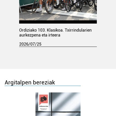
Ordiziako 103. Klasikoa. Txirrindularien
aurkezpena eta irteera
2026/07/25
Argitalpen bereziak