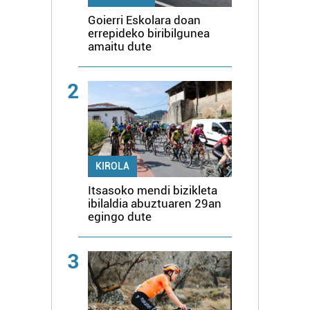
Goierri Eskolara doan
errepideko biribilgunea
amaitu dute
2
KIROLA
Itsasoko mendi bizikleta
ibilaldia abuztuaren 29an
egingo dute
3