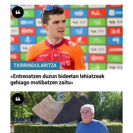
TXIRRINDULARITZA
«Entrenatzen duzun bideetan lehiatzeak
gehiago motibatzen zaitu»