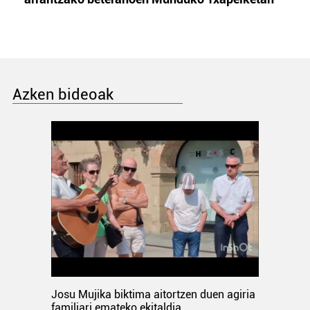
Azken bideoak
Josu Mujika biktima aitortzen duen agiria
familiari emateko ekitaldia