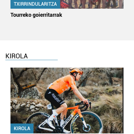
TXIRRINDULARITZA
erabiltzen dituen hauta dezakezu.
Tourreko goierritarrak
Bazkide batzuek ez dizute baimenik eskatzen, eta beren
interes komertzial legitimoetan babesten dira. Ikusi gure
bazkideen zerrenda, beren ustez zein helburutarako
duten interes legitimoa eta horren aurka nola egin
dezakezun ikusteko.
KIROLA
Lortu zure datu pertsonalak prozesatzeko moduari
buruzko informazio gehiago eta ezarri zure lehentasunak
datuen atalean. Edozein unetan alda edo ken dezakezu
zure baimena Cookieen adierazpenean.
Webgune honek cookie propioak eta hirugarrenen cookie-
fitxategiak erabiltzen ditu. Zure esperientzia eta
zerbitzuak hobetzeko asmoz, cookie teknologiaz
baliatzen gara. Ohar hau onartuz gero, teknologia hori
KIROLA
erabiltzeko baimen esplizitua ematen diguzu.
Gehiago