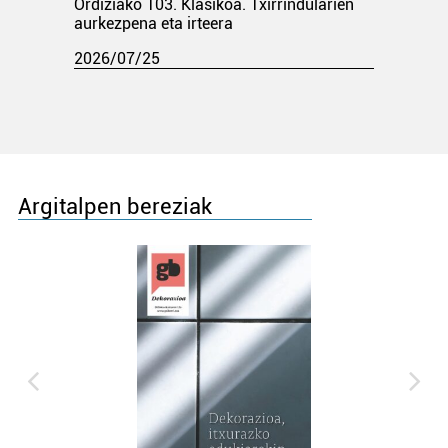
Ordiziako 103. Klasikoa. Txirrindularien
aurkezpena eta irteera
2026/07/25
Argitalpen bereziak