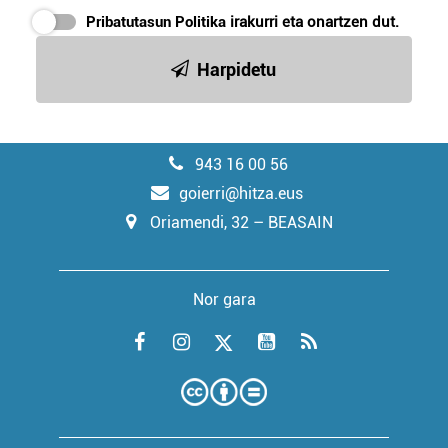
Pribatutasun Politika
irakurri eta onartzen dut.
Harpidetu
943 16 00 56
goierri@hitza.eus
Oriamendi, 32 – BEASAIN
Nor gara