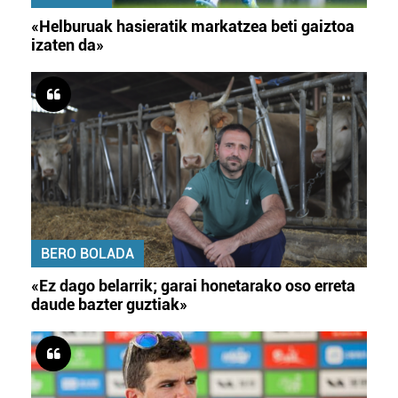
«Helburuak hasieratik markatzea beti gaiztoa
izaten da»
BERO BOLADA
«Ez dago belarrik; garai honetarako oso erreta
daude bazter guztiak»