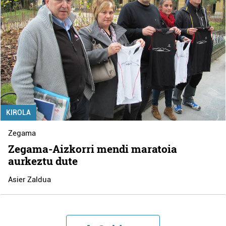
KIROLA
Zegama
Zegama-Aizkorri mendi maratoia
aurkeztu dute
Asier Zaldua