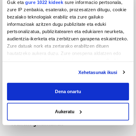
Guk eta
gure 1022 kideek
sure informacio pertsonala,
zure IP zenbakia, esaterako, prozesatzen ditugu, cookie
bezalako teknologiak erabiliz eta zure gailuko
MUSA
informazioak azitzen dugu publizitate eta eduki
pertsonalizatua, publizitatearen eta edukiaren neurketa,
Euxebio eta Ekaitz Zabala: Zumarragako mus
audientzia-ikerketa eta zerbitzuen garapena eskaintzeko.
txapelketa irabazi duten aita-semeak
Zure datuak nork eta zertarako erabiltzen dituen
hautatzeko aukera duzu. Zure onespena aldatzen edo
deuseztatzen ahal duzu edozein momentutan, Cookie
deklaraziotik edo Privacy triggerean klikatuz.
Xehetasunak ikusi
If you allow, we would also like to:
Collect information about your geographical
Dena onartu
location which can be accurate to within several
meters
Aukeratu
TXIRRINDULARITZA
Identify your device by actively scanning it for
specific characteristics (fingerprinting)
Tourreko goierritarrak
Find out more about how your personal data is processed
and set your preferences in the
details section
.