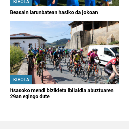
KIROLA
Beasain larunbatean hasiko da jokoan
KIROLA
Itsasoko mendi bizikleta ibilaldia abuztuaren
29an egingo dute