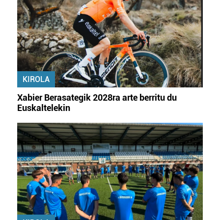
zure baimena Cookieen adierazpenean.
Webgune honek cookie propioak eta hirugarrenen cookie-
fitxategiak erabiltzen ditu. Zure esperientzia eta
zerbitzuak hobetzeko asmoz, cookie teknologiaz
baliatzen gara. Ohar hau onartuz gero, teknologia hori
erabiltzeko baimen esplizitua ematen diguzu.
Gehiago
KIROLA
irakurri
Xabier Berasategik 2028ra arte berritu du
Euskaltelekin