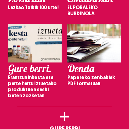
Lazkao Txikik 100 urte!
EL POBALEKO
BURDINOLA
Gure berri.
Denda
Erantzun inkesta eta
Papereko zenbakiak
parte hartu Iztuetako
PDF formatuan
produktuen saski
baten zozketan
+
GURE BERRI