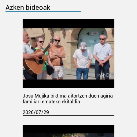
Azken bideoak
Josu Mujika biktima aitortzen duen agiria
familiari emateko ekitaldia
2026/07/29