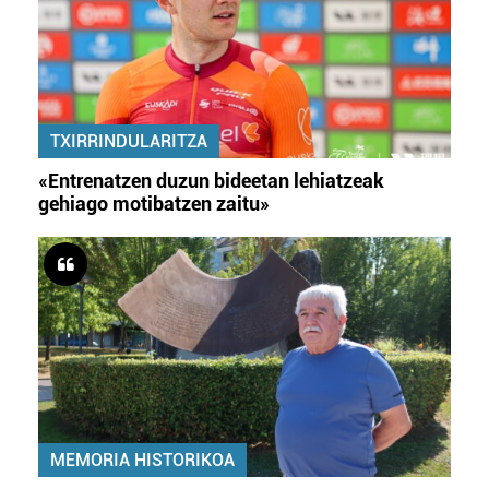
TXIRRINDULARITZA
«Entrenatzen duzun bideetan lehiatzeak
gehiago motibatzen zaitu»
MEMORIA HISTORIKOA