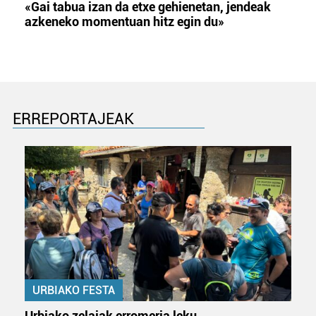
«Gai tabua izan da etxe gehienetan, jendeak
azkeneko momentuan hitz egin du»
ERREPORTAJEAK
URBIAKO FESTA
Urbiako zelaiak erromeria leku