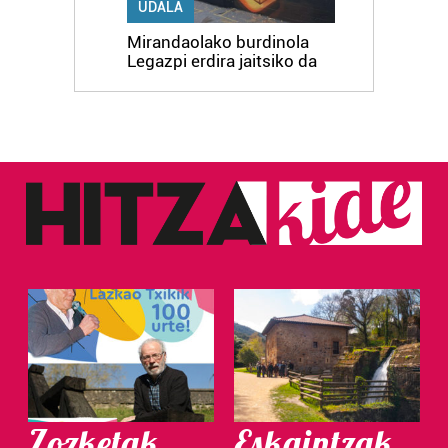
UDALA
Mirandaolako burdinola
Legazpi erdira jaitsiko da
Zozketak
Eskaintzak