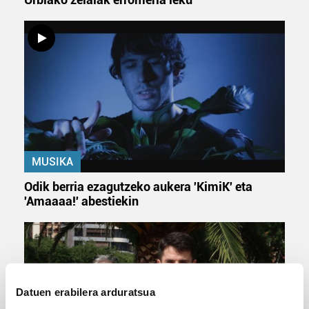
MUSIKA
Odik berria ezagutzeko aukera 'KimiK' eta
'Amaaaa!' abestiekin
Datuen erabilera arduratsua