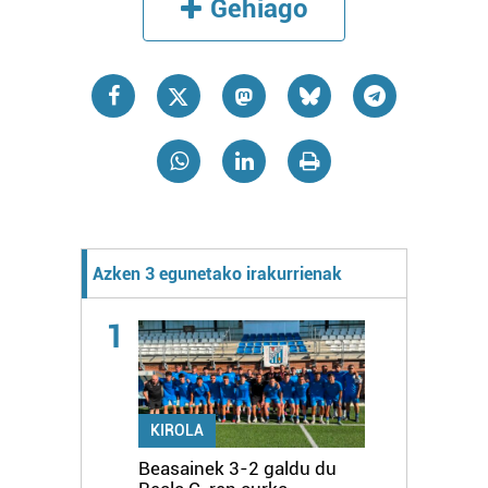
Gehiago
Azken 3 egunetako irakurrienak
1
KIROLA
Beasainek 3-2 galdu du