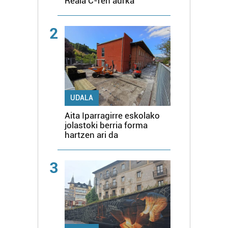
Reala C-ren aurka
2
UDALA
Aita Iparragirre eskolako
jolastoki berria forma
hartzen ari da
3