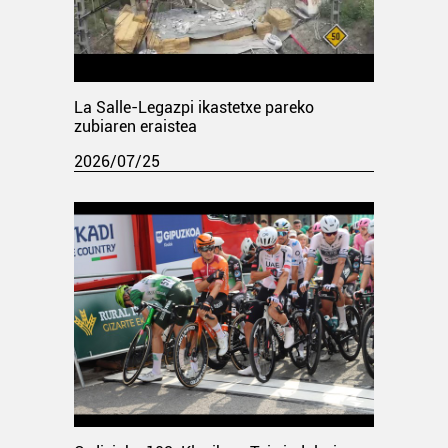
La Salle-Legazpi ikastetxe pareko
zubiaren eraistea
2026/07/25