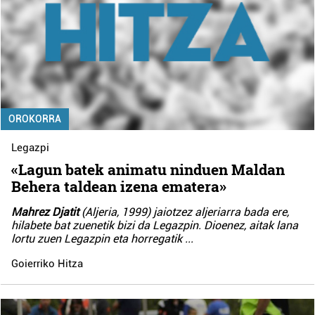
OROKORRA
Legazpi
«Lagun batek animatu ninduen Maldan
Behera taldean izena ematera»
Mahrez Djatit
(Aljeria, 1999) jaiotzez aljeriarra bada ere,
hilabete bat zuenetik bizi da Legazpin. Dioenez, aitak lana
lortu zuen Legazpin eta horregatik
...
Goierriko Hitza