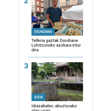
2
EKONOMIA
Telleria gaztak Donibane
Lohitzuneko azokara iritsi
dira
3
AISIA
Idiazabalen, abuzturako
plan ugari