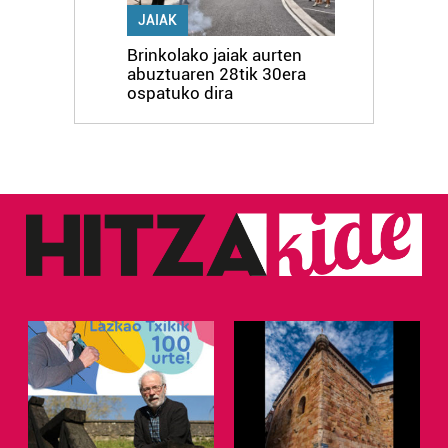
JAIAK
Brinkolako jaiak aurten
abuztuaren 28tik 30era
ospatuko dira