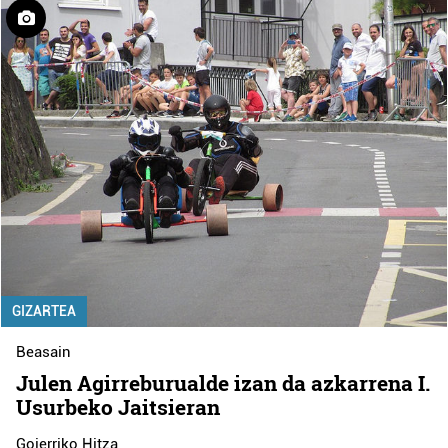
GIZARTEA
Beasain
Julen Agirreburualde izan da azkarrena I.
Usurbeko Jaitsieran
Goierriko Hitza