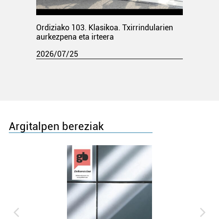
Ordiziako 103. Klasikoa. Txirrindularien
aurkezpena eta irteera
2026/07/25
Argitalpen bereziak