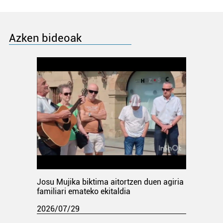
Azken bideoak
Josu Mujika biktima aitortzen duen agiria
familiari emateko ekitaldia
2026/07/29