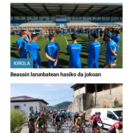
KIROLA
Beasain larunbatean hasiko da jokoan