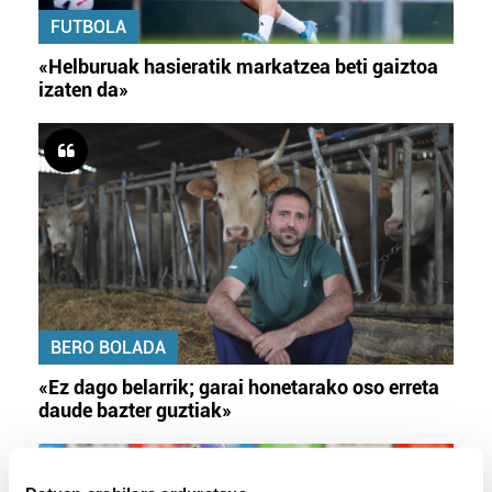
FUTBOLA
«Helburuak hasieratik markatzea beti gaiztoa
izaten da»
BERO BOLADA
«Ez dago belarrik; garai honetarako oso erreta
daude bazter guztiak»