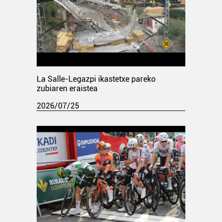
La Salle-Legazpi ikastetxe pareko
zubiaren eraistea
2026/07/25