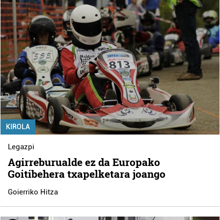
KIROLA
Legazpi
Agirreburualde ez da Europako
Goitibehera txapelketara joango
Goierriko Hitza