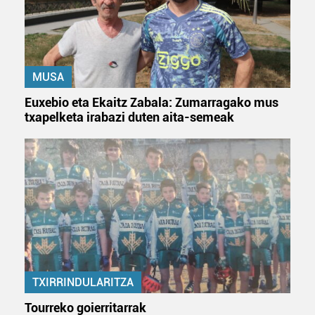
MUSA
Euxebio eta Ekaitz Zabala: Zumarragako mus
txapelketa irabazi duten aita-semeak
TXIRRINDULARITZA
Tourreko goierritarrak