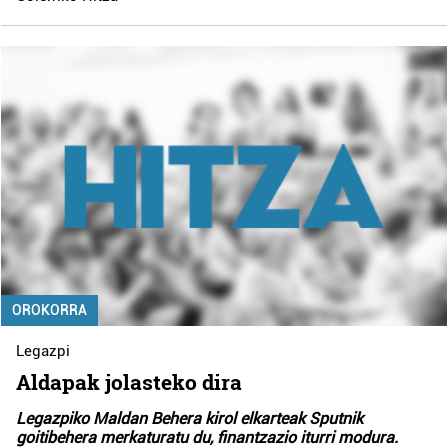
OROKORRA
Legazpi
Aldapak jolasteko dira
Legazpiko Maldan Behera kirol elkarteak Sputnik
goitibehera merkaturatu du, finantzazio iturri modura.