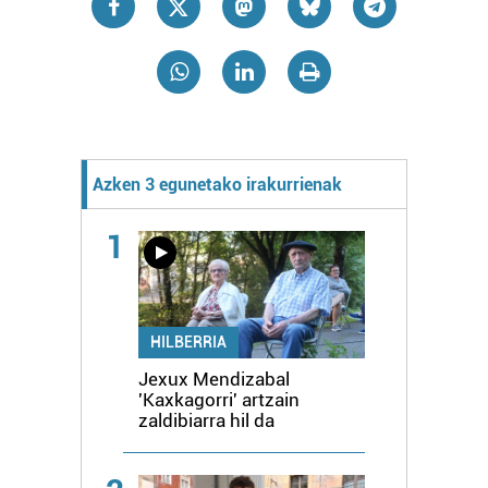
Azken 3 egunetako irakurrienak
1
HILBERRIA
Jexux Mendizabal
'Kaxkagorri' artzain
zaldibiarra hil da