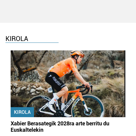
KIROLA
KIROLA
Xabier Berasategik 2028ra arte berritu du
Euskaltelekin