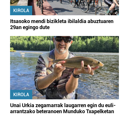
KIROLA
Itsasoko mendi bizikleta ibilaldia abuztuaren
29an egingo dute
KIROLA
Unai Urkia zegamarrak laugarren egin du euli-
arrantzako beteranoen Munduko Txapelketan