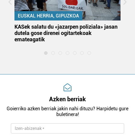
EUSKAL HERRIA, GIPUZKOA
KASek salatu du «jazarpen poliziala» jasan
Pa
dutela gose direnei ogitartekoak
da
emateagatik
«s
Azken berriak
Goierriko azken berriak jakin nahi dituzu? Harpidetu gure
buletinera!