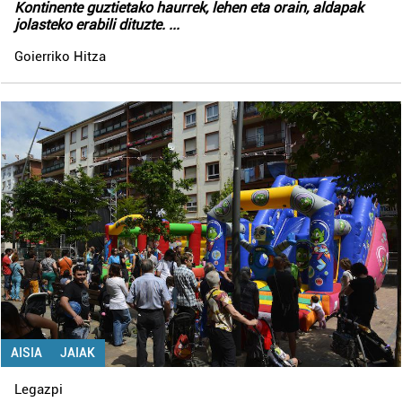
Kontinente guztietako haurrek, lehen eta orain, aldapak
jolasteko erabili dituzte.
...
Goierriko Hitza
AISIA
JAIAK
Legazpi