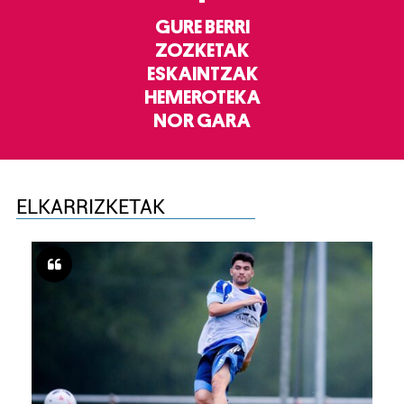
GURE BERRI
ZOZKETAK
ESKAINTZAK
HEMEROTEKA
NOR GARA
ELKARRIZKETAK