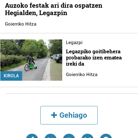
Auzoko festak ari dira ospatzen
Hegialden, Legazpin
Goierriko Hitza
Legazpi
Legazpiko goitibehera
probarako izen ematea
ireki da
Goierriko Hitza
KIROLA
Gehiago