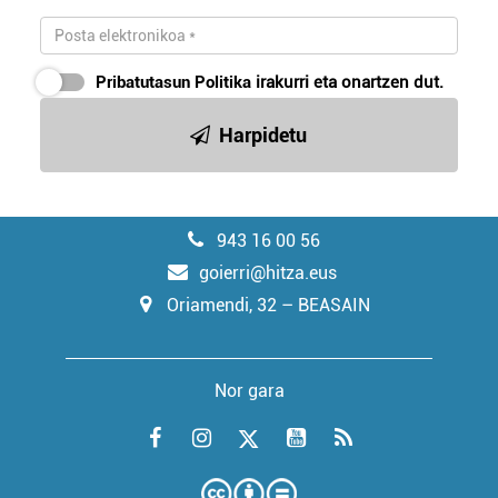
Pribatutasun Politika
irakurri eta onartzen dut.
Harpidetu
943 16 00 56
goierri@hitza.eus
Oriamendi, 32 – BEASAIN
Nor gara