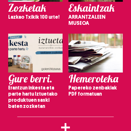
Zozketak
Eskaintzak
Lazkao Txikik 100 urte!
ARRANTZALEEN
MUSEOA
Gure berri.
Hemeroteka
Erantzun inkesta eta
Papereko zenbakiak
parte hartu Iztuetako
PDF formatuan
produktuen saski
baten zozketan
+