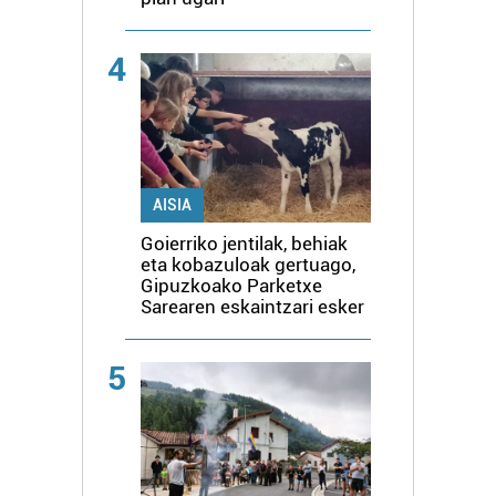
4
AISIA
Goierriko jentilak, behiak
eta kobazuloak gertuago,
Gipuzkoako Parketxe
Sarearen eskaintzari esker
5