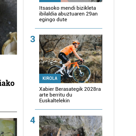
Itsasoko mendi bizikleta
ibilaldia abuztuaren 29an
egingo dute
3
a
KIROLA
ziako
Xabier Berasategik 2028ra
arte berritu du
Euskaltelekin
4