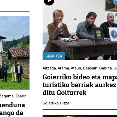
GIZARTEA
Altzaga
,
Arama
,
Ataun
,
Beasain
,
Gabiria
,
G
Goierriko bideo eta map
turistiko berriak aurkez
ditu Goiturrek
Zegama
,
Zerain
imenduna
Goierriko Hitza
zango da