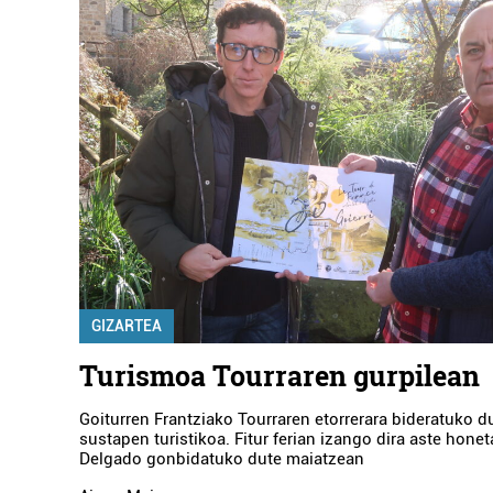
GIZARTEA
Turismoa Tourraren gurpilean
Goiturren Frantziako Tourraren etorrerara bideratuko d
sustapen turistikoa. Fitur ferian izango dira aste hone
Delgado gonbidatuko dute maiatzean