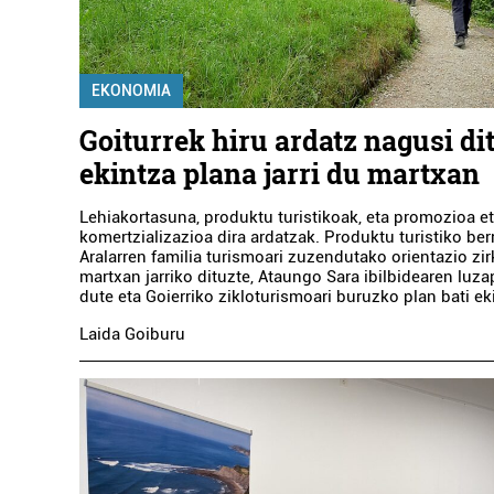
EKONOMIA
Goiturrek hiru ardatz nagusi di
ekintza plana jarri du martxan
Lehiakortasuna, produktu turistikoak, eta promozioa e
komertzializazioa dira ardatzak. Produktu turistiko ber
Aralarren familia turismoari zuzendutako orientazio zir
martxan jarriko dituzte, Ataungo Sara ibilbidearen luz
dute eta Goierriko zikloturismoari buruzko plan bati ek
Laida Goiburu