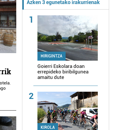
Azken 3 egunetako irakurrienak
1
HIRIGINTZA
Goierri Eskolara doan
rrik
errepideko biribilgunea
amaitu dute
otela.
ago
2
KIROLA