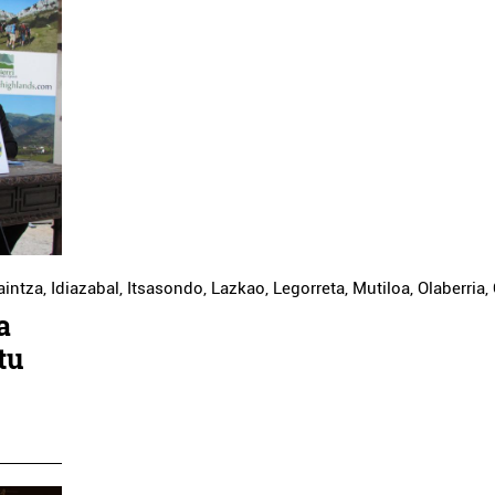
aintza
,
Idiazabal
,
Itsasondo
,
Lazkao
,
Legorreta
,
Mutiloa
,
Olaberria
,
a
tu