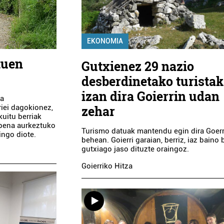
EKONOMIA
tuen
Gutxienez 29 nazio
desberdinetako turistak
izan dira Goierrin udan
ta
riei dagokionez,
zehar
kuitu berriak
apena aurkeztuko
Turismo datuak mantendu egin dira Goerr
ingo diote.
behean. Goierri garaian, berriz, iaz baino b
gutxiago jaso dituzte oraingoz.
Goierriko Hitza