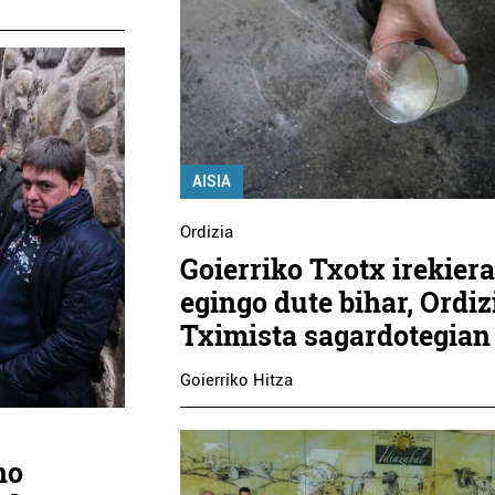
AISIA
Ordizia
Goierriko Txotx irekier
egingo dute bihar, Ordi
Tximista sagardotegian
Goierriko Hitza
no