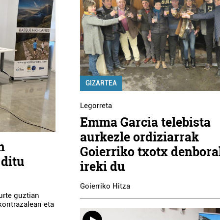
GIZARTEA
Legorreta
Emma Garcia telebista
aurkezle ordiziarrak
n
Goierriko txotx denbora
ditu
ireki du
Goierriko Hitza
urte guztian
kontrazalean eta