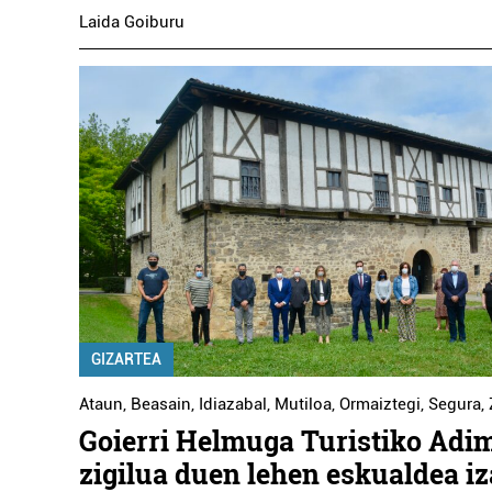
Laida Goiburu
GIZARTEA
Ataun
,
Beasain
,
Idiazabal
,
Mutiloa
,
Ormaiztegi
,
Segura
,
Goierri Helmuga Turistiko Ad
zigilua duen lehen eskualdea i