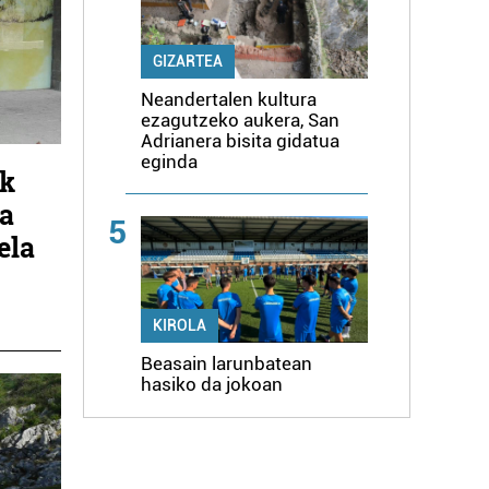
GIZARTEA
Neandertalen kultura
ezagutzeko aukera, San
Adrianera bisita gidatua
eginda
ak
ta
5
ela
KIROLA
Beasain larunbatean
hasiko da jokoan