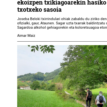
ekoizpen txikiagoarekin hasiko
txotxeko sasoia
Joseba Beloki txirrindulari ohiak zabaldu du ziriko de
ofizialki, gaur, Ataunen. Sagar uzta txarrak baldintzatu
Sagardoa alkohol gehiagorekin eta koloretsuagoa etorr
Aimar Maiz