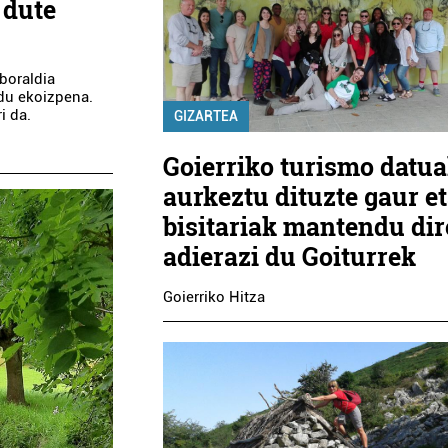
 dute
nboraldia
 du ekoizpena.
i da.
GIZARTEA
Goierriko turismo datu
aurkeztu dituzte gaur e
bisitariak mantendu dir
adierazi du Goiturrek
Goierriko Hitza