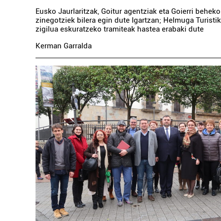
Eusko Jaurlaritzak, Goitur agentziak eta Goierri beheko
zinegotziek bilera egin dute Igartzan; Helmuga Turis
zigilua eskuratzeko tramiteak hastea erabaki dute
Kerman Garralda