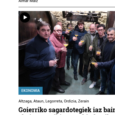
Aimar Maiz
EKONOMIA
Altzaga
,
Ataun
,
Legorreta
,
Ordizia
,
Zerain
Goierriko sagardotegiek iaz bai