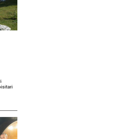
i
isitari