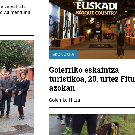
 alkateek eta
tiko Adimenduna
EKONOMIA
Goierriko eskaintza
turistikoa, 20. urtez Fit
azokan
Goierriko Hitza