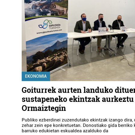
EKONOMIA
Goiturrek aurten landuko ditue
sustapeneko ekintzak aurkeztu 
Ormaiztegin
Publiko ezberdinei zuzendutako ekintzak izango dira, 
zehar zein epe konkretuetan. Donostiako gida berriko 
barruko edukietan eskualdea azalduko da