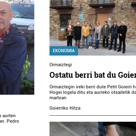
EKONOMIA
Ormaiztegi
Ostatu berri bat du Goie
Ormaiztegin ireki berri dute Petit Goierri h
Hogei logela ditu eta aurreko otsailetik d
martxan
Goierriko Hitza
u aurten
tan. Pedro