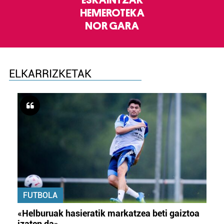
HEMEROTEKA
NOR GARA
ELKARRIZKETAK
FUTBOLA
«Helburuak hasieratik markatzea beti gaiztoa
izaten da»