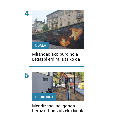
4
UDALA
Mirandaolako burdinola
Legazpi erdira jaitsiko da
5
OROKORRA
Mendizabal poligonoa
berriz urbanizatzeko lanak