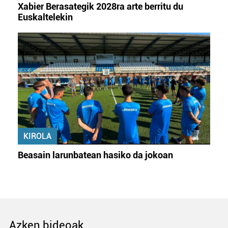
Xabier Berasategik 2028ra arte berritu du
Euskaltelekin
KIROLA
Beasain larunbatean hasiko da jokoan
Azken bideoak