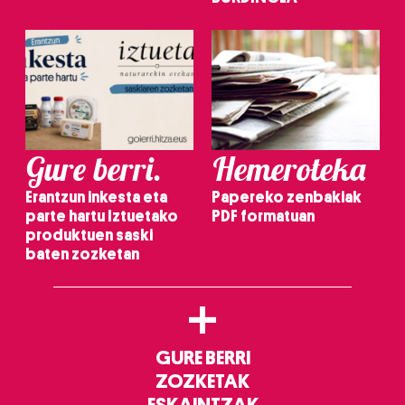
Gure berri.
Hemeroteka
Erantzun inkesta eta
Papereko zenbakiak
parte hartu Iztuetako
PDF formatuan
produktuen saski
baten zozketan
+
GURE BERRI
ZOZKETAK
ESKAINTZAK