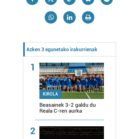
Azken 3 egunetako irakurrienak
1
KIROLA
Beasainek 3-2 galdu du
Reala C-ren aurka
2