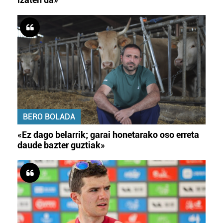
BERO BOLADA
«Ez dago belarrik; garai honetarako oso erreta
daude bazter guztiak»