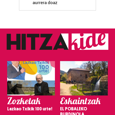
aurrera doaz
Zozketak
Eskaintzak
Lazkao Txikik 100 urte!
EL POBALEKO
BURDINOLA