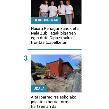
HERRI KIROLAK
Naiara Peñagarikanok eta
Naia Zubillagak bigarren
egin dute Gipuzkoako
trontza txapelketan
3
UDALA
Aita Iparragirre eskolako
jolastoki berria forma
hartzen ari da