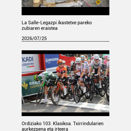
La Salle-Legazpi ikastetxe pareko
zubiaren eraistea
2026/07/25
Ordiziako 103. Klasikoa. Txirrindularien
aurkezpena eta irteera