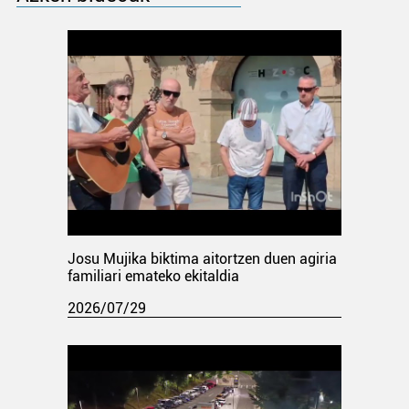
Josu Mujika biktima aitortzen duen agiria
familiari emateko ekitaldia
2026/07/29