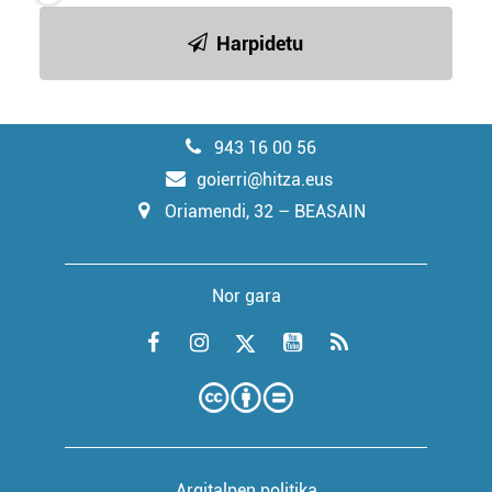
Harpidetu
943 16 00 56
goierri@hitza.eus
Oriamendi, 32 – BEASAIN
Nor gara
Argitalpen politika