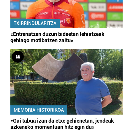
TXIRRINDULARITZA
«Entrenatzen duzun bideetan lehiatzeak
gehiago motibatzen zaitu»
MEMORIA HISTORIKOA
«Gai tabua izan da etxe gehienetan, jendeak
azkeneko momentuan hitz egin du»