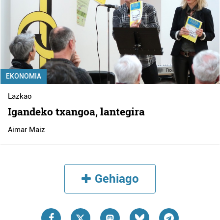
EKONOMIA
Lazkao
Igandeko txangoa, lantegira
Aimar Maiz
Gehiago