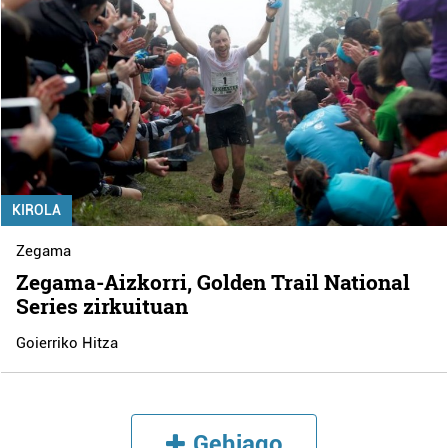
KIROLA
Zegama
Zegama-Aizkorri, Golden Trail National
Series zirkuituan
Goierriko Hitza
Gehiago