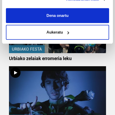
If you allow, we would also like to:
Collect information about your geographical
Dena onartu
location which can be accurate to within several
meters
Aukeratu
Identify your device by actively scanning it for
specific characteristics (fingerprinting)
Find out more about how your personal data is processed
URBIAKO FESTA
and set your preferences in the
details section
.
Urbiako zelaiak erromeria leku
Guk eta gure bazkideek zure datu pertsonalak
prozesatzen ditugu, zure IP zenbakia, besteak beste,
teknologia erabiliz, cookieak adibidez, iragarki eta eduki
pertsonalizatuak eskaintzeko, iragarkiak eta edukia
neurtzeko, jendeari buruzko informazioa biltzeko eta
produktuak garatzeko. Zure datuak nork eta zertarako
erabiltzen dituen hauta dezakezu.
Bazkide batzuek ez dizute baimenik eskatzen, eta beren