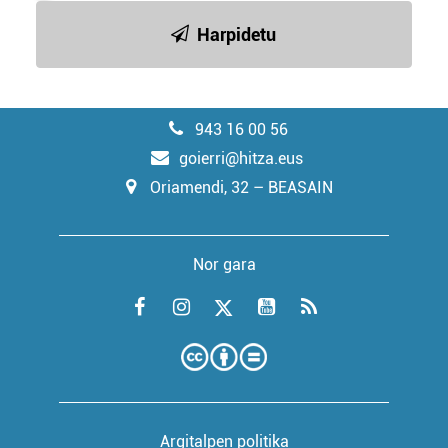
Harpidetu
943 16 00 56
goierri@hitza.eus
Oriamendi, 32 – BEASAIN
Nor gara
Argitalpen politika