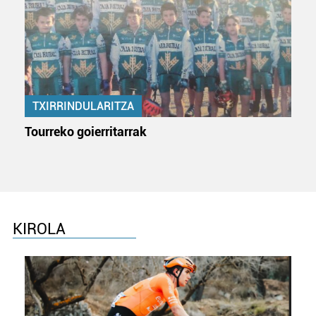
TXIRRINDULARITZA
Tourreko goierritarrak
KIROLA