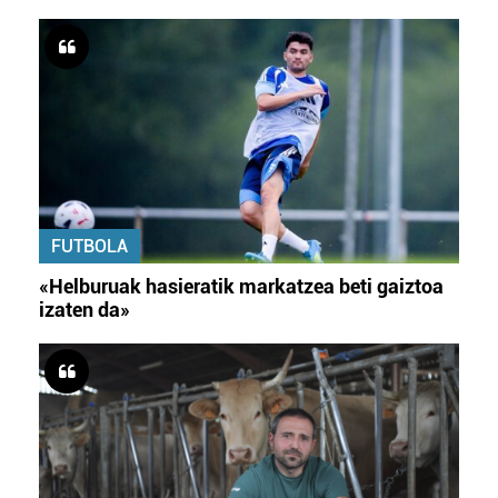
FUTBOLA
«Helburuak hasieratik markatzea beti gaiztoa
izaten da»