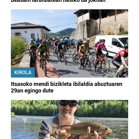
KIROLA
Itsasoko mendi bizikleta ibilaldia abuztuaren
29an egingo dute