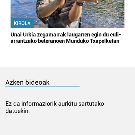
KIROLA
Unai Urkia zegamarrak laugarren egin du euli-
arrantzako beteranoen Munduko Txapelketan
Azken bideoak
Ez da informaziorik aurkitu sartutako
datuekin.