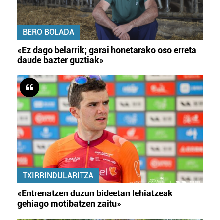
BERO BOLADA
«Ez dago belarrik; garai honetarako oso erreta
daude bazter guztiak»
TXIRRINDULARITZA
«Entrenatzen duzun bideetan lehiatzeak
gehiago motibatzen zaitu»