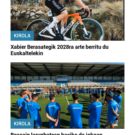
KIROLA
Xabier Berasategik 2028ra arte berritu du
Euskaltelekin
KIROLA
Beasain larunbatean hasiko da jokoan