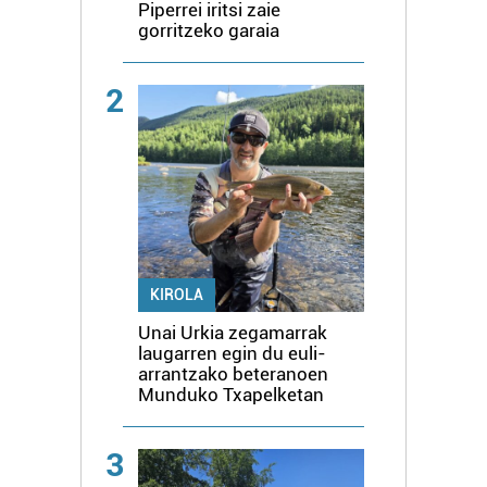
Piperrei iritsi zaie
gorritzeko garaia
2
KIROLA
Unai Urkia zegamarrak
laugarren egin du euli-
arrantzako beteranoen
Munduko Txapelketan
3