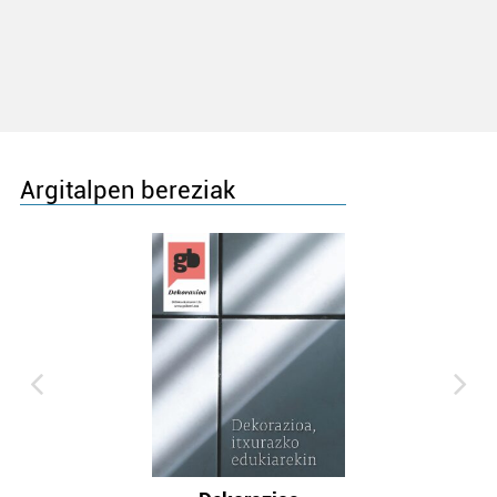
Argitalpen bereziak