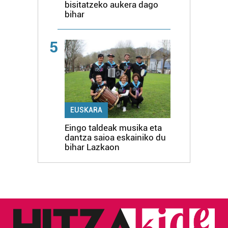
bisitatzeko aukera dago
bihar
5
EUSKARA
Eingo taldeak musika eta
dantza saioa eskainiko du
bihar Lazkaon