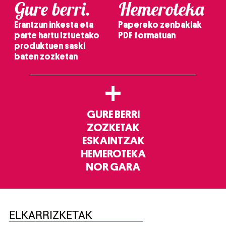
Gure berri.
Hemeroteka
Erantzun inkesta eta
Papereko zenbakiak
parte hartu Iztuetako
PDF formatuan
produktuen saski
baten zozketan
+
GURE BERRI
ZOZKETAK
ESKAINTZAK
HEMEROTEKA
NOR GARA
ELKARRIZKETAK