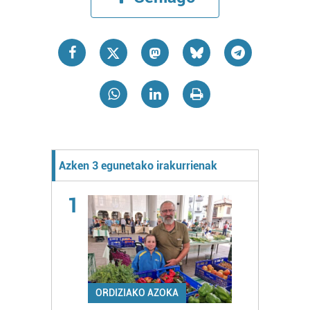
Azken 3 egunetako irakurrienak
1
ORDIZIAKO AZOKA