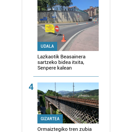
UDALA
Lazkaotik Beasainera
sartzeko bidea itxita,
Senpere kalean
4
GIZARTEA
Ormaiztegiko tren zubia