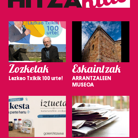
Zozketak
Eskaintzak
Lazkao Txikik 100 urte!
ARRANTZALEEN
MUSEOA