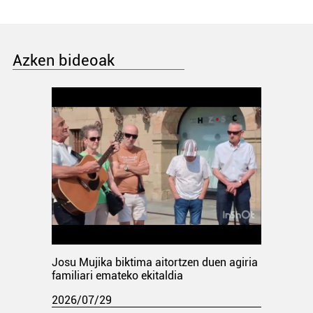
Azken bideoak
Josu Mujika biktima aitortzen duen agiria
familiari emateko ekitaldia
2026/07/29