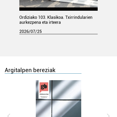
Ordiziako 103. Klasikoa. Txirrindularien
aurkezpena eta irteera
2026/07/25
Argitalpen bereziak