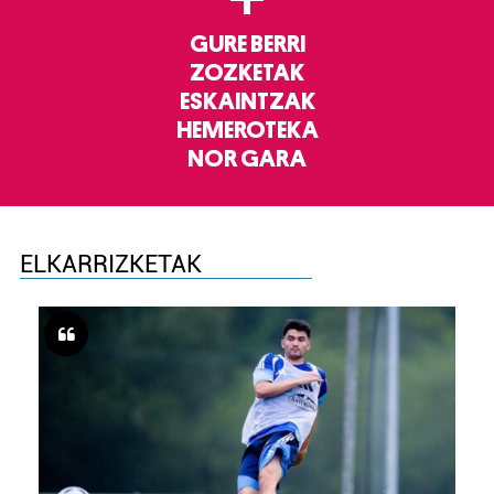
GURE BERRI
ZOZKETAK
ESKAINTZAK
HEMEROTEKA
NOR GARA
ELKARRIZKETAK