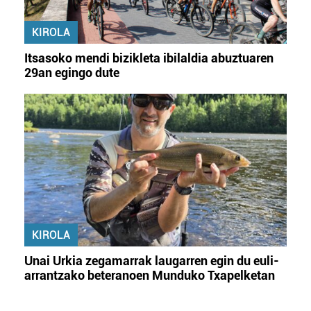
KIROLA
Itsasoko mendi bizikleta ibilaldia abuztuaren
29an egingo dute
KIROLA
Unai Urkia zegamarrak laugarren egin du euli-
arrantzako beteranoen Munduko Txapelketan