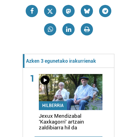
Azken 3 egunetako irakurrienak
1
HILBERRIA
Jexux Mendizabal
'Kaxkagorri' artzain
zaldibiarra hil da