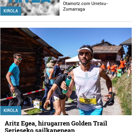
Otamotz.com Urretxu-
Zumarraga
KIROLA
KIROLA
Aritz Egea, hirugarren Golden Trail
Serieseko sailkapenean