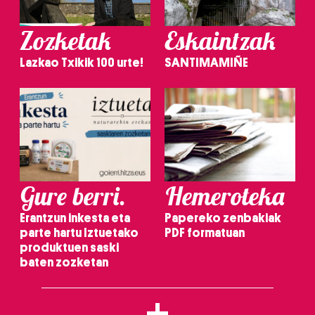
Zozketak
Eskaintzak
Lazkao Txikik 100 urte!
SANTIMAMIÑE
Gure berri.
Hemeroteka
Erantzun inkesta eta
Papereko zenbakiak
parte hartu Iztuetako
PDF formatuan
produktuen saski
baten zozketan
+