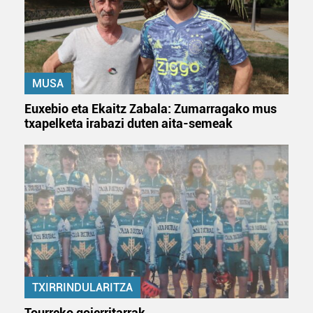
MUSA
Euxebio eta Ekaitz Zabala: Zumarragako mus
txapelketa irabazi duten aita-semeak
TXIRRINDULARITZA
Tourreko goierritarrak