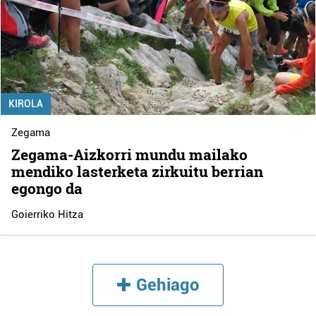
KIROLA
Zegama
Zegama-Aizkorri mundu mailako
mendiko lasterketa zirkuitu berrian
egongo da
Goierriko Hitza
Gehiago