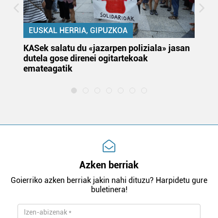
EUSKAL HERRIA, GIPUZKOA
KASek salatu du «jazarpen poliziala» jasan
Pa
dutela gose direnei ogitartekoak
da
emateagatik
«s
Azken berriak
Goierriko azken berriak jakin nahi dituzu? Harpidetu gure
buletinera!