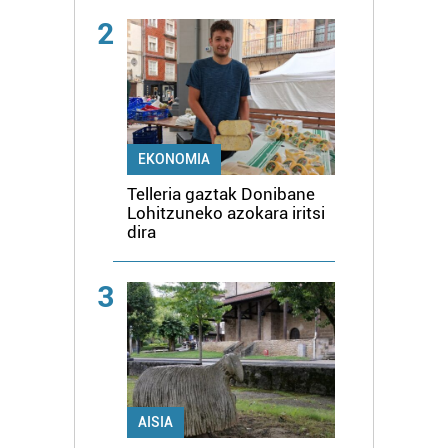
2
EKONOMIA
Telleria gaztak Donibane
Lohitzuneko azokara iritsi
dira
3
AISIA