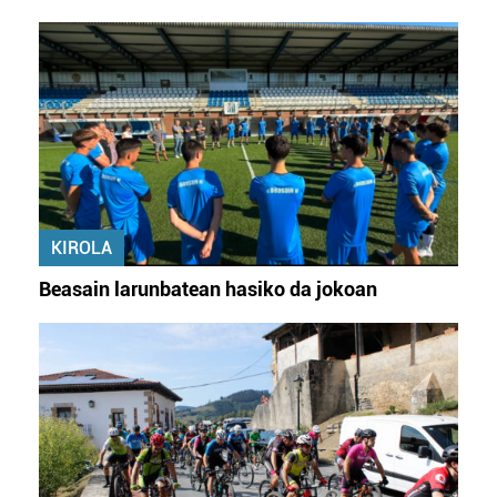
KIROLA
Beasain larunbatean hasiko da jokoan