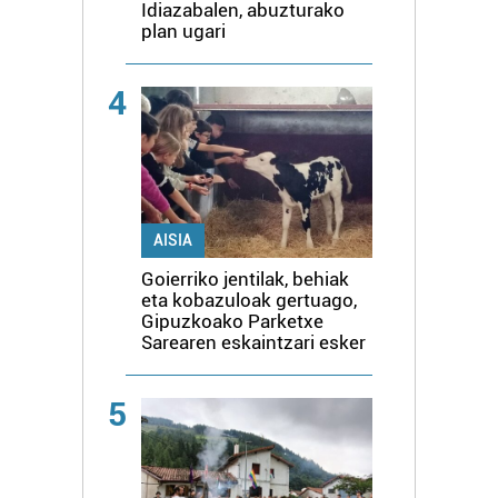
Idiazabalen, abuzturako
plan ugari
4
AISIA
Goierriko jentilak, behiak
eta kobazuloak gertuago,
Gipuzkoako Parketxe
Sarearen eskaintzari esker
5