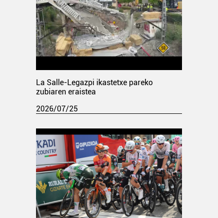
La Salle-Legazpi ikastetxe pareko
zubiaren eraistea
2026/07/25