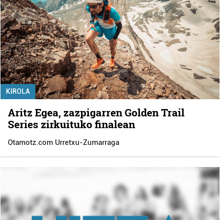
KIROLA
Aritz Egea, zazpigarren Golden Trail
Series zirkuituko finalean
Otamotz.com Urretxu-Zumarraga