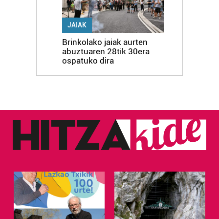
JAIAK
Brinkolako jaiak aurten
abuztuaren 28tik 30era
ospatuko dira