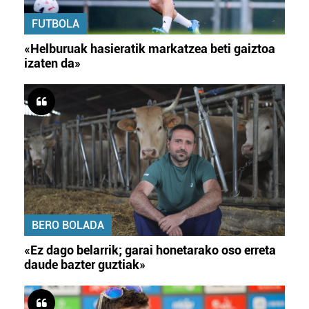
FUTBOLA
«Helburuak hasieratik markatzea beti gaiztoa
izaten da»
BERO BOLADA
«Ez dago belarrik; garai honetarako oso erreta
daude bazter guztiak»