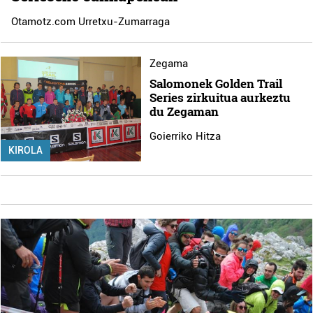
Otamotz.com Urretxu-Zumarraga
Zegama
Salomonek Golden Trail
Series zirkuitua aurkeztu
du Zegaman
Goierriko Hitza
KIROLA