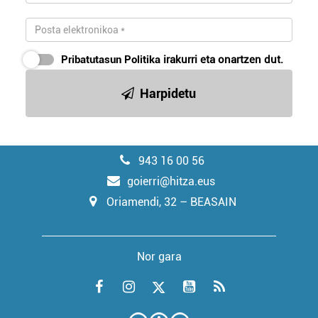
Pribatutasun Politika
irakurri eta onartzen dut.
Harpidetu
943 16 00 56
goierri@hitza.eus
Oriamendi, 32 – BEASAIN
Nor gara