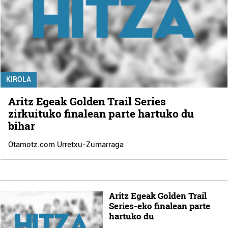
KIROLA
Aritz Egeak Golden Trail Series
zirkuituko finalean parte hartuko du
bihar
Otamotz.com Urretxu-Zumarraga
Aritz Egeak Golden Trail
Series-eko finalean parte
hartuko du