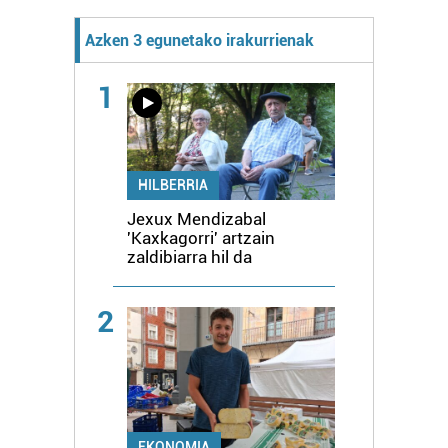
Azken 3 egunetako irakurrienak
1
HILBERRIA
Jexux Mendizabal
'Kaxkagorri' artzain
zaldibiarra hil da
2
EKONOMIA