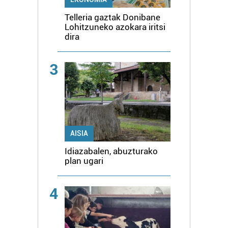
Telleria gaztak Donibane
Lohitzuneko azokara iritsi
dira
3
AISIA
Idiazabalen, abuzturako
plan ugari
4