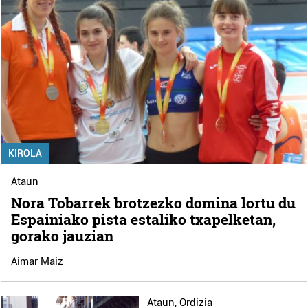
KIROLA
Ataun
Nora Tobarrek brotzezko domina lortu du
Espainiako pista estaliko txapelketan,
gorako jauzian
Aimar Maiz
Ataun
,
Ordizia