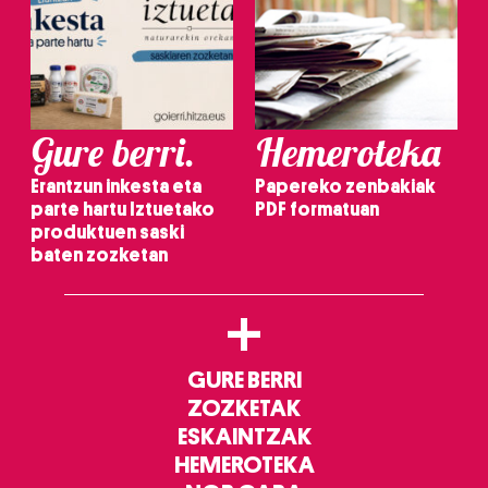
Gure berri.
Hemeroteka
Erantzun inkesta eta
Papereko zenbakiak
parte hartu Iztuetako
PDF formatuan
produktuen saski
baten zozketan
+
GURE BERRI
ZOZKETAK
ESKAINTZAK
HEMEROTEKA