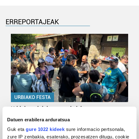
ERREPORTAJEAK
URBIAKO FESTA
Urbiako zelaiak erromeria leku
Datuen erabilera arduratsua
Guk eta
gure 1022 kideek
sure informacio pertsonala,
zure IP zenbakia, esaterako, prozesatzen ditugu, cookie