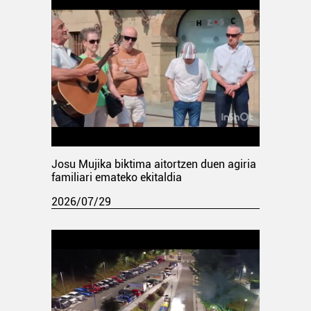
Josu Mujika biktima aitortzen duen agiria
familiari emateko ekitaldia
2026/07/29