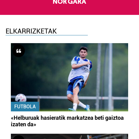
NOR GARA
ELKARRIZKETAK
FUTBOLA
«Helburuak hasieratik markatzea beti gaiztoa
izaten da»