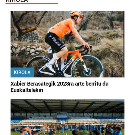
Webgune honek cookie propioak eta hirugarrenen cookie-
fitxategiak erabiltzen ditu. Zure esperientzia eta
zerbitzuak hobetzeko asmoz, cookie teknologiaz
baliatzen gara. Ohar hau onartuz gero, teknologia hori
erabiltzeko baimen esplizitua ematen diguzu.
Gehiago
irakurri
KIROLA
Xabier Berasategik 2028ra arte berritu du
Euskaltelekin