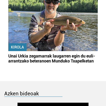
KIROLA
Unai Urkia zegamarrak laugarren egin du euli-
arrantzako beteranoen Munduko Txapelketan
Azken bideoak