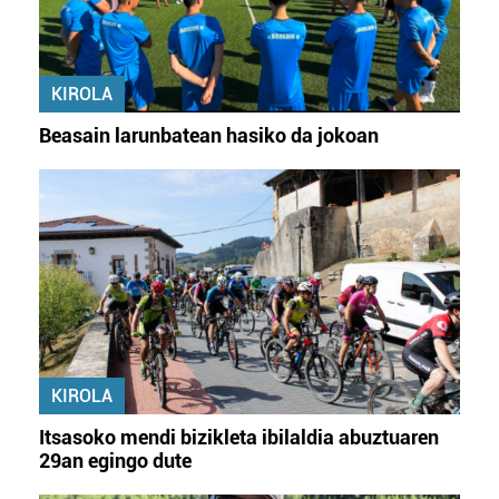
KIROLA
Beasain larunbatean hasiko da jokoan
KIROLA
Itsasoko mendi bizikleta ibilaldia abuztuaren
29an egingo dute