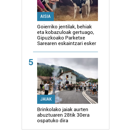
AISIA
Goierriko jentilak, behiak
eta kobazuloak gertuago,
Gipuzkoako Parketxe
Sarearen eskaintzari esker
5
JAIAK
Brinkolako jaiak aurten
abuztuaren 28tik 30era
ospatuko dira