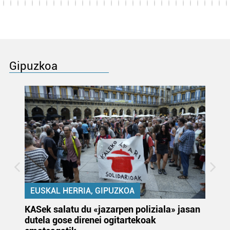
Gipuzkoa
EUSKAL HERRIA, GIPUZKOA
KASek salatu du «jazarpen poliziala» jasan
Pa
dutela gose direnei ogitartekoak
da