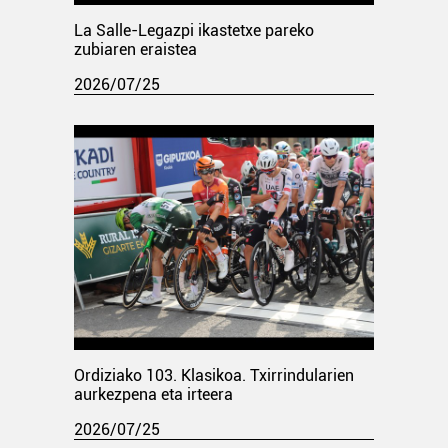
La Salle-Legazpi ikastetxe pareko
zubiaren eraistea
2026/07/25
Ordiziako 103. Klasikoa. Txirrindularien
aurkezpena eta irteera
2026/07/25