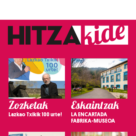
Zozketak
Eskaintzak
Lazkao Txikik 100 urte!
LA ENCARTADA
FABRIKA-MUSEOA