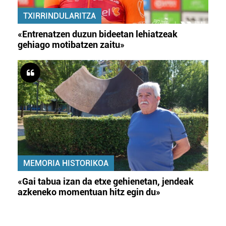
TXIRRINDULARITZA
«Entrenatzen duzun bideetan lehiatzeak
gehiago motibatzen zaitu»
MEMORIA HISTORIKOA
«Gai tabua izan da etxe gehienetan, jendeak
azkeneko momentuan hitz egin du»