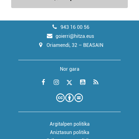
943 16 00 56
goierri@hitza.eus
Oriamendi, 32 – BEASAIN
Nor gara
Argitalpen politika
Aniztasun politika