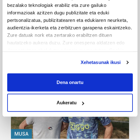
bezalako teknologiak erabiliz eta zure gailuko
informazioak azitzen dugu publizitate eta eduki
pertsonalizatua, publizitatearen eta edukiaren neurketa,
audientzia-ikerketa eta zerbitzuen garapena eskaintzeko.
Zure datuak nork eta zertarako erabiltzen dituen
MUSIKA
hautatzeko aukera duzu. Zure onespena aldatzen edo
deuseztatzen ahal duzu edozein momentutan, Cookie
Odik berria ezagutzeko aukera 'KimiK' eta
deklaraziotik edo Privacy triggerean klikatuz.
'Amaaaa!' abestiekin
Xehetasunak ikusi
If you allow, we would also like to:
Collect information about your geographical
Dena onartu
location which can be accurate to within several
meters
Aukeratu
Identify your device by actively scanning it for
specific characteristics (fingerprinting)
Find out more about how your personal data is processed
and set your preferences in the
details section
.
MUSA