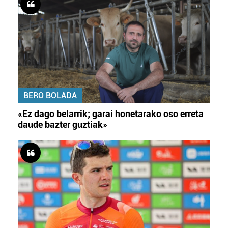
BERO BOLADA
«Ez dago belarrik; garai honetarako oso erreta
daude bazter guztiak»