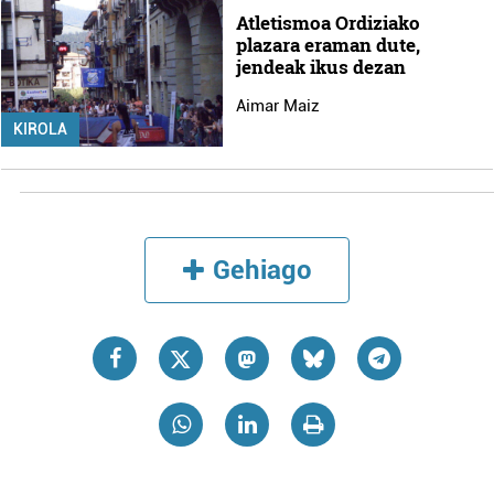
Atletismoa Ordiziako
plazara eraman dute,
jendeak ikus dezan
Aimar Maiz
KIROLA
Gehiago