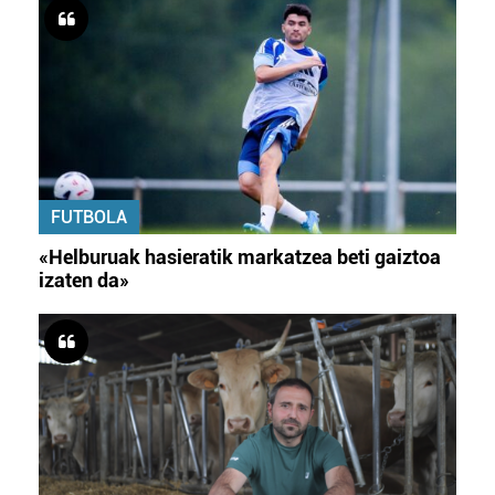
FUTBOLA
«Helburuak hasieratik markatzea beti gaiztoa
izaten da»