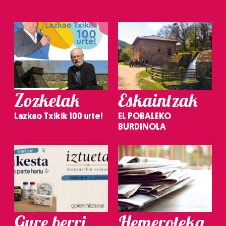
Zozketak
Eskaintzak
Lazkao Txikik 100 urte!
EL POBALEKO
BURDINOLA
Gure berri.
Hemeroteka