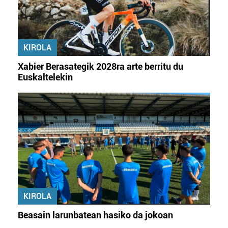
Webgune honek cookie propioak eta hirugarrenen cookie-
fitxategiak erabiltzen ditu. Zure esperientzia eta
zerbitzuak hobetzeko asmoz, cookie teknologiaz
KIROLA
baliatzen gara. Ohar hau onartuz gero, teknologia hori
erabiltzeko baimen esplizitua ematen diguzu.
Gehiago
Xabier Berasategik 2028ra arte berritu du
irakurri
Euskaltelekin
KIROLA
Beasain larunbatean hasiko da jokoan