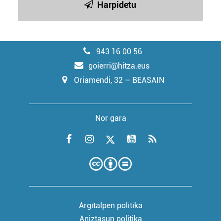
Harpidetu
943 16 00 56
goierri@hitza.eus
Oriamendi, 32 – BEASAIN
Nor gara
Argitalpen politika
Aniztasun politika