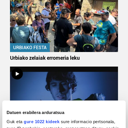
URBIAKO FESTA
Urbiako zelaiak erromeria leku
Datuen erabilera arduratsua
Guk eta
gure 1022 kideek
sure informacio pertsonala,
MUSIKA