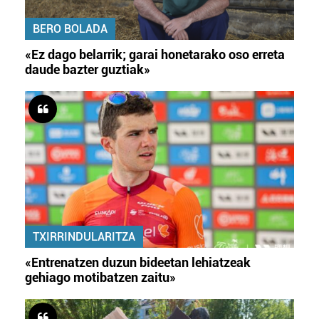
BERO BOLADA
«Ez dago belarrik; garai honetarako oso erreta
daude bazter guztiak»
TXIRRINDULARITZA
«Entrenatzen duzun bideetan lehiatzeak
gehiago motibatzen zaitu»