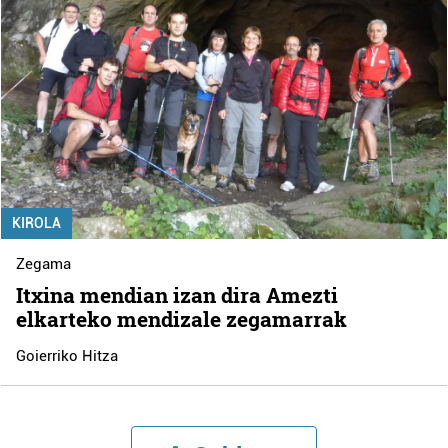
KIROLA
Zegama
Itxina mendian izan dira Amezti
elkarteko mendizale zegamarrak
Goierriko Hitza