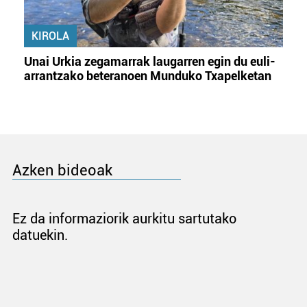
KIROLA
Unai Urkia zegamarrak laugarren egin du euli-
arrantzako beteranoen Munduko Txapelketan
Azken bideoak
Ez da informaziorik aurkitu sartutako
datuekin.