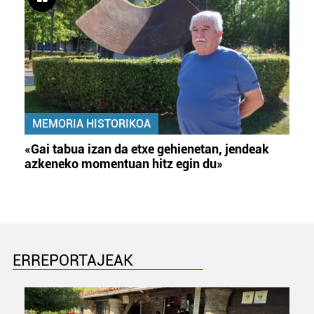
MEMORIA HISTORIKOA
«Gai tabua izan da etxe gehienetan, jendeak
azkeneko momentuan hitz egin du»
ERREPORTAJEAK