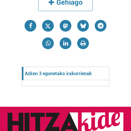
Gehiago
Azken 3 egunetako irakurrienak