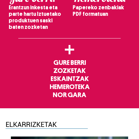
Erantzun inkesta eta
Papereko zenbakiak
parte hartu Iztuetako
PDF formatuan
produktuen saski
baten zozketan
+
GURE BERRI
ZOZKETAK
ESKAINTZAK
HEMEROTEKA
NOR GARA
ELKARRIZKETAK