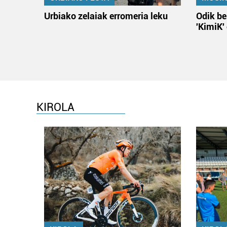
Urbiako zelaiak erromeria leku
Odik be
'KimiK'
KIROLA