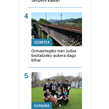
Senpere kalean
4
GIZARTEA
Ormaiztegiko tren zubia
bisitatzeko aukera dago
bihar
5
EUSKARA