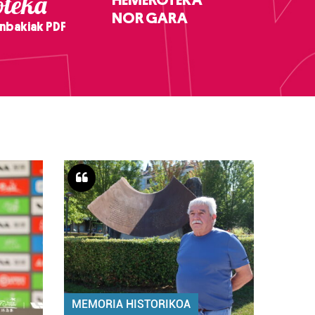
teka
NOR GARA
nbakiak PDF
MEMORIA HISTORIKOA