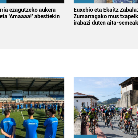
rria ezagutzeko aukera
Euxebio eta Ekaitz Zabala
 eta 'Amaaaa!' abestiekin
Zumarragako mus txapelk
irabazi duten aita-semea