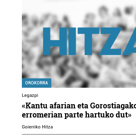
OROKORRA
Legazpi
«Kantu afarian eta Gorostiagak
erromerian parte hartuko dut»
Goierriko Hitza