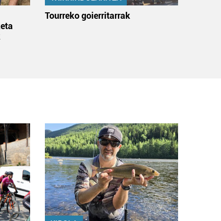
:
Tourreko goierritarrak
eta
k