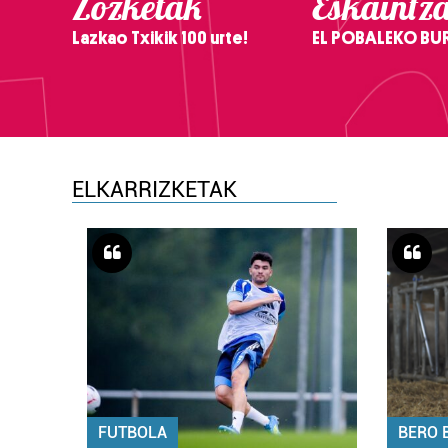
Zozketak
Eskaintz
Lazkao Txikik 100 urte!
EL POBALEKO BU
ELKARRIZKETAK
FUTBOLA
BERO 