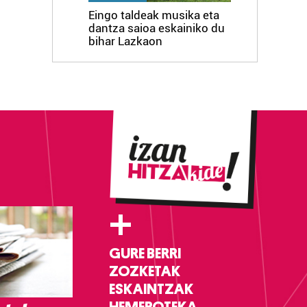
Eingo taldeak musika eta
dantza saioa eskainiko du
bihar Lazkaon
+
GURE BERRI
ZOZKETAK
ESKAINTZAK
HEMEROTEKA