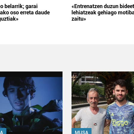
o belarrik; garai
«Entrenatzen duzun bidee
ako oso erreta daude
lehiatzeak gehiago motib
guztiak»
zaitu»
A
MUSA