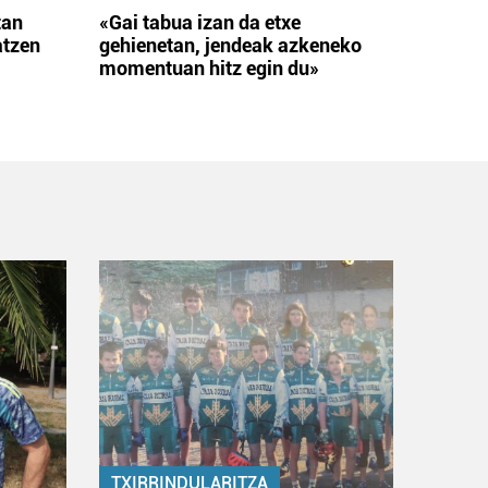
tan
«Gai tabua izan da etxe
atzen
gehienetan, jendeak azkeneko
momentuan hitz egin du»
TXIRRINDULARITZA