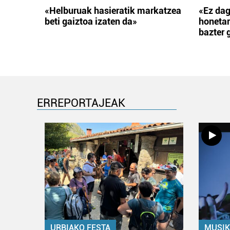
«Helburuak hasieratik markatzea
«Ez dag
beti gaiztoa izaten da»
honetar
bazter 
ERREPORTAJEAK
URBIAKO FESTA
MUSIK