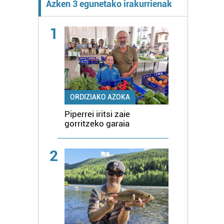
Azken 3 egunetako irakurrienak
1
ORDIZIAKO AZOKA
Piperrei iritsi zaie
gorritzeko garaia
2