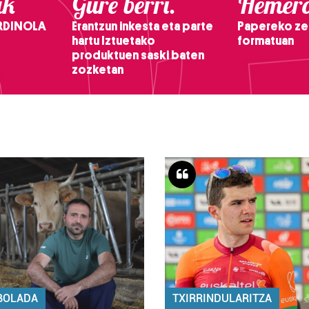
ak
Gure berri.
Hemero
RDINOLA
Erantzun inkesta eta parte
Papereko ze
hartu Iztuetako
formatuan
produktuen saski baten
zozketan
BOLADA
TXIRRINDULARITZA