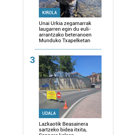
KIROLA
Unai Urkia zegamarrak
laugarren egin du euli-
arrantzako beteranoen
Munduko Txapelketan
3
UDALA
Lazkaotik Beasainera
sartzeko bidea itxita,