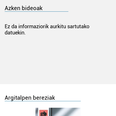
Azken bideoak
Ez da informaziorik aurkitu sartutako
datuekin.
Argitalpen bereziak