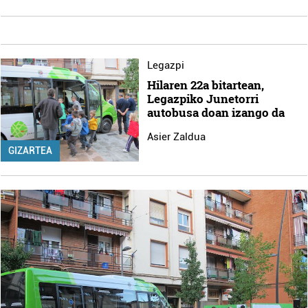
Legazpi
Hilaren 22a bitartean,
Legazpiko Junetorri
autobusa doan izango da
Asier Zaldua
GIZARTEA