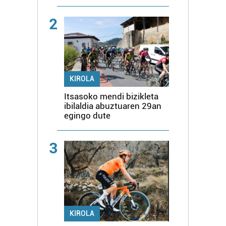
2
KIROLA
Itsasoko mendi bizikleta
ibilaldia abuztuaren 29an
egingo dute
3
KIROLA