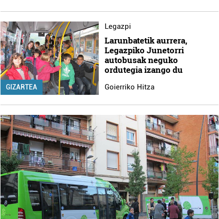
Legazpi
Larunbatetik aurrera,
Legazpiko Junetorri
autobusak neguko
ordutegia izango du
Goierriko Hitza
GIZARTEA