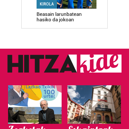
KIROLA
Beasain larunbatean
hasiko da jokoan