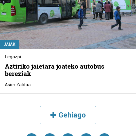
JAIAK
Legazpi
Aztiriko jaietara joateko autobus
bereziak
Asier Zaldua
Gehiago