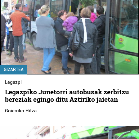
GIZARTEA
Legazpi
Legazpiko Junetorri autobusak zerbitzu
bereziak egingo ditu Aztiriko jaietan
Goierriko Hitza