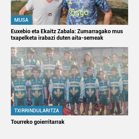
MUSA
Euxebio eta Ekaitz Zabala: Zumarragako mus
txapelketa irabazi duten aita-semeak
TXIRRINDULARITZA
Tourreko goierritarrak