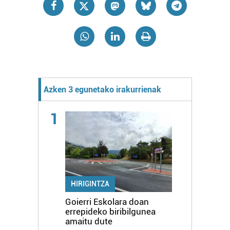
Azken 3 egunetako irakurrienak
1
HIRIGINTZA
Goierri Eskolara doan
errepideko biribilgunea
amaitu dute