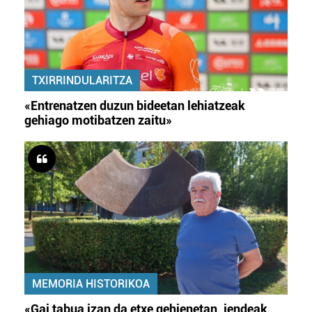
erabiltzeko baimen esplizitua ematen diguzu.
Gehiago
irakurri
TXIRRINDULARITZA
«Entrenatzen duzun bideetan lehiatzeak
gehiago motibatzen zaitu»
MEMORIA HISTORIKOA
«Gai tabua izan da etxe gehienetan, jendeak