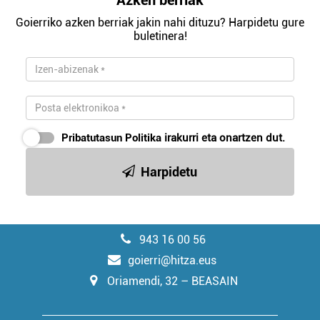
Goierriko azken berriak jakin nahi dituzu? Harpidetu gure
buletinera!
Pribatutasun Politika
irakurri eta onartzen dut.
Harpidetu
943 16 00 56
goierri@hitza.eus
Oriamendi, 32 – BEASAIN