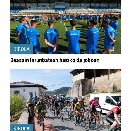
KIROLA
Beasain larunbatean hasiko da jokoan
KIROLA