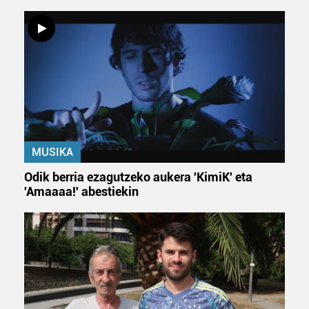
MUSIKA
Odik berria ezagutzeko aukera 'KimiK' eta
'Amaaaa!' abestiekin