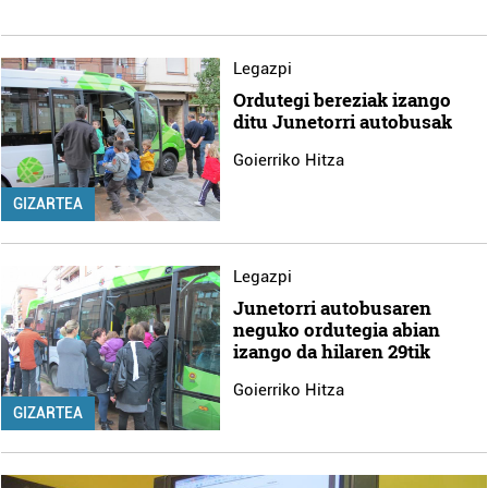
Legazpi
Ordutegi bereziak izango
ditu Junetorri autobusak
Goierriko Hitza
GIZARTEA
Legazpi
Junetorri autobusaren
neguko ordutegia abian
izango da hilaren 29tik
Goierriko Hitza
GIZARTEA