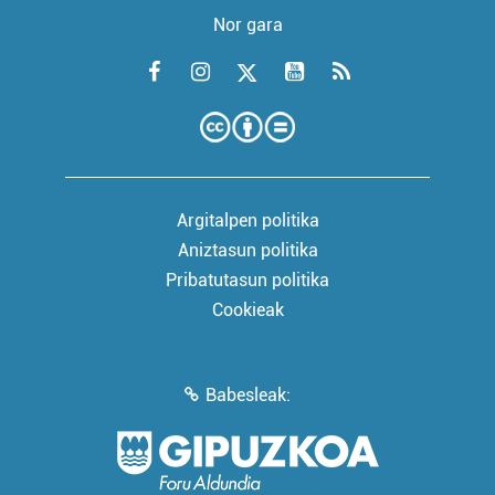
Nor gara
Argitalpen politika
Aniztasun politika
Pribatutasun politika
Cookieak
Babesleak: