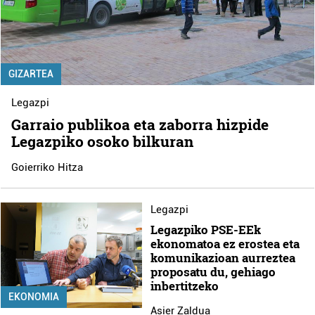
GIZARTEA
Legazpi
Garraio publikoa eta zaborra hizpide
Legazpiko osoko bilkuran
Goierriko Hitza
Legazpi
Legazpiko PSE-EEk
ekonomatoa ez erostea eta
komunikazioan aurreztea
proposatu du, gehiago
inbertitzeko
EKONOMIA
Asier Zaldua