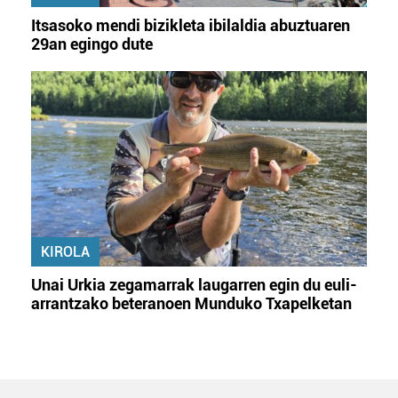
Itsasoko mendi bizikleta ibilaldia abuztuaren
29an egingo dute
KIROLA
Unai Urkia zegamarrak laugarren egin du euli-
arrantzako beteranoen Munduko Txapelketan