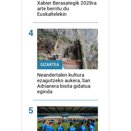
Xabier Berasategik 2028ra
arte berritu du
Euskaltelekin
4
GIZARTEA
Neandertalen kultura
ezagutzeko aukera, San
Adrianera bisita gidatua
eginda
5