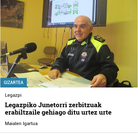
GIZARTEA
Legazpi
Legazpiko Junetorri zerbitzuak
erabiltzaile gehiago ditu urtez urte
Maialen Igartua