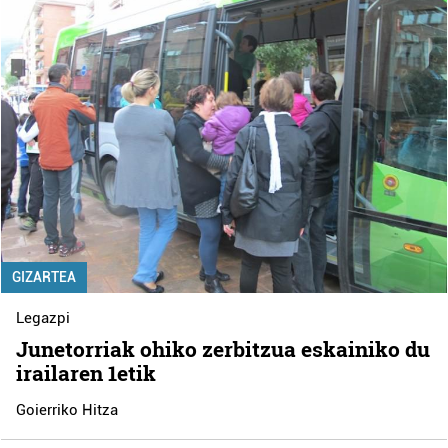
GIZARTEA
Legazpi
Junetorriak ohiko zerbitzua eskainiko du
irailaren 1etik
Goierriko Hitza