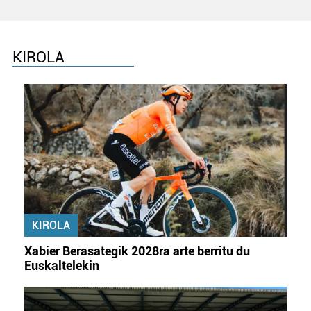
KIROLA
KIROLA
Xabier Berasategik 2028ra arte berritu du
Euskaltelekin