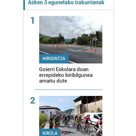
Azken 3 egunetako irakurrienak
1
HIRIGINTZA
Goierri Eskolara doan
errepideko biribilgunea
amaitu dute
2
KIROLA