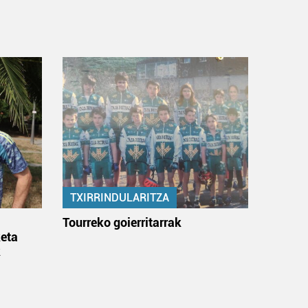
TXIRRINDULARITZA
:
Tourreko goierritarrak
eta
k