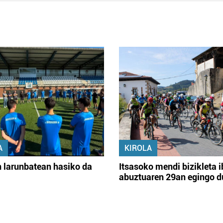
A
KIROLA
 larunbatean hasiko da
Itsasoko mendi bizikleta i
abuztuaren 29an egingo d