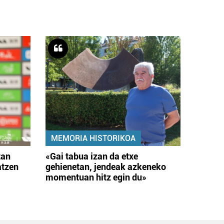
MEMORIA HISTORIKOA
tan
«Gai tabua izan da etxe
atzen
gehienetan, jendeak azkeneko
momentuan hitz egin du»