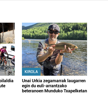
KIROLA
bilaldia
Unai Urkia zegamarrak laugarren
ute
egin du euli-arrantzako
beteranoen Munduko Txapelketan