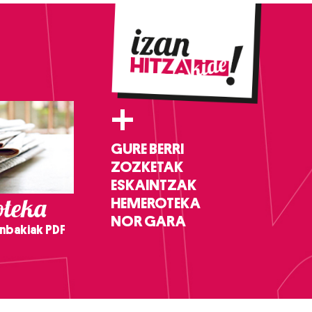
+
GURE BERRI
ZOZKETAK
ESKAINTZAK
teka
HEMEROTEKA
NOR GARA
nbakiak PDF