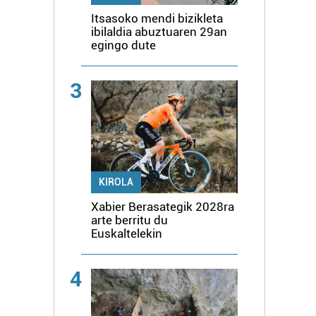
Itsasoko mendi bizikleta
ibilaldia abuztuaren 29an
egingo dute
3
KIROLA
Xabier Berasategik 2028ra
arte berritu du
Euskaltelekin
4