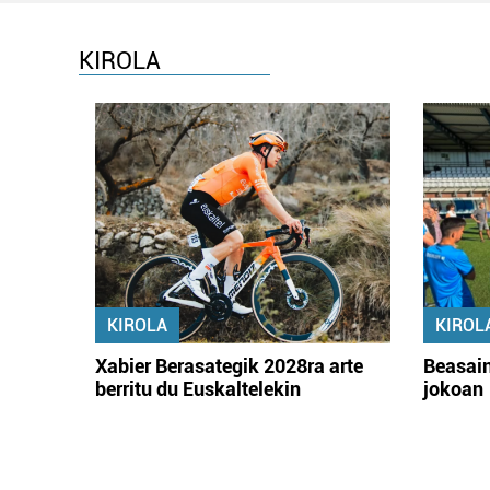
KIROLA
KIROLA
KIROL
Xabier Berasategik 2028ra arte
Beasain
berritu du Euskaltelekin
jokoan