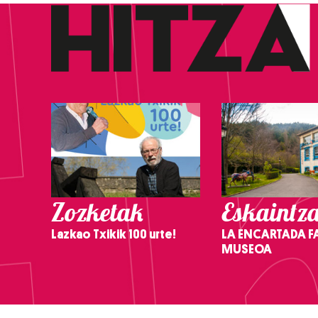
Zozketak
Eskaintz
Lazkao Txikik 100 urte!
LA ENCARTADA F
MUSEOA