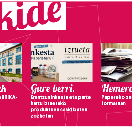
ak
Gure berri.
Hemero
ABRIKA-
Erantzun inkesta eta parte
Papereko ze
hartu Iztuetako
formatuan
produktuen saski baten
zozketan