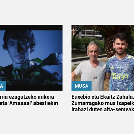
A
MUSA
rria ezagutzeko aukera
Euxebio eta Ekaitz Zabala
 eta 'Amaaaa!' abestiekin
Zumarragako mus txapelk
irabazi duten aita-semea