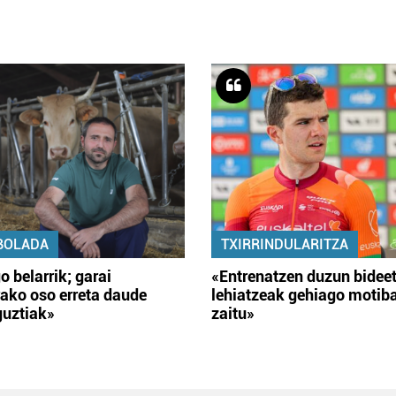
BOLADA
TXIRRINDULARITZA
o belarrik; garai
«Entrenatzen duzun bidee
ako oso erreta daude
lehiatzeak gehiago motib
guztiak»
zaitu»