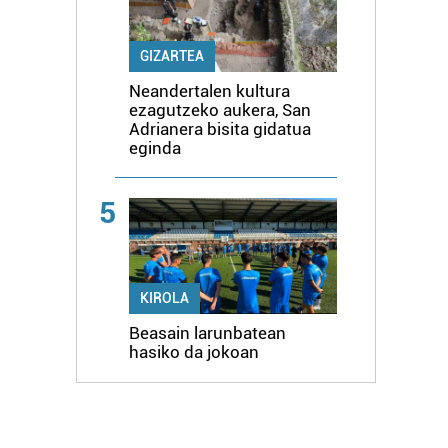
GIZARTEA
Neandertalen kultura
ezagutzeko aukera, San
Adrianera bisita gidatua
eginda
5
KIROLA
Beasain larunbatean
hasiko da jokoan