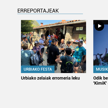
ERREPORTAJEAK
URBIAKO FESTA
MUSIK
Urbiako zelaiak erromeria leku
Odik be
'KimiK'