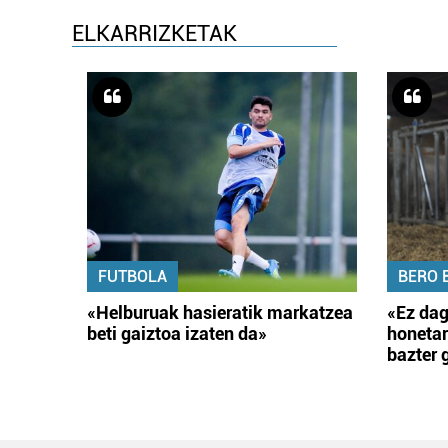
ELKARRIZKETAK
FUTBOLA
BERO 
«Helburuak hasieratik markatzea
«Ez dag
beti gaiztoa izaten da»
honetar
bazter 