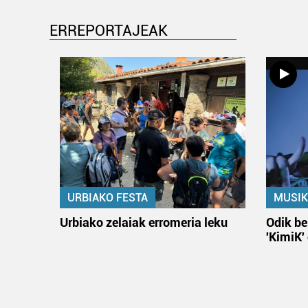
ERREPORTAJEAK
URBIAKO FESTA
MUSIK
Urbiako zelaiak erromeria leku
Odik be
'KimiK'