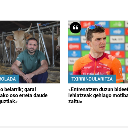
BOLADA
TXIRRINDULARITZA
o belarrik; garai
«Entrenatzen duzun bidee
ako oso erreta daude
lehiatzeak gehiago motib
guztiak»
zaitu»