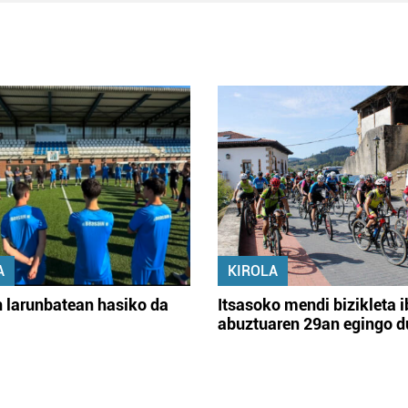
A
KIROLA
 larunbatean hasiko da
Itsasoko mendi bizikleta i
abuztuaren 29an egingo d