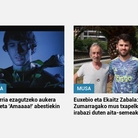
A
MUSA
rria ezagutzeko aukera
Euxebio eta Ekaitz Zabala
 eta 'Amaaaa!' abestiekin
Zumarragako mus txapelk
irabazi duten aita-semea