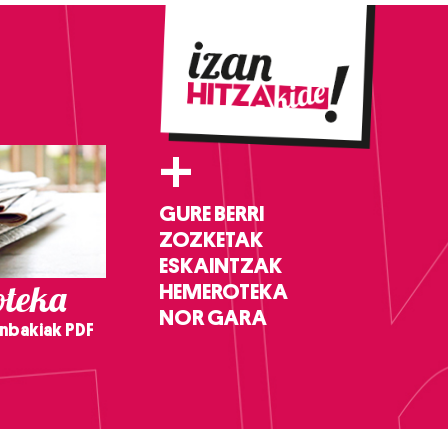
+
GURE BERRI
ZOZKETAK
ESKAINTZAK
teka
HEMEROTEKA
NOR GARA
nbakiak PDF