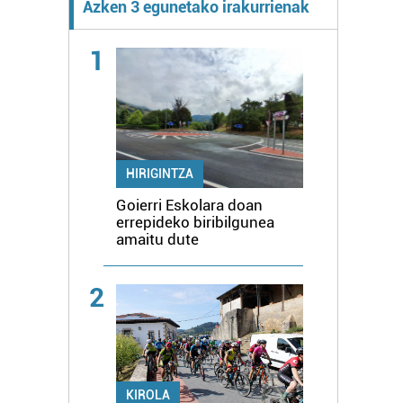
Azken 3 egunetako irakurrienak
1
HIRIGINTZA
Goierri Eskolara doan
errepideko biribilgunea
amaitu dute
2
KIROLA