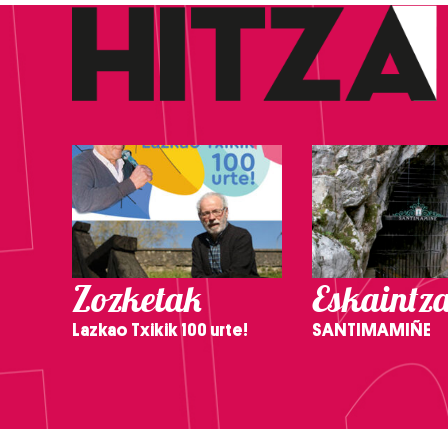
Zozketak
Eskaintz
Lazkao Txikik 100 urte!
SANTIMAMIÑE