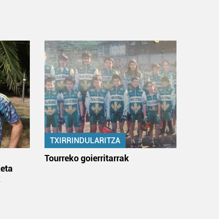
TXIRRINDULARITZA
:
Tourreko goierritarrak
eta
k