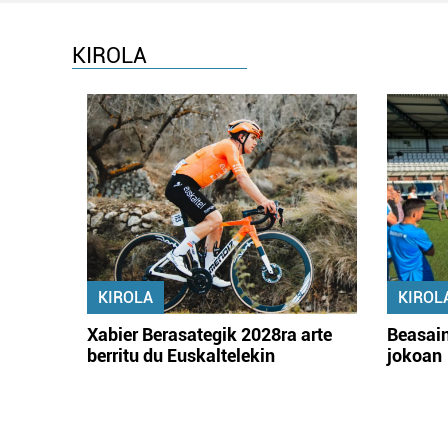
KIROLA
KIROLA
KIROL
Xabier Berasategik 2028ra arte
Beasain
berritu du Euskaltelekin
jokoan