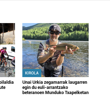
KIROLA
bilaldia
Unai Urkia zegamarrak laugarren
ute
egin du euli-arrantzako
beteranoen Munduko Txapelketan