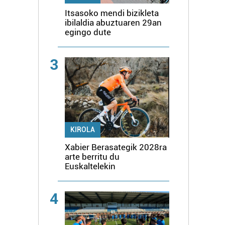
Itsasoko mendi bizikleta
ibilaldia abuztuaren 29an
egingo dute
3
KIROLA
Xabier Berasategik 2028ra
arte berritu du
Euskaltelekin
4