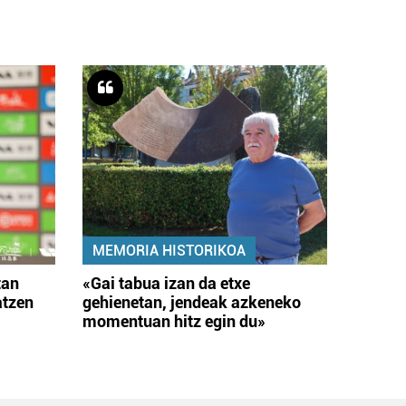
MEMORIA HISTORIKOA
tan
«Gai tabua izan da etxe
atzen
gehienetan, jendeak azkeneko
momentuan hitz egin du»