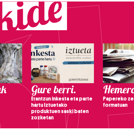
ak
Gure berri.
Hemero
Erantzun inkesta eta parte
Papereko ze
hartu Iztuetako
formatuan
produktuen saski baten
zozketan