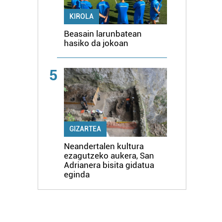
KIROLA
Beasain larunbatean
hasiko da jokoan
5
GIZARTEA
Neandertalen kultura
ezagutzeko aukera, San
Adrianera bisita gidatua
eginda