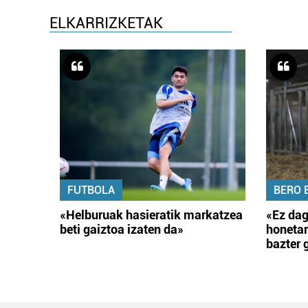
ELKARRIZKETAK
FUTBOLA
BERO 
«Helburuak hasieratik markatzea
«Ez dag
beti gaiztoa izaten da»
honetar
bazter 