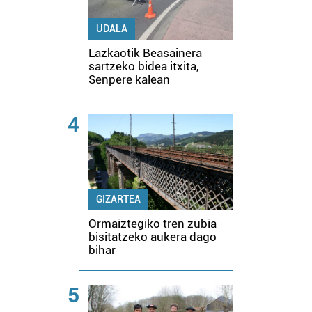
UDALA
Lazkaotik Beasainera
sartzeko bidea itxita,
Senpere kalean
4
GIZARTEA
Ormaiztegiko tren zubia
bisitatzeko aukera dago
bihar
5