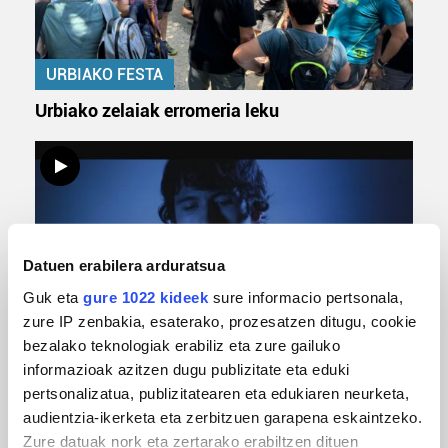
URBIAKO FESTA
Urbiako zelaiak erromeria leku
Datuen erabilera arduratsua
Guk eta
gure 1022 kideek
sure informacio pertsonala,
zure IP zenbakia, esaterako, prozesatzen ditugu, cookie
MUSIKA
bezalako teknologiak erabiliz eta zure gailuko
informazioak azitzen dugu publizitate eta eduki
Odik berria ezagutzeko aukera 'KimiK' eta
pertsonalizatua, publizitatearen eta edukiaren neurketa,
'Amaaaa!' abestiekin
audientzia-ikerketa eta zerbitzuen garapena eskaintzeko.
Zure datuak nork eta zertarako erabiltzen dituen