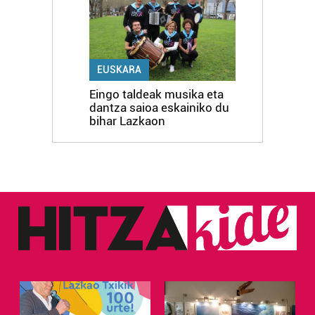
EUSKARA
Eingo taldeak musika eta
dantza saioa eskainiko du
bihar Lazkaon