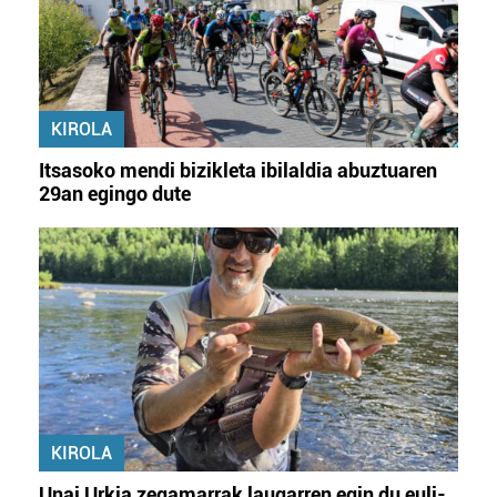
KIROLA
Itsasoko mendi bizikleta ibilaldia abuztuaren
29an egingo dute
KIROLA
Unai Urkia zegamarrak laugarren egin du euli-