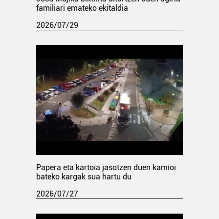
familiari emateko ekitaldia
2026/07/29
Papera eta kartoia jasotzen duen kamioi
bateko kargak sua hartu du
2026/07/27