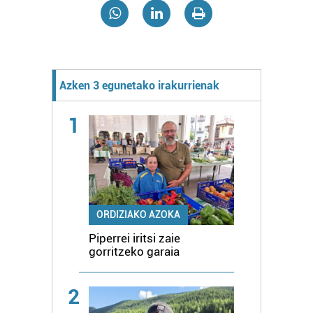
Azken 3 egunetako irakurrienak
1
ORDIZIAKO AZOKA
Piperrei iritsi zaie
gorritzeko garaia
2