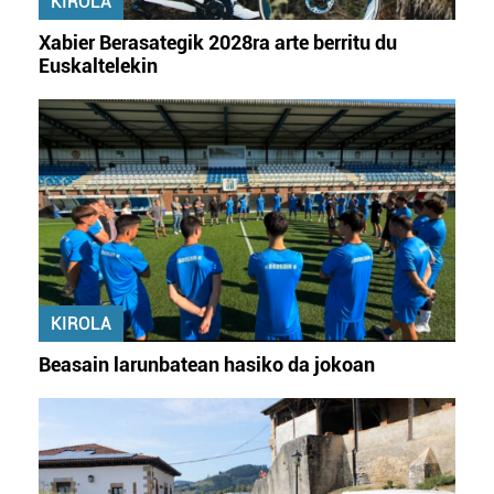
KIROLA
irakurri
Xabier Berasategik 2028ra arte berritu du
Euskaltelekin
KIROLA
Beasain larunbatean hasiko da jokoan