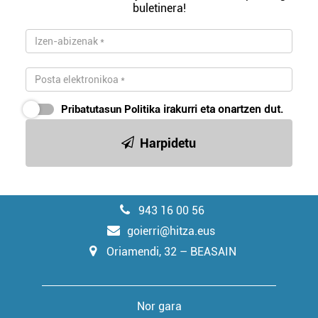
buletinera!
Pribatutasun Politika
irakurri eta onartzen dut.
Harpidetu
943 16 00 56
goierri@hitza.eus
Oriamendi, 32 – BEASAIN
Nor gara