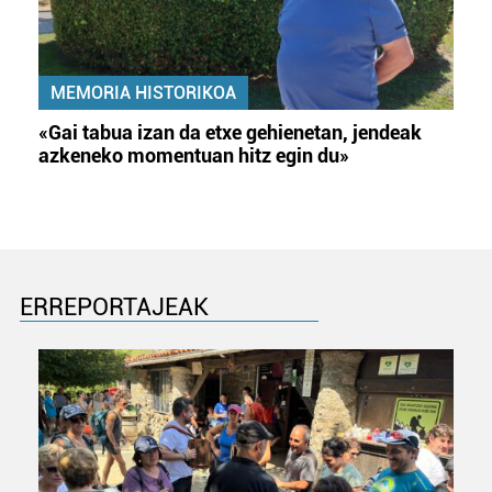
MEMORIA HISTORIKOA
«Gai tabua izan da etxe gehienetan, jendeak
azkeneko momentuan hitz egin du»
ERREPORTAJEAK