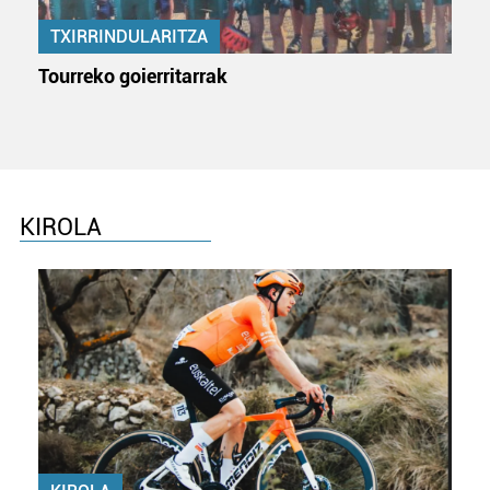
produktuak garatzeko. Zure datuak nork eta zertarako
erabiltzen dituen hauta dezakezu.
TXIRRINDULARITZA
Tourreko goierritarrak
Bazkide batzuek ez dizute baimenik eskatzen, eta beren
interes komertzial legitimoetan babesten dira. Ikusi gure
bazkideen zerrenda, beren ustez zein helburutarako
duten interes legitimoa eta horren aurka nola egin
dezakezun ikusteko.
KIROLA
Lortu zure datu pertsonalak prozesatzeko moduari
buruzko informazio gehiago eta ezarri zure lehentasunak
datuen atalean. Edozein unetan alda edo ken dezakezu
zure baimena Cookieen adierazpenean.
Webgune honek cookie propioak eta hirugarrenen cookie-
fitxategiak erabiltzen ditu. Zure esperientzia eta
zerbitzuak hobetzeko asmoz, cookie teknologiaz
baliatzen gara. Ohar hau onartuz gero, teknologia hori
erabiltzeko baimen esplizitua ematen diguzu.
Gehiago