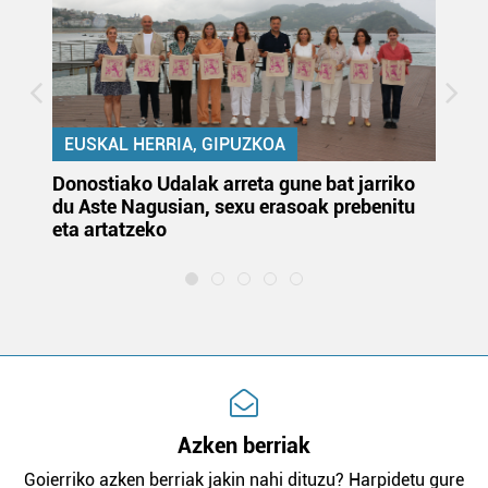
EUSKAL HERRIA, GIPUZKOA
Donostiako Udalak arreta gune bat jarriko
Ur
du Aste Nagusian, sexu erasoak prebenitu
es
eta artatzeko
lu
Azken berriak
Goierriko azken berriak jakin nahi dituzu? Harpidetu gure