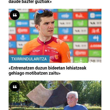
daude bazter guztiak»
TXIRRINDULARITZA
«Entrenatzen duzun bideetan lehiatzeak
gehiago motibatzen zaitu»