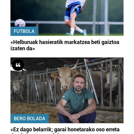
FUTBOLA
«Helburuak hasieratik markatzea beti gaiztoa
izaten da»
BERO BOLADA
«Ez dago belarrik; garai honetarako oso erreta