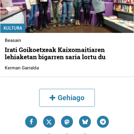
KULTURA
Beasain
Irati Goikoetxeak Kaixomaitiaren
lehiaketan bigarren saria lortu du
Kerman Garralda
Gehiago