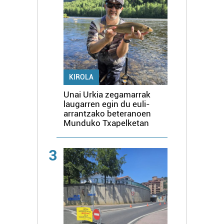
KIROLA
Unai Urkia zegamarrak
laugarren egin du euli-
arrantzako beteranoen
Munduko Txapelketan
3