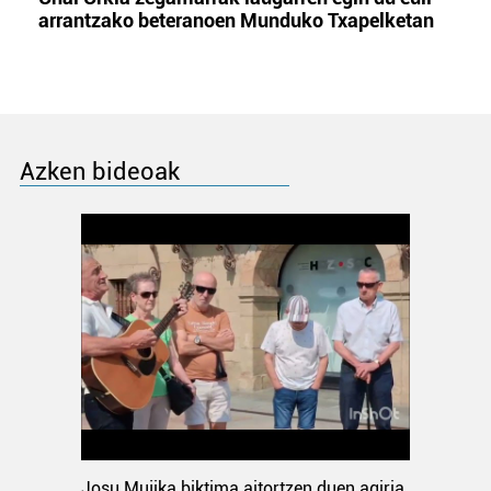
arrantzako beteranoen Munduko Txapelketan
Azken bideoak
Josu Mujika biktima aitortzen duen agiria