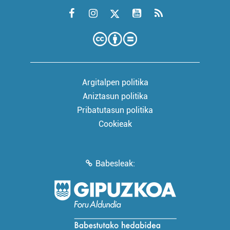
Argitalpen politika
Aniztasun politika
Pribatutasun politika
Cookieak
Babesleak: