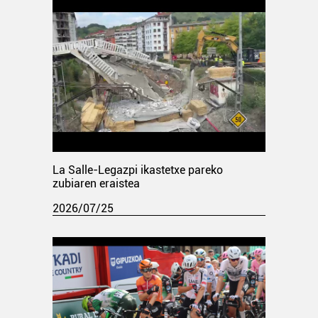
La Salle-Legazpi ikastetxe pareko
zubiaren eraistea
2026/07/25