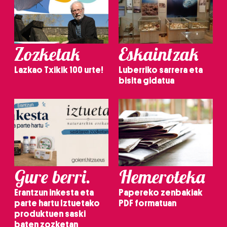
Zozketak
Eskaintzak
Lazkao Txikik 100 urte!
Luberriko sarrera eta
bisita gidatua
Gure berri.
Hemeroteka
Erantzun inkesta eta
Papereko zenbakiak
parte hartu Iztuetako
PDF formatuan
produktuen saski
baten zozketan