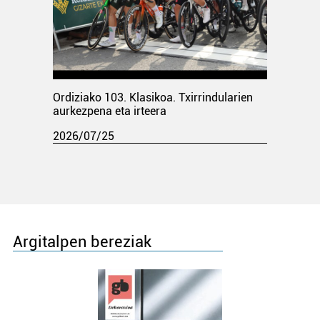
Ordiziako 103. Klasikoa. Txirrindularien
aurkezpena eta irteera
2026/07/25
Argitalpen bereziak