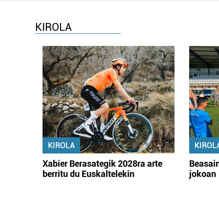
KIROLA
KIROLA
KIROL
Xabier Berasategik 2028ra arte
Beasain
berritu du Euskaltelekin
jokoan