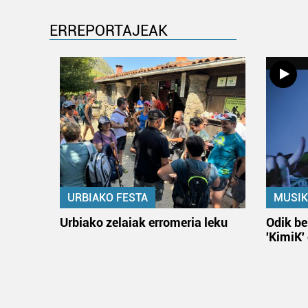
ERREPORTAJEAK
URBIAKO FESTA
MUSIK
Urbiako zelaiak erromeria leku
Odik be
'KimiK'