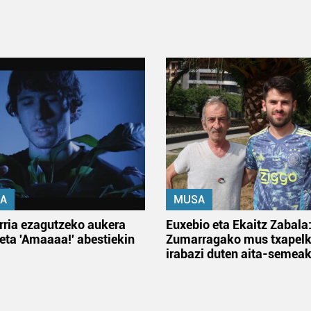
A
MUSA
rria ezagutzeko aukera
Euxebio eta Ekaitz Zabala
 eta 'Amaaaa!' abestiekin
Zumarragako mus txapelk
irabazi duten aita-semea