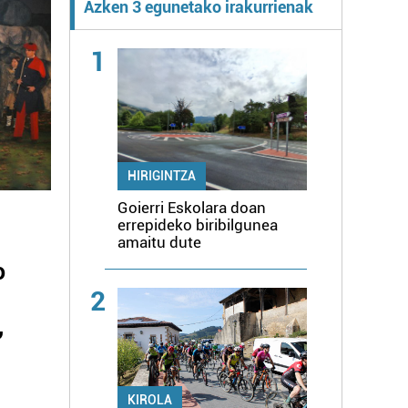
Azken 3 egunetako irakurrienak
1
HIRIGINTZA
Goierri Eskolara doan
errepideko biribilgunea
amaitu dute
o
2
,
KIROLA