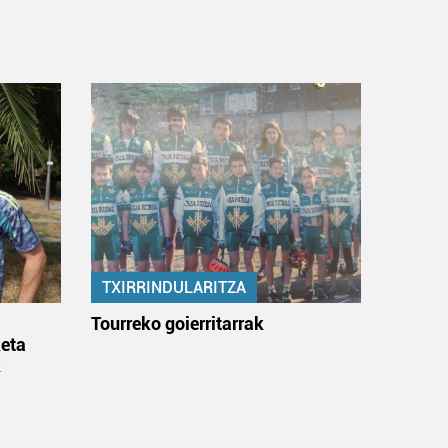
TXIRRINDULARITZA
:
Tourreko goierritarrak
eta
k