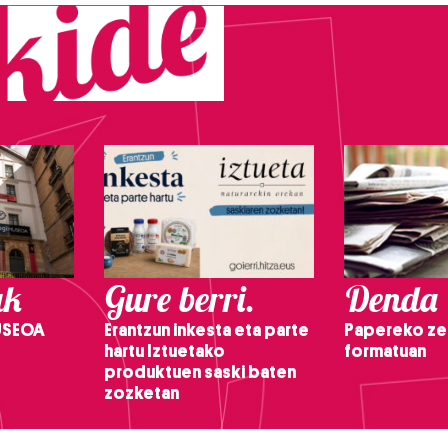
ak
Gure berri.
Denda
USEOA
Erantzun inkesta eta parte
Papereko ze
hartu Iztuetako
formatuan
produktuen saski baten
zozketan