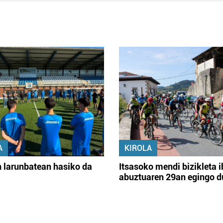
A
KIROLA
 larunbatean hasiko da
Itsasoko mendi bizikleta i
abuztuaren 29an egingo d