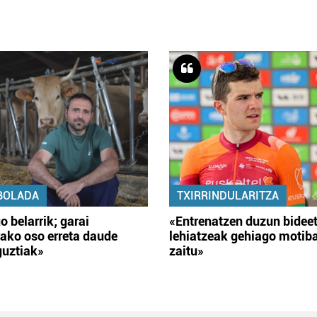
BOLADA
TXIRRINDULARITZA
o belarrik; garai
«Entrenatzen duzun bidee
ako oso erreta daude
lehiatzeak gehiago motib
guztiak»
zaitu»