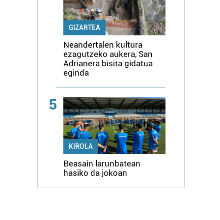
GIZARTEA
Neandertalen kultura
ezagutzeko aukera, San
Adrianera bisita gidatua
eginda
5
KIROLA
Beasain larunbatean
hasiko da jokoan