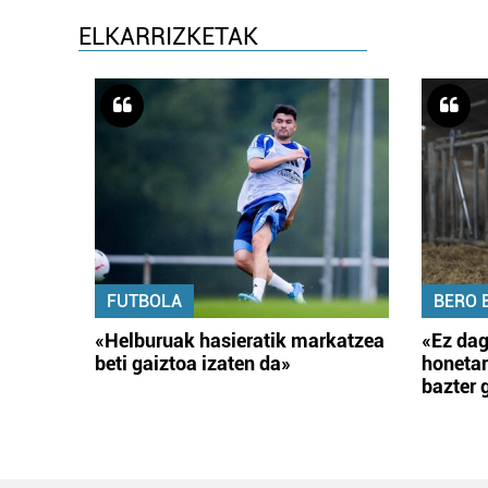
ELKARRIZKETAK
FUTBOLA
BERO 
«Helburuak hasieratik markatzea
«Ez dag
beti gaiztoa izaten da»
honetar
bazter 