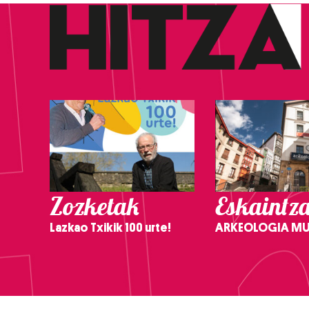
Zozketak
Eskaintz
Lazkao Txikik 100 urte!
ARKEOLOGIA M