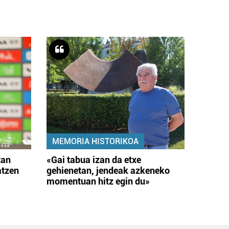
MEMORIA HISTORIKOA
tan
«Gai tabua izan da etxe
atzen
gehienetan, jendeak azkeneko
momentuan hitz egin du»