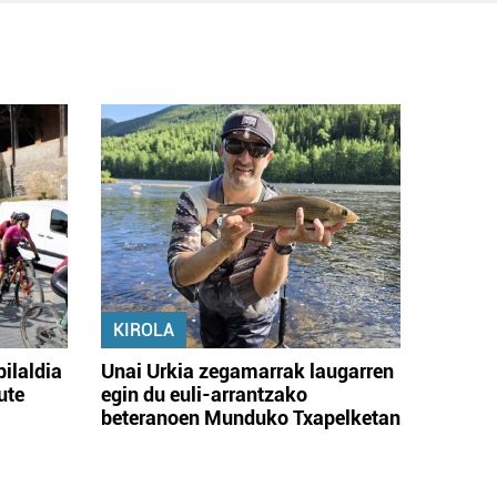
KIROLA
bilaldia
Unai Urkia zegamarrak laugarren
ute
egin du euli-arrantzako
beteranoen Munduko Txapelketan