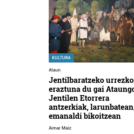
KULTURA
Ataun
Jentilbaratzeko urrezko
eraztuna du gai Ataung
Jentilen Etorrera
antzerkiak, larunbatean
emanaldi bikoitzean
Aimar Maiz