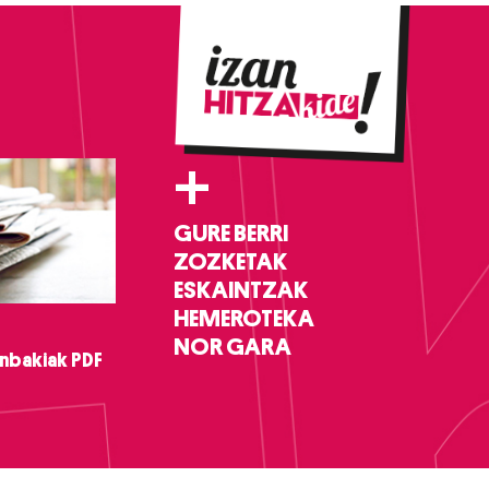
+
GURE BERRI
ZOZKETAK
ESKAINTZAK
HEMEROTEKA
NOR GARA
nbakiak PDF