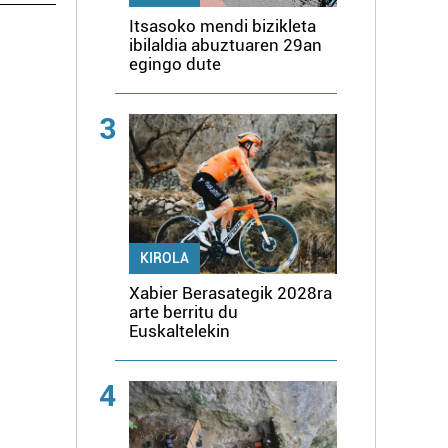
Itsasoko mendi bizikleta
ibilaldia abuztuaren 29an
egingo dute
3
KIROLA
Xabier Berasategik 2028ra
arte berritu du
Euskaltelekin
4