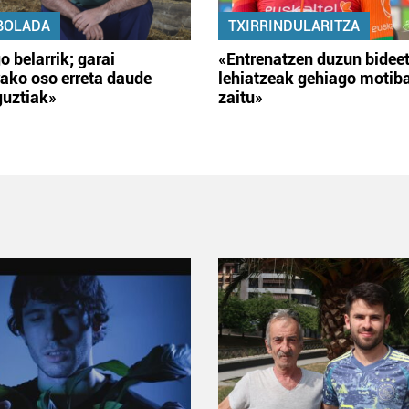
BOLADA
TXIRRINDULARITZA
o belarrik; garai
«Entrenatzen duzun bidee
ako oso erreta daude
lehiatzeak gehiago motib
guztiak»
zaitu»