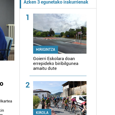
Azken 3 egunetako irakurrienak
1
HIRIGINTZA
Goierri Eskolara doan
errepideko biribilgunea
amaitu dute
ko
2
lkartea
k
kin
KIROLA