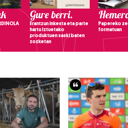
ak
Gure berri.
Hemero
RDINOLA
Erantzun inkesta eta parte
Papereko ze
hartu Iztuetako
formatuan
produktuen saski baten
zozketan