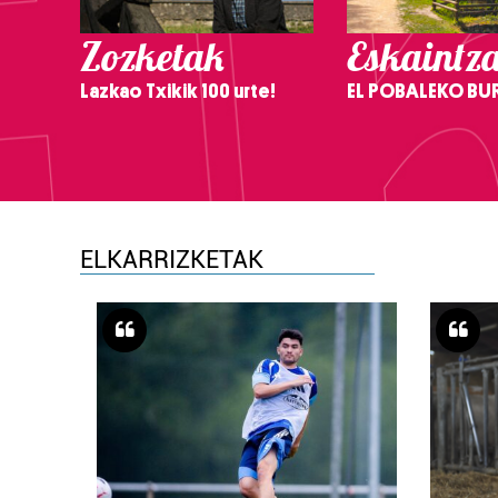
Zozketak
Eskaintz
Lazkao Txikik 100 urte!
EL POBALEKO BU
ELKARRIZKETAK