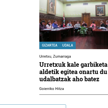
GIZARTEA
UDALA
Urretxu
,
Zumarraga
Urretxuk kale garbiketa
aldetik egitea onartu du
udalbatzak aho batez
Goierriko Hitza