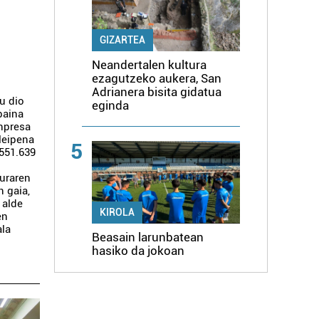
GIZARTEA
n
Neandertalen kultura
ezagutzeko aukera, San
Adrianera bisita gidatua
u dio
eginda
baina
Enpresa
leipena
5
 551.639
uraren
n gaia,
 alde
KIROLA
en
ala
Beasain larunbatean
hasiko da jokoan