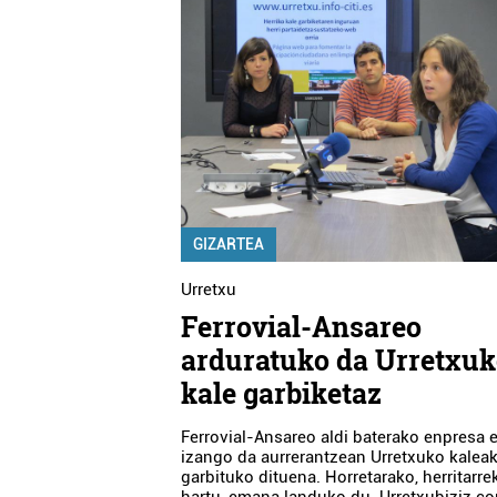
GIZARTEA
Urretxu
Ferrovial-Ansareo
arduratuko da Urretxu
kale garbiketaz
Ferrovial-Ansareo aldi baterako enpresa e
izango da aurrerantzean Urretxuko kalea
garbituko dituena. Horretarako, herritarre