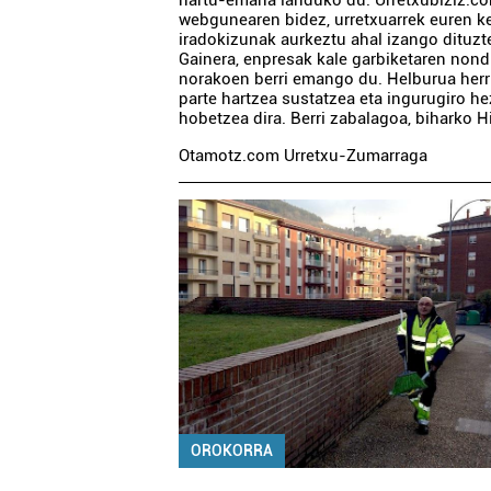
hartu-emana landuko du. Urretxubiziz.c
webgunearen bidez, urretxuarrek euren k
iradokizunak aurkeztu ahal izango dituzt
Gainera, enpresak kale garbiketaren nond
norakoen berri emango du. Helburua herr
parte hartzea sustatzea eta ingurugiro h
hobetzea dira. Berri zabalagoa, biharko H
Otamotz.com Urretxu-Zumarraga
OROKORRA