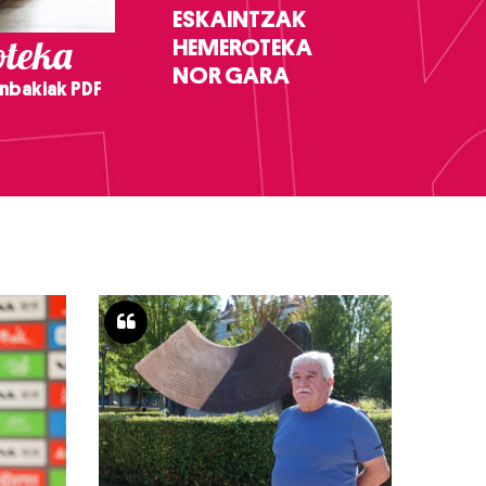
ESKAINTZAK
teka
HEMEROTEKA
NOR GARA
nbakiak PDF