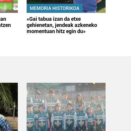
MEMORIA HISTORIKOA
tan
«Gai tabua izan da etxe
atzen
gehienetan, jendeak azkeneko
momentuan hitz egin du»