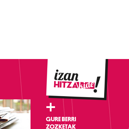
+
GURE BERRI
ZOZKETAK