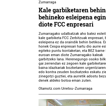
Zumarraga
Kale garbiketaren behin
behineko esleipena egi
diote FCC enpresari
Zumarragako udalbatzak aho batez esleit
kale garbiketa FCC Zerbitzuak enpresari, 
esleipena ez da oraindik behin betikoa. 
honek Cespa enpresari hartu dio aurre es
egiteko puntu kontaketan, eta BEZ barne
euroan eman diote Zumarragako kaleak
garbitzeko lana. Herenegungo osoko bilk
gai zerrendan ez zegoen kale garbiketare
baina idazkariak bozketaren urgentziaren
edo kontra zeuden bozkatzeko eskatu zi
zinegotzi guztiei, eta aurretik adostu bez
denek aldeko botoa eman zuten.
Otamotz.com Urretxu-Zumarraga