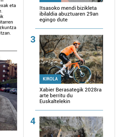
om
exak eta
Itsasoko mendi bizikleta
e.
ibilaldia abuztuaren 29an
ik
egingo dute
itarren
ezkuntza
itzan.
3
KIROLA
Xabier Berasategik 2028ra
arte berritu du
Euskaltelekin
4