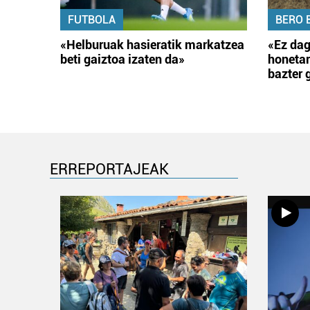
FUTBOLA
BERO 
«Helburuak hasieratik markatzea
«Ez dag
beti gaiztoa izaten da»
honetar
bazter 
ERREPORTAJEAK