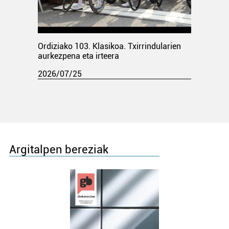
Ordiziako 103. Klasikoa. Txirrindularien
aurkezpena eta irteera
2026/07/25
Argitalpen bereziak