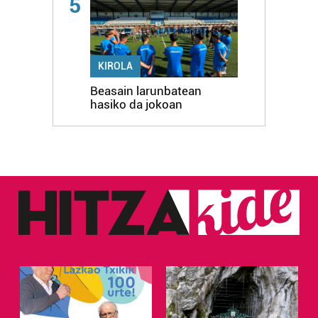
5
KIROLA
Beasain larunbatean
hasiko da jokoan