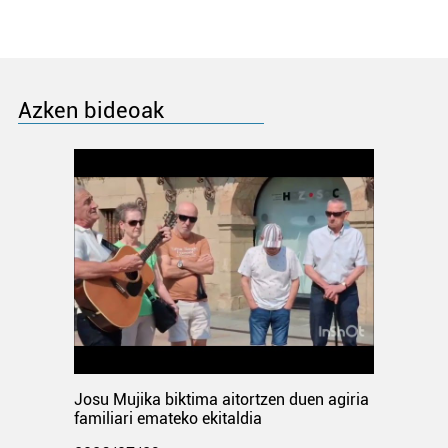
Azken bideoak
Josu Mujika biktima aitortzen duen agiria
familiari emateko ekitaldia