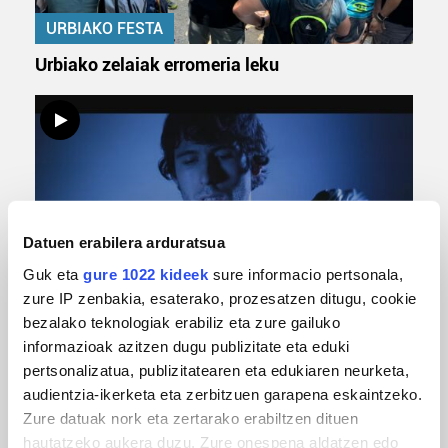
URBIAKO FESTA
Urbiako zelaiak erromeria leku
Datuen erabilera arduratsua
Guk eta
gure 1022 kideek
sure informacio pertsonala,
zure IP zenbakia, esaterako, prozesatzen ditugu, cookie
MUSIKA
bezalako teknologiak erabiliz eta zure gailuko
Odik berria ezagutzeko aukera 'KimiK' eta
informazioak azitzen dugu publizitate eta eduki
'Amaaaa!' abestiekin
pertsonalizatua, publizitatearen eta edukiaren neurketa,
audientzia-ikerketa eta zerbitzuen garapena eskaintzeko.
Zure datuak nork eta zertarako erabiltzen dituen
hautatzeko aukera duzu. Zure onespena aldatzen edo