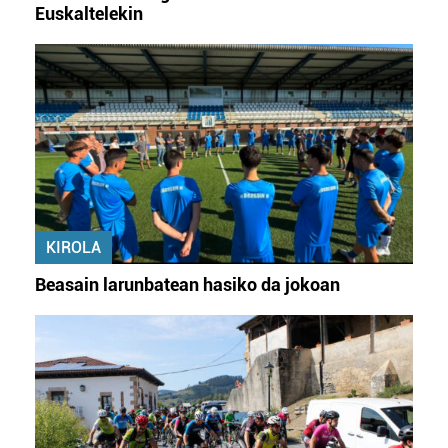
Euskaltelekin
KIROLA
Beasain larunbatean hasiko da jokoan