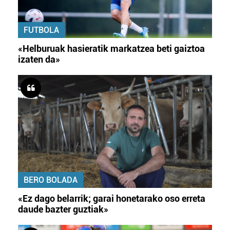
FUTBOLA
«Helburuak hasieratik markatzea beti gaiztoa
izaten da»
BERO BOLADA
«Ez dago belarrik; garai honetarako oso erreta
daude bazter guztiak»