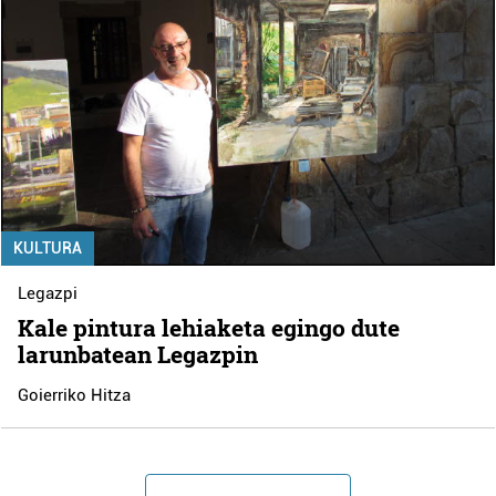
KULTURA
Legazpi
Kale pintura lehiaketa egingo dute
larunbatean Legazpin
Goierriko Hitza