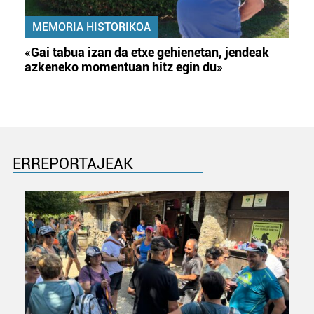
MEMORIA HISTORIKOA
«Gai tabua izan da etxe gehienetan, jendeak
azkeneko momentuan hitz egin du»
ERREPORTAJEAK