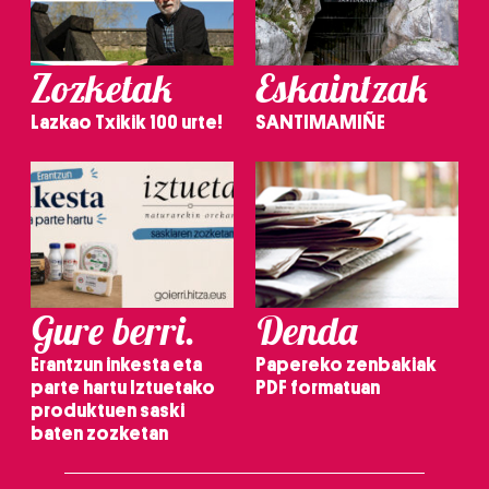
Zozketak
Eskaintzak
Lazkao Txikik 100 urte!
SANTIMAMIÑE
Gure berri.
Denda
Erantzun inkesta eta
Papereko zenbakiak
parte hartu Iztuetako
PDF formatuan
produktuen saski
baten zozketan