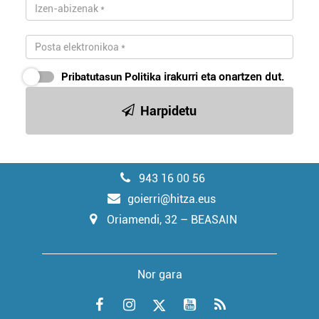
Pribatutasun Politika
irakurri eta onartzen dut.
Harpidetu
943 16 00 56
goierri@hitza.eus
Oriamendi, 32 – BEASAIN
Nor gara