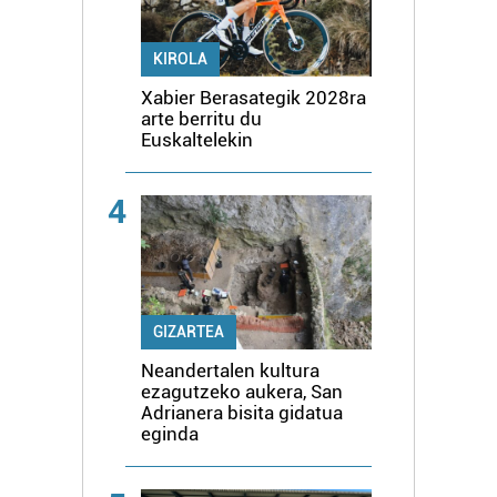
KIROLA
Xabier Berasategik 2028ra
arte berritu du
Euskaltelekin
4
GIZARTEA
Neandertalen kultura
ezagutzeko aukera, San
Adrianera bisita gidatua
eginda