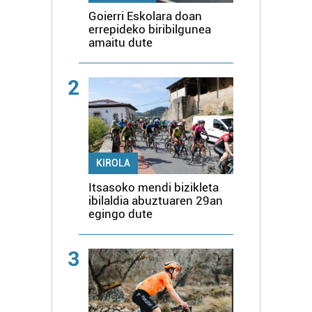
Goierri Eskolara doan
errepideko biribilgunea
amaitu dute
2
KIROLA
Itsasoko mendi bizikleta
ibilaldia abuztuaren 29an
egingo dute
3