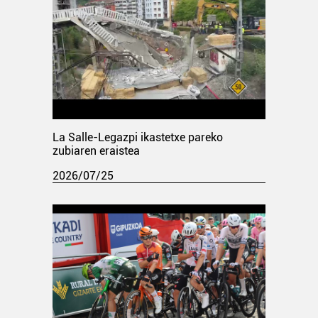
La Salle-Legazpi ikastetxe pareko
zubiaren eraistea
2026/07/25