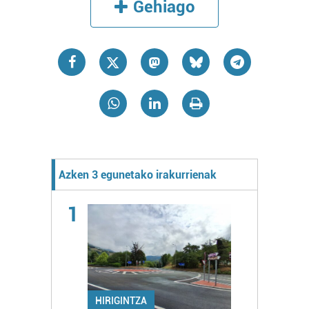
Gehiago
Azken 3 egunetako irakurrienak
1
HIRIGINTZA