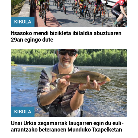
KIROLA
Itsasoko mendi bizikleta ibilaldia abuztuaren
29an egingo dute
KIROLA
Unai Urkia zegamarrak laugarren egin du euli-
arrantzako beteranoen Munduko Txapelketan