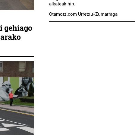
alkateak hiru
Otamotz.com Urretxu-Zumarraga
i gehiago
sarako