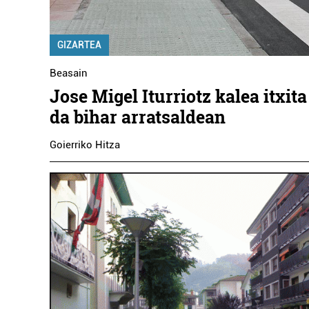
GIZARTEA
Beasain
Jose Migel Iturriotz kalea itxit
da bihar arratsaldean
Goierriko Hitza