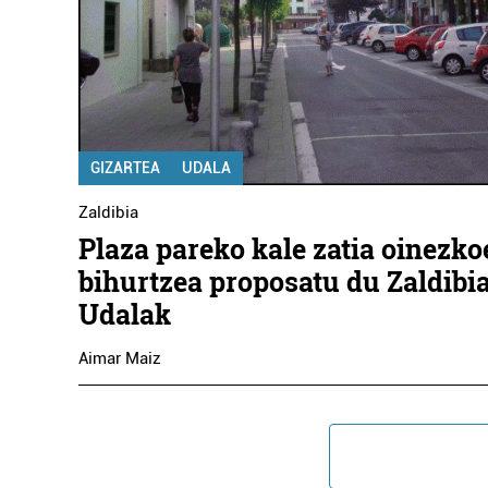
GIZARTEA
UDALA
Zaldibia
Plaza pareko kale zatia oinezko
bihurtzea proposatu du Zaldibi
Udalak
Aimar Maiz