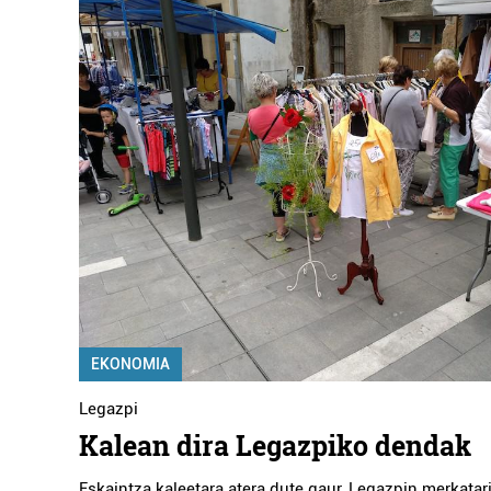
EKONOMIA
Legazpi
Kalean dira Legazpiko dendak
Eskaintza kaleetara atera dute gaur, Legazpin merkatari