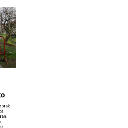
i
ko
obrak
ca
ran.
n
no