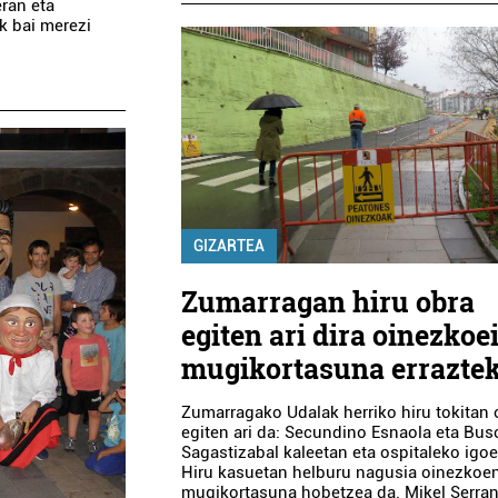
eran eta
k bai merezi
GIZARTEA
Zumarragan hiru obra
egiten ari dira oinezkoe
mugikortasuna errazte
Zumarragako Udalak herriko hiru tokitan 
egiten ari da: Secundino Esnaola eta Bus
Sagastizabal kaleetan eta ospitaleko igoe
Hiru kasuetan helburu nagusia oinezkoe
mugikortasuna hobetzea da. Mikel Serra