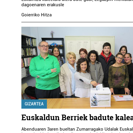
dagoenaren erakusle
Goierriko Hitza
GIZARTEA
Euskaldun Berriek badute kale
Abenduaren 3aren bueltan Zumarragako Udalak Euskal