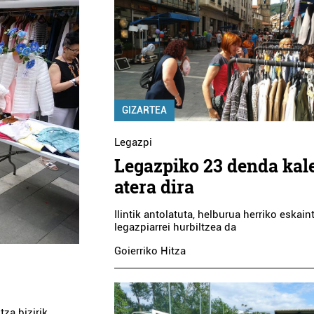
GIZARTEA
Legazpi
Legazpiko 23 denda kal
atera dira
Ilintik antolatuta, helburua herriko eskain
legazpiarrei hurbiltzea da
Goierriko Hitza
tza bizirik