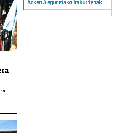
Azken 3 egunetako irakurrienak
era
tza