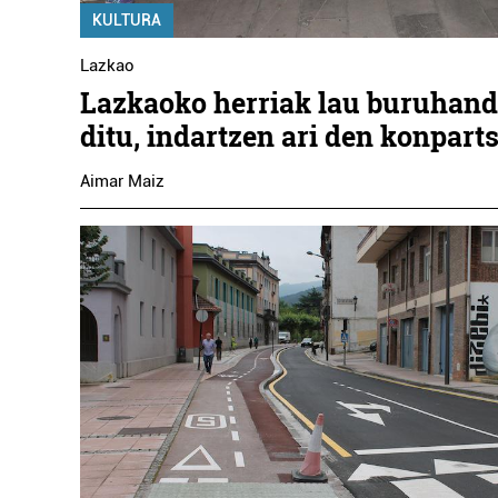
KULTURA
Lazkao
Lazkaoko herriak lau buruhand
ditu, indartzen ari den konpart
Aimar Maiz