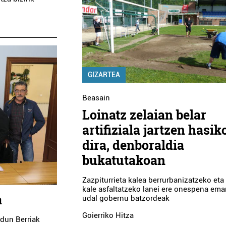
GIZARTEA
Beasain
Loinatz zelaian belar
artifiziala jartzen hasik
dira, denboraldia
bukatutakoan
Zazpiturrieta kalea berrurbanizatzeko eta
kale asfaltatzeko lanei ere onespena ema
a
udal gobernu batzordeak
Goierriko Hitza
dun Berriak