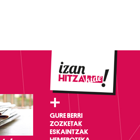
+
GURE BERRI
ZOZKETAK
ESKAINTZAK
HEMEROTEKA