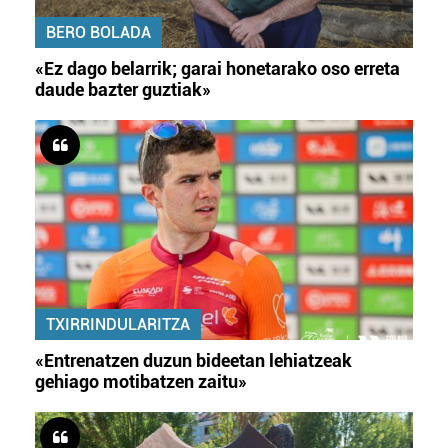
BERO BOLADA
«Ez dago belarrik; garai honetarako oso erreta
daude bazter guztiak»
TXIRRINDULARITZA
«Entrenatzen duzun bideetan lehiatzeak
gehiago motibatzen zaitu»