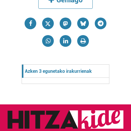
Gehiago
Azken 3 egunetako irakurrienak