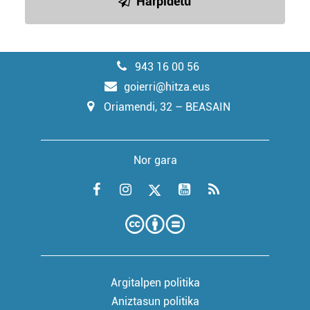
Harpidetu
943 16 00 56
goierri@hitza.eus
Oriamendi, 32 – BEASAIN
Nor gara
Argitalpen politika
Aniztasun politika