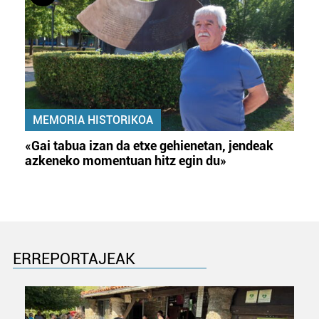
MEMORIA HISTORIKOA
«Gai tabua izan da etxe gehienetan, jendeak
azkeneko momentuan hitz egin du»
ERREPORTAJEAK