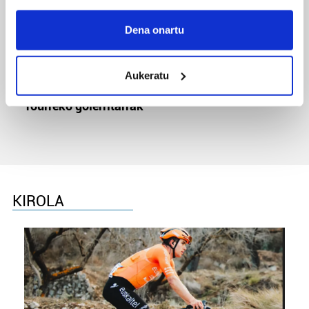
If you allow, we would also like to:
Collect information about your geographical
Dena onartu
location which can be accurate to within several
meters
Aukeratu
Identify your device by actively scanning it for
TXIRRINDULARITZA
specific characteristics (fingerprinting)
Tourreko goierritarrak
Find out more about how your personal data is processed
and set your preferences in the
details section
.
Guk eta gure bazkideek zure datu pertsonalak
prozesatzen ditugu, zure IP zenbakia, besteak beste,
teknologia erabiliz, cookieak adibidez, iragarki eta eduki
KIROLA
pertsonalizatuak eskaintzeko, iragarkiak eta edukia
neurtzeko, jendeari buruzko informazioa biltzeko eta
produktuak garatzeko. Zure datuak nork eta zertarako
erabiltzen dituen hauta dezakezu.
Bazkide batzuek ez dizute baimenik eskatzen, eta beren