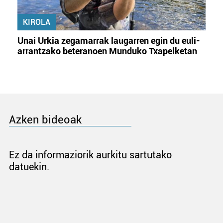
KIROLA
Unai Urkia zegamarrak laugarren egin du euli-
arrantzako beteranoen Munduko Txapelketan
Azken bideoak
Ez da informaziorik aurkitu sartutako
datuekin.