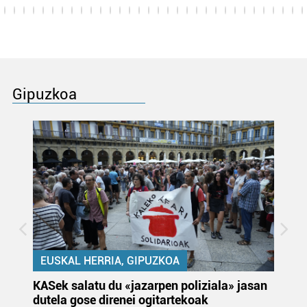
Gipuzkoa
EUSKAL HERRIA, GIPUZKOA
KASek salatu du «jazarpen poliziala» jasan
Pa
dutela gose direnei ogitartekoak
da