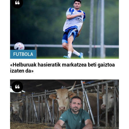
FUTBOLA
«Helburuak hasieratik markatzea beti gaiztoa
izaten da»