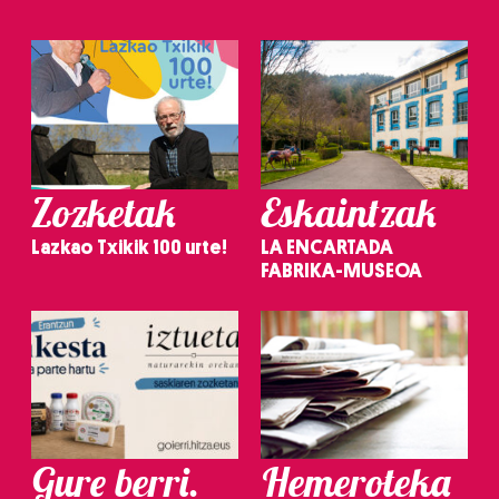
Zozketak
Eskaintzak
Lazkao Txikik 100 urte!
LA ENCARTADA
FABRIKA-MUSEOA
Gure berri.
Hemeroteka