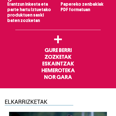
Erantzun inkesta eta
Papereko zenbakiak
parte hartu Iztuetako
PDF formatuan
produktuen saski
baten zozketan
+
GURE BERRI
ZOZKETAK
ESKAINTZAK
HEMEROTEKA
NOR GARA
ELKARRIZKETAK