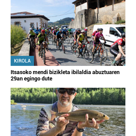
KIROLA
Itsasoko mendi bizikleta ibilaldia abuztuaren
29an egingo dute