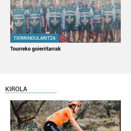
TXIRRINDULARITZA
Tourreko goierritarrak
KIROLA