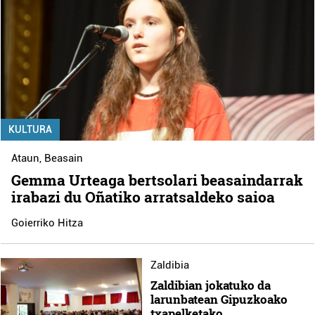
KULTURA
Ataun
,
Beasain
Gemma Urteaga bertsolari beasaindarrak
irabazi du Oñatiko arratsaldeko saioa
Goierriko Hitza
Zaldibia
Zaldibian jokatuko da
larunbatean Gipuzkoako
txapelketako