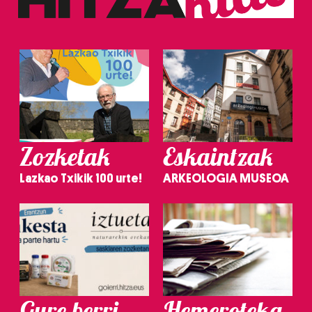
Zozketak
Eskaintzak
Lazkao Txikik 100 urte!
ARKEOLOGIA MUSEOA
Gure berri.
Hemeroteka