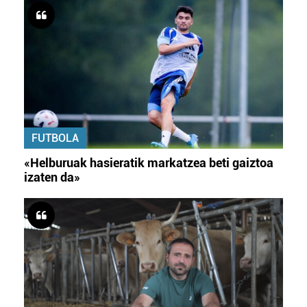
FUTBOLA
«Helburuak hasieratik markatzea beti gaiztoa
izaten da»