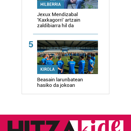
HILBERRIA
Jexux Mendizabal
'Kaxkagorri' artzain
zaldibiarra hil da
5
KIROLA
Beasain larunbatean
hasiko da jokoan