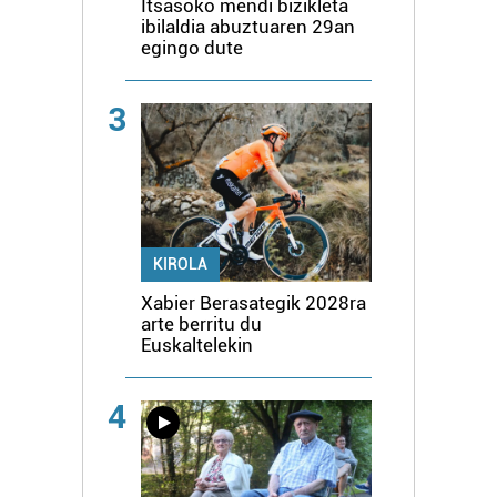
Itsasoko mendi bizikleta
ibilaldia abuztuaren 29an
egingo dute
3
KIROLA
Xabier Berasategik 2028ra
arte berritu du
Euskaltelekin
4