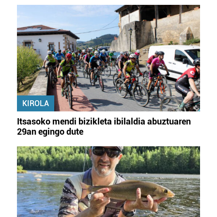
KIROLA
Itsasoko mendi bizikleta ibilaldia abuztuaren
29an egingo dute