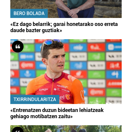
BERO BOLADA
«Ez dago belarrik; garai honetarako oso erreta
daude bazter guztiak»
TXIRRINDULARITZA
«Entrenatzen duzun bideetan lehiatzeak
gehiago motibatzen zaitu»