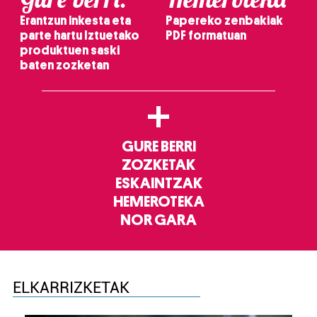
Erantzun inkesta eta
Papereko zenbakiak
parte hartu Iztuetako
PDF formatuan
produktuen saski
baten zozketan
+
GURE BERRI
ZOZKETAK
ESKAINTZAK
HEMEROTEKA
NOR GARA
ELKARRIZKETAK