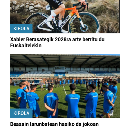
KIROLA
Xabier Berasategik 2028ra arte berritu du
Euskaltelekin
KIROLA
Beasain larunbatean hasiko da jokoan