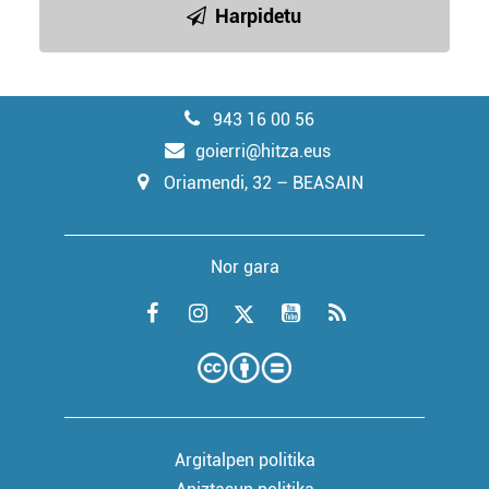
Harpidetu
943 16 00 56
goierri@hitza.eus
Oriamendi, 32 – BEASAIN
Nor gara
Argitalpen politika