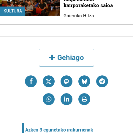
kanporaketako saioa
KULTURA
Goierriko Hitza
Gehiago
Azken 3 egunetako irakurrienak