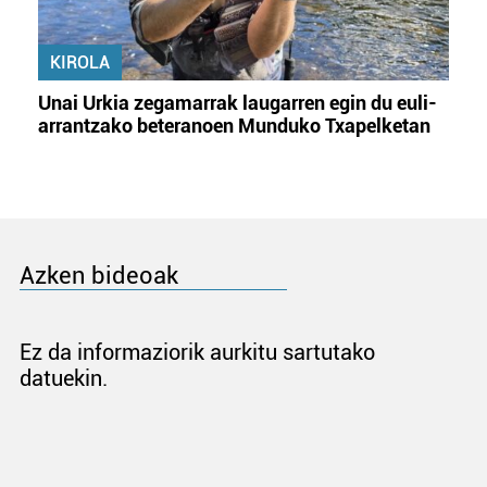
KIROLA
Unai Urkia zegamarrak laugarren egin du euli-
arrantzako beteranoen Munduko Txapelketan
Azken bideoak
Ez da informaziorik aurkitu sartutako
datuekin.