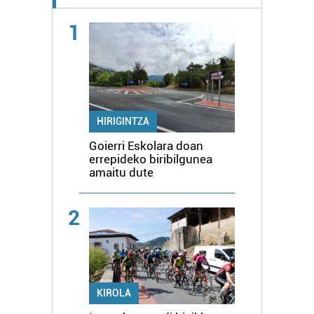
1
HIRIGINTZA
Goierri Eskolara doan
errepideko biribilgunea
amaitu dute
2
KIROLA