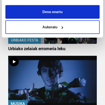
If you allow, we would also like to:
Collect information about your geographical
Dena onartu
location which can be accurate to within several
meters
Aukeratu
Identify your device by actively scanning it for
specific characteristics (fingerprinting)
URBIAKO FESTA
Find out more about how your personal data is processed
and set your preferences in the
details section
.
Urbiako zelaiak erromeria leku
Guk eta gure bazkideek zure datu pertsonalak
prozesatzen ditugu, zure IP zenbakia, besteak beste,
teknologia erabiliz, cookieak adibidez, iragarki eta eduki
pertsonalizatuak eskaintzeko, iragarkiak eta edukia
neurtzeko, jendeari buruzko informazioa biltzeko eta
produktuak garatzeko. Zure datuak nork eta zertarako
erabiltzen dituen hauta dezakezu.
Bazkide batzuek ez dizute baimenik eskatzen, eta beren
MUSIKA