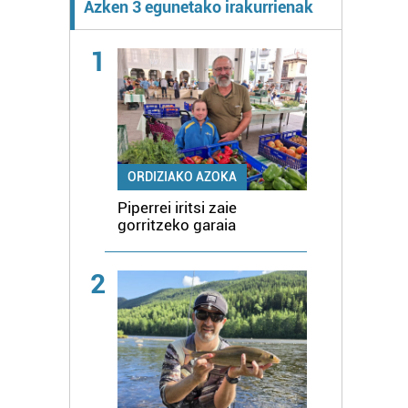
Azken 3 egunetako irakurrienak
1
ORDIZIAKO AZOKA
Piperrei iritsi zaie
gorritzeko garaia
2