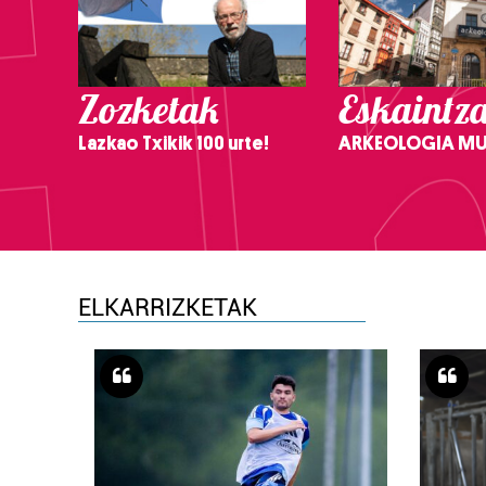
Zozketak
Eskaintz
Lazkao Txikik 100 urte!
ARKEOLOGIA M
ELKARRIZKETAK