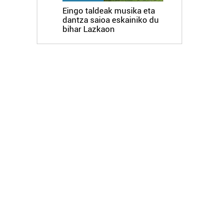
Eingo taldeak musika eta
dantza saioa eskainiko du
bihar Lazkaon