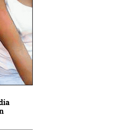
dia
on