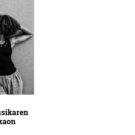
usikaren
zkaon