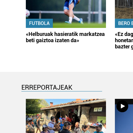
FUTBOLA
BERO 
«Helburuak hasieratik markatzea
«Ez dag
beti gaiztoa izaten da»
honetar
bazter 
ERREPORTAJEAK