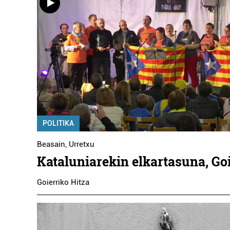
POLITIKA
Beasain
,
Urretxu
Kataluniarekin elkartasuna, Goi
Goierriko Hitza