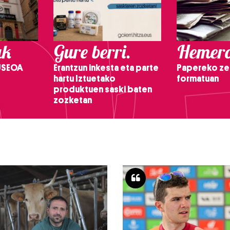
ak
Gure berri.
Hemero
USEOA
Erantzun inkesta eta parte
Papereko ze
hartu Iztuetako
formatuan
produktuen saski baten
zozketan