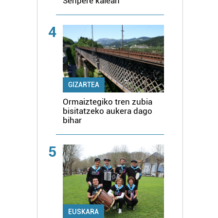
Senpere kalean
4
GIZARTEA
Ormaiztegiko tren zubia
bisitatzeko aukera dago
bihar
5
EUSKARA