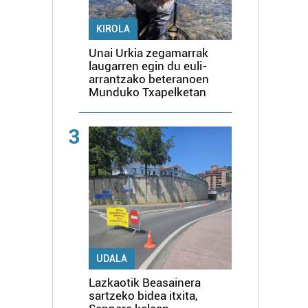
KIROLA
Unai Urkia zegamarrak
laugarren egin du euli-
arrantzako beteranoen
Munduko Txapelketan
3
UDALA
Lazkaotik Beasainera
sartzeko bidea itxita,