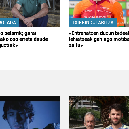
BOLADA
TXIRRINDULARITZA
o belarrik; garai
«Entrenatzen duzun bidee
ako oso erreta daude
lehiatzeak gehiago motib
guztiak»
zaitu»