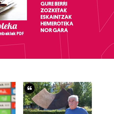
GURE BERRI
ZOZKETAK
ESKAINTZAK
teka
HEMEROTEKA
NOR GARA
nbakiak PDF