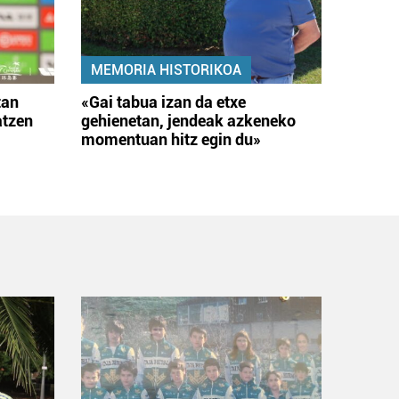
MEMORIA HISTORIKOA
tan
«Gai tabua izan da etxe
atzen
gehienetan, jendeak azkeneko
momentuan hitz egin du»