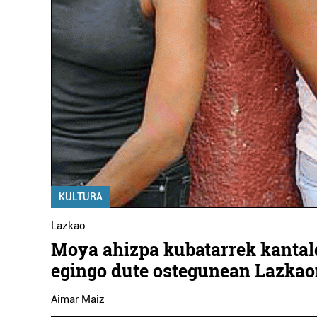
KULTURA
Lazkao
Moya ahizpa kubatarrek kantal
egingo dute ostegunean Lazka
Aimar Maiz