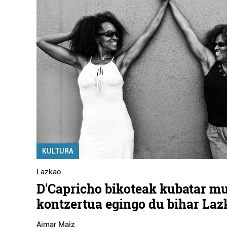
KULTURA
Lazkao
D'Capricho bikoteak kubatar m
kontzertua egingo du bihar La
Aimar Maiz