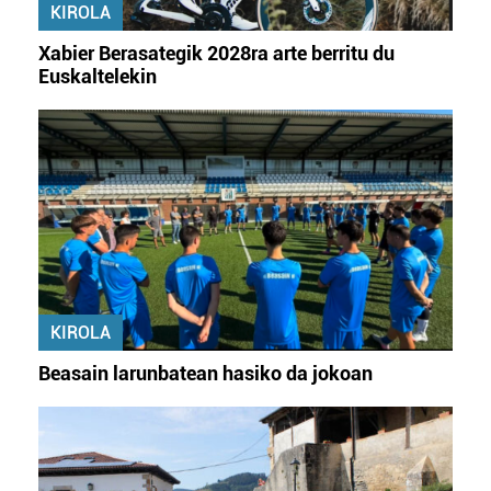
KIROLA
Xabier Berasategik 2028ra arte berritu du
Euskaltelekin
KIROLA
Beasain larunbatean hasiko da jokoan