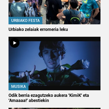
duten interes legitimoa eta horren aurka nola egin
dezakezun ikusteko.
URBIAKO FESTA
Lortu zure datu pertsonalak prozesatzeko moduari
buruzko informazio gehiago eta ezarri zure lehentasunak
Urbiako zelaiak erromeria leku
datuen atalean. Edozein unetan alda edo ken dezakezu
zure baimena Cookieen adierazpenean.
Webgune honek cookie propioak eta hirugarrenen cookie-
fitxategiak erabiltzen ditu. Zure esperientzia eta
zerbitzuak hobetzeko asmoz, cookie teknologiaz
baliatzen gara. Ohar hau onartuz gero, teknologia hori
erabiltzeko baimen esplizitua ematen diguzu.
Gehiago
irakurri
MUSIKA
Odik berria ezagutzeko aukera 'KimiK' eta
'Amaaaa!' abestiekin