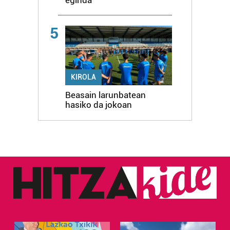
5
KIROLA
Beasain larunbatean
hasiko da jokoan