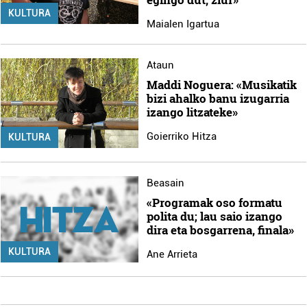
KULTURA
Maialen Igartua
Ataun
Maddi Noguera: «Musikatik
bizi ahalko banu izugarria
izango litzateke»
Goierriko Hitza
KULTURA
Beasain
«Programak oso formatu
polita du; lau saio izango
dira eta bosgarrena, finala»
KULTURA
Ane Arrieta