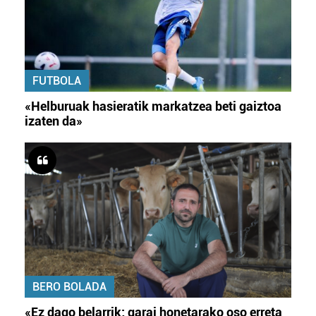
FUTBOLA
«Helburuak hasieratik markatzea beti gaiztoa
izaten da»
BERO BOLADA
«Ez dago belarrik; garai honetarako oso erreta