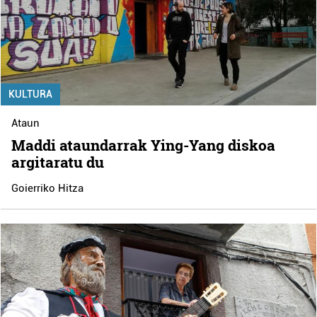
KULTURA
Ataun
Maddi ataundarrak Ying-Yang diskoa
argitaratu du
Goierriko Hitza