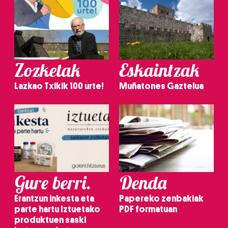
Zozketak
Eskaintzak
Lazkao Txikik 100 urte!
Muñatones Gaztelua
Gure berri.
Denda
Erantzun inkesta eta
Papereko zenbakiak
parte hartu Iztuetako
PDF formatuan
produktuen saski