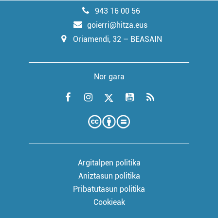
943 16 00 56
goierri@hitza.eus
Oriamendi, 32 – BEASAIN
Nor gara
Argitalpen politika
Aniztasun politika
Pribatutasun politika
Cookieak