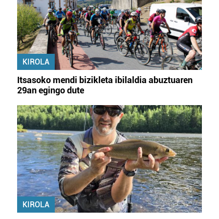
KIROLA
Itsasoko mendi bizikleta ibilaldia abuztuaren
29an egingo dute
KIROLA