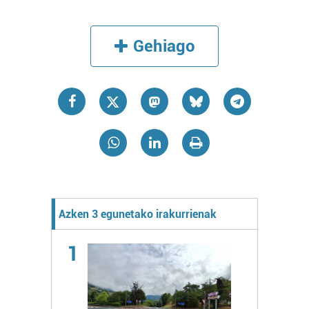
Gehiago
Azken 3 egunetako irakurrienak
1