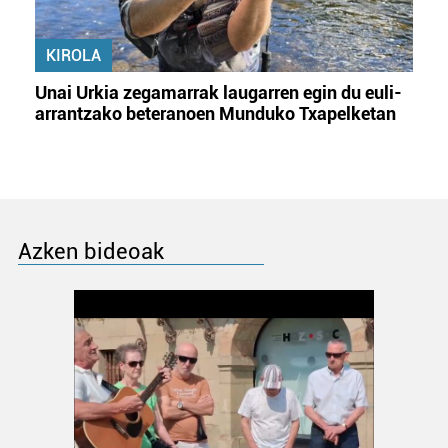
KIROLA
Unai Urkia zegamarrak laugarren egin du euli-
arrantzako beteranoen Munduko Txapelketan
Azken bideoak