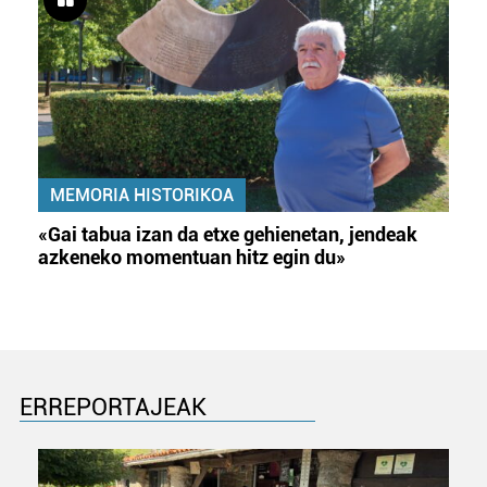
MEMORIA HISTORIKOA
«Gai tabua izan da etxe gehienetan, jendeak
azkeneko momentuan hitz egin du»
ERREPORTAJEAK