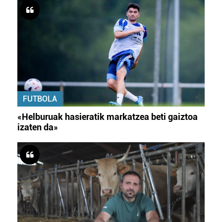
FUTBOLA
«Helburuak hasieratik markatzea beti gaiztoa
izaten da»