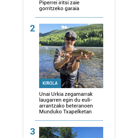
Piperrei iritsi zaie
gorritzeko garaia
2
KIROLA
Unai Urkia zegamarrak
laugarren egin du euli-
arrantzako beteranoen
Munduko Txapelketan
3