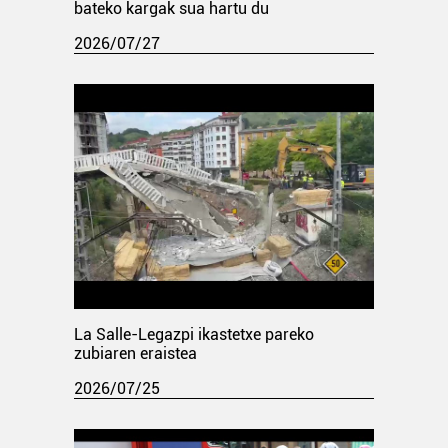
bateko kargak sua hartu du
2026/07/27
La Salle-Legazpi ikastetxe pareko
zubiaren eraistea
2026/07/25