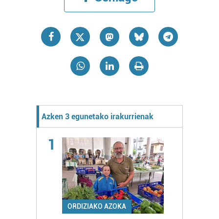
Azken 3 egunetako irakurrienak
1
ORDIZIAKO AZOKA