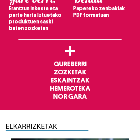
Erantzun inkesta eta
Papereko zenbakiak
parte hartu Iztuetako
PDF formatuan
produktuen saski
baten zozketan
+
GURE BERRI
ZOZKETAK
ESKAINTZAK
HEMEROTEKA
NOR GARA
ELKARRIZKETAK