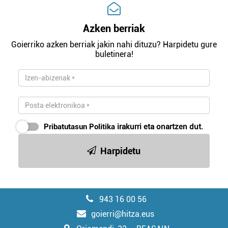
Azken berriak
Goierriko azken berriak jakin nahi dituzu? Harpidetu gure
buletinera!
Pribatutasun Politika
irakurri eta onartzen dut.
Harpidetu
943 16 00 56
goierri@hitza.eus