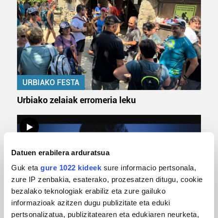
URBIAKO FESTA
Urbiako zelaiak erromeria leku
Datuen erabilera arduratsua
Guk eta
gure 1022 kideek
sure informacio pertsonala,
zure IP zenbakia, esaterako, prozesatzen ditugu, cookie
bezalako teknologiak erabiliz eta zure gailuko
informazioak azitzen dugu publizitate eta eduki
MUSIKA
pertsonalizatua, publizitatearen eta edukiaren neurketa,