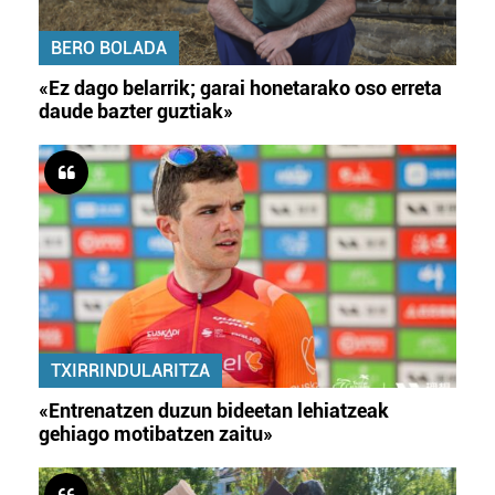
BERO BOLADA
«Ez dago belarrik; garai honetarako oso erreta
daude bazter guztiak»
TXIRRINDULARITZA
«Entrenatzen duzun bideetan lehiatzeak
gehiago motibatzen zaitu»