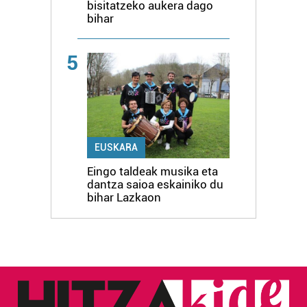
bisitatzeko aukera dago
bihar
5
EUSKARA
Eingo taldeak musika eta
dantza saioa eskainiko du
bihar Lazkaon