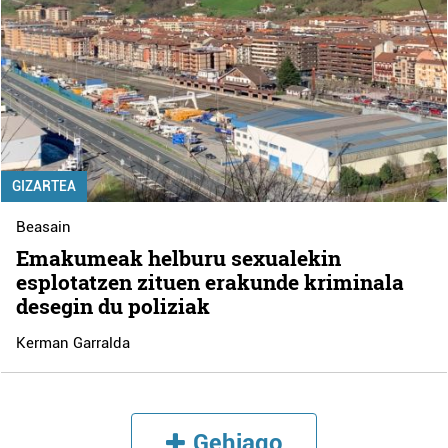
GIZARTEA
Beasain
Emakumeak helburu sexualekin
esplotatzen zituen erakunde kriminala
desegin du poliziak
Kerman Garralda
Gehiago