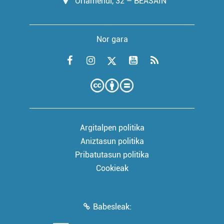
Oriamendi, 32 – BEASAIN
Nor gara
Argitalpen politika
Aniztasun politika
Pribatutasun politika
Cookieak
Babesleak: