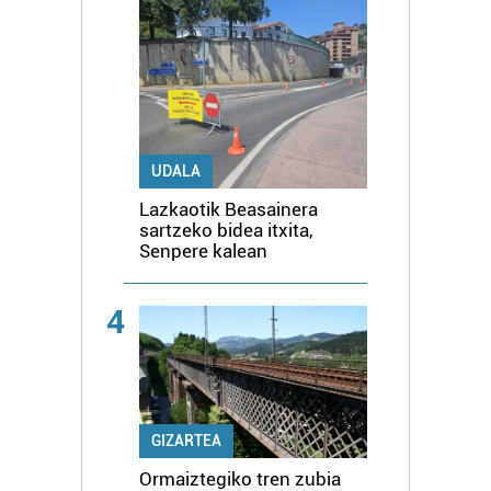
UDALA
Lazkaotik Beasainera
sartzeko bidea itxita,
Senpere kalean
4
GIZARTEA
Ormaiztegiko tren zubia