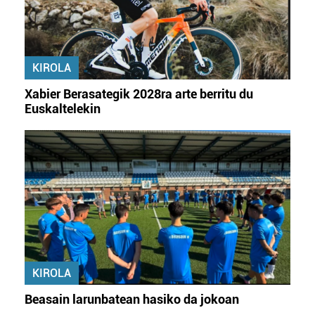
baliatzen gara. Ohar hau onartuz gero, teknologia hori
erabiltzeko baimen esplizitua ematen diguzu.
Gehiago
irakurri
KIROLA
Xabier Berasategik 2028ra arte berritu du
Euskaltelekin
KIROLA
Beasain larunbatean hasiko da jokoan