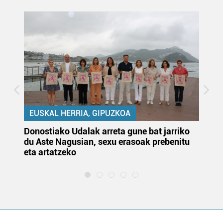
EUSKAL HERRIA, GIPUZKOA
Donostiako Udalak arreta gune bat jarriko
Ur
du Aste Nagusian, sexu erasoak prebenitu
es
eta artatzeko
lu