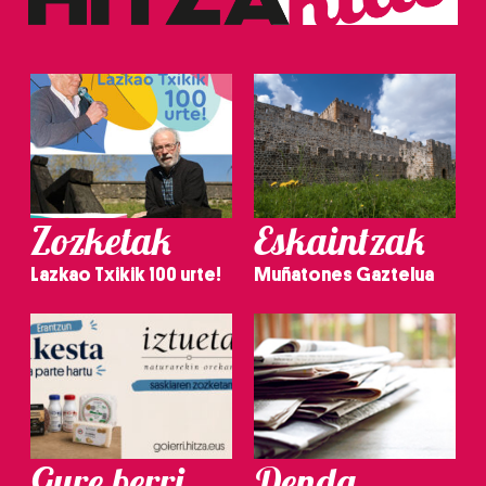
Zozketak
Eskaintzak
Lazkao Txikik 100 urte!
Muñatones Gaztelua
Gure berri.
Denda