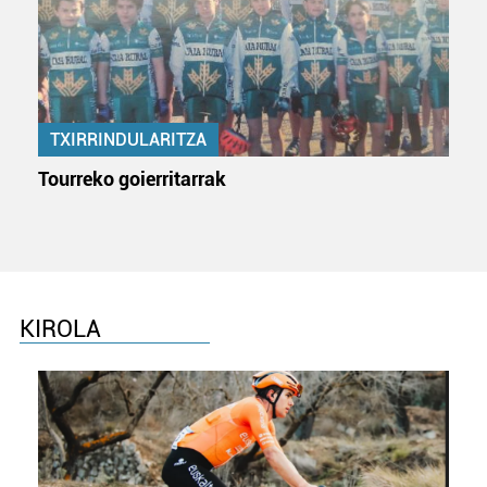
pertsonalizatuak eskaintzeko, iragarkiak eta edukia
neurtzeko, jendeari buruzko informazioa biltzeko eta
produktuak garatzeko. Zure datuak nork eta zertarako
erabiltzen dituen hauta dezakezu.
TXIRRINDULARITZA
Bazkide batzuek ez dizute baimenik eskatzen, eta beren
interes komertzial legitimoetan babesten dira. Ikusi gure
Tourreko goierritarrak
bazkideen zerrenda, beren ustez zein helburutarako
duten interes legitimoa eta horren aurka nola egin
dezakezun ikusteko.
Lortu zure datu pertsonalak prozesatzeko moduari
buruzko informazio gehiago eta ezarri zure lehentasunak
KIROLA
datuen atalean. Edozein unetan alda edo ken dezakezu
zure baimena Cookieen adierazpenean.
Webgune honek cookie propioak eta hirugarrenen cookie-
fitxategiak erabiltzen ditu. Zure esperientzia eta
zerbitzuak hobetzeko asmoz, cookie teknologiaz