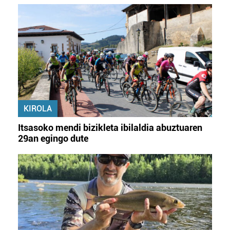
KIROLA
Itsasoko mendi bizikleta ibilaldia abuztuaren
29an egingo dute