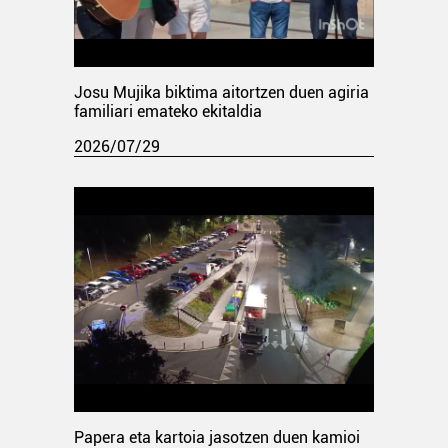
Josu Mujika biktima aitortzen duen agiria
familiari emateko ekitaldia
2026/07/29
Papera eta kartoia jasotzen duen kamioi