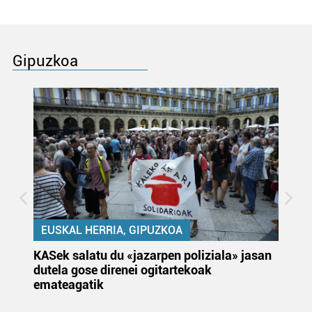
Gipuzkoa
EUSKAL HERRIA, GIPUZKOA
KASek salatu du «jazarpen poliziala» jasan
Pa
dutela gose direnei ogitartekoak
da
emateagatik
«s