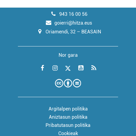
943 16 00 56
goierri@hitza.eus
Oriamendi, 32 – BEASAIN
Nor gara
Argitalpen politika
Aniztasun politika
Pribatutasun politika
Cookieak