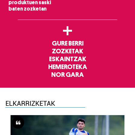
produktuen saski
baten zozketan
+
GURE BERRI
ZOZKETAK
ESKAINTZAK
HEMEROTEKA
NOR GARA
ELKARRIZKETAK