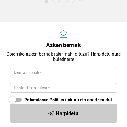
Azken berriak
Goierriko azken berriak jakin nahi dituzu? Harpidetu gure
buletinera!
Pribatutasun Politika
irakurri eta onartzen dut.
Harpidetu