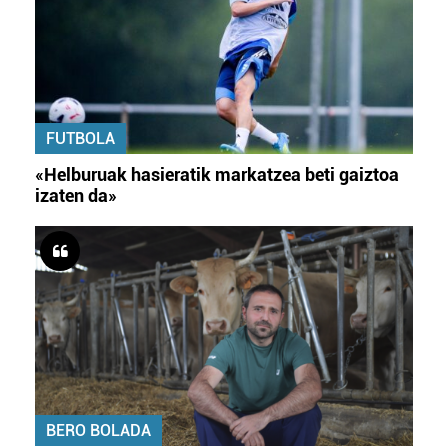
FUTBOLA
«Helburuak hasieratik markatzea beti gaiztoa
izaten da»
BERO BOLADA