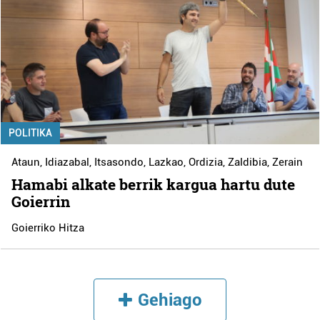
POLITIKA
Ataun
,
Idiazabal
,
Itsasondo
,
Lazkao
,
Ordizia
,
Zaldibia
,
Zerain
Hamabi alkate berrik kargua hartu dute
Goierrin
Goierriko Hitza
Gehiago