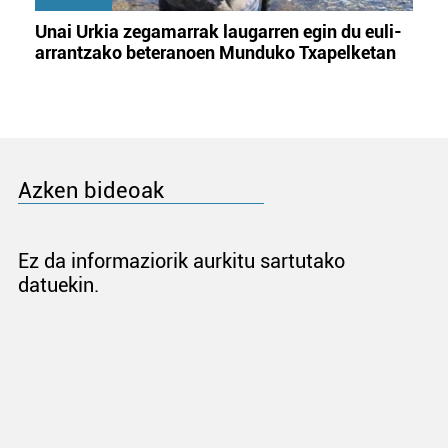
Unai Urkia zegamarrak laugarren egin du euli-
arrantzako beteranoen Munduko Txapelketan
Azken bideoak
Ez da informaziorik aurkitu sartutako
datuekin.