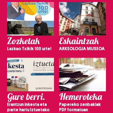
Zozketak
Eskaintzak
Lazkao Txikik 100 urte!
ARKEOLOGIA MUSEOA
Gure berri.
Hemeroteka
Erantzun inkesta eta
Papereko zenbakiak
parte hartu Iztuetako
PDF formatuan