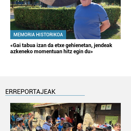
MEMORIA HISTORIKOA
«Gai tabua izan da etxe gehienetan, jendeak
azkeneko momentuan hitz egin du»
ERREPORTAJEAK