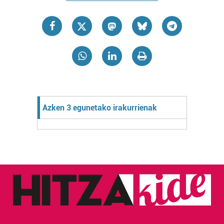
Azken 3 egunetako irakurrienak