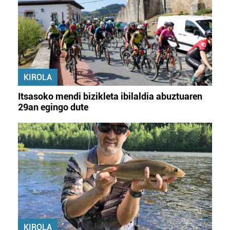
KIROLA
Itsasoko mendi bizikleta ibilaldia abuztuaren
29an egingo dute
KIROLA