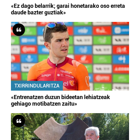
«Ez dago belarrik; garai honetarako oso erreta
daude bazter guztiak»
TXIRRINDULARITZA
«Entrenatzen duzun bideetan lehiatzeak
gehiago motibatzen zaitu»