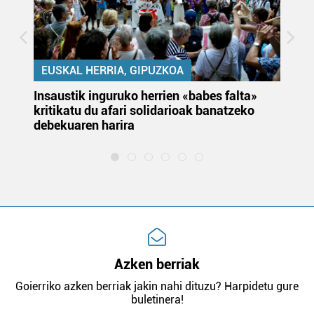
EUSKAL HERRIA, GIPUZKOA
Insaustik inguruko herrien «babes falta»
KA
kritikatu du afari solidarioak banatzeko
du
debekuaren harira
e
Azken berriak
Goierriko azken berriak jakin nahi dituzu? Harpidetu gure
buletinera!