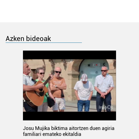
Azken bideoak
Josu Mujika biktima aitortzen duen agiria
familiari emateko ekitaldia