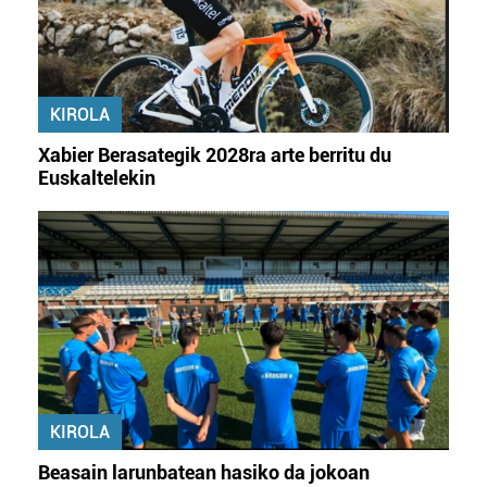
KIROLA
Xabier Berasategik 2028ra arte berritu du
Euskaltelekin
KIROLA
Beasain larunbatean hasiko da jokoan