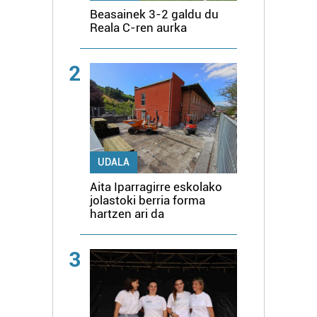
Beasainek 3-2 galdu du
Reala C-ren aurka
2
UDALA
Aita Iparragirre eskolako
jolastoki berria forma
hartzen ari da
3