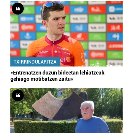
TXIRRINDULARITZA
«Entrenatzen duzun bideetan lehiatzeak
gehiago motibatzen zaitu»