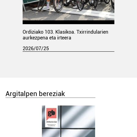
Ordiziako 103. Klasikoa. Txirrindularien
aurkezpena eta irteera
2026/07/25
Argitalpen bereziak