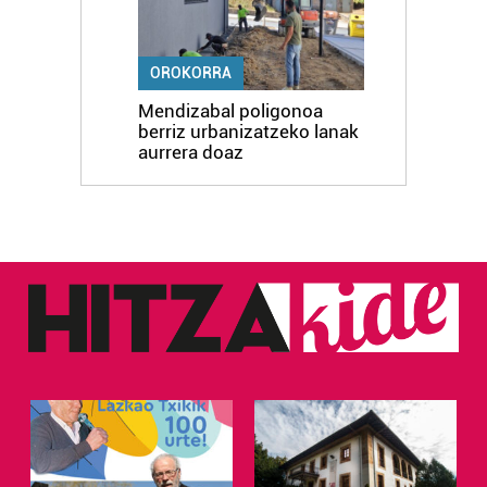
OROKORRA
Mendizabal poligonoa
berriz urbanizatzeko lanak
aurrera doaz