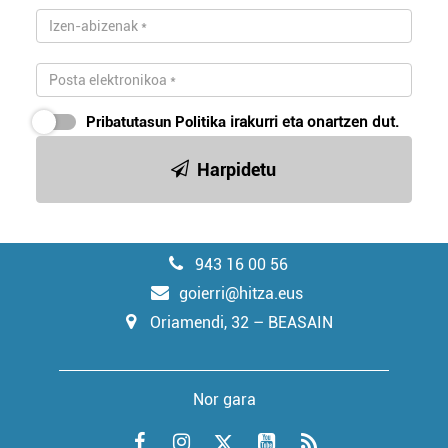
Pribatutasun Politika
irakurri eta onartzen dut.
Harpidetu
943 16 00 56
goierri@hitza.eus
Oriamendi, 32 – BEASAIN
Nor gara