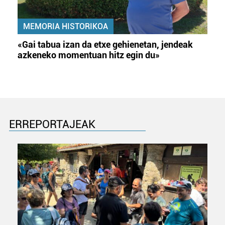
MEMORIA HISTORIKOA
«Gai tabua izan da etxe gehienetan, jendeak
azkeneko momentuan hitz egin du»
ERREPORTAJEAK