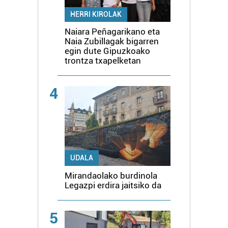
HERRI KIROLAK
Naiara Peñagarikano eta
Naia Zubillagak bigarren
egin dute Gipuzkoako
trontza txapelketan
4
UDALA
Mirandaolako burdinola
Legazpi erdira jaitsiko da
5