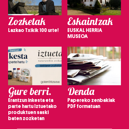
Zozketak
Eskaintzak
Lazkao Txikik 100 urte!
EUSKAL HERRIA
MUSEOA
Gure berri.
Denda
Erantzun inkesta eta
Papereko zenbakiak
parte hartu Iztuetako
PDF formatuan
produktuen saski
baten zozketan