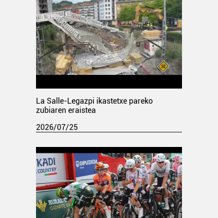
La Salle-Legazpi ikastetxe pareko
zubiaren eraistea
2026/07/25