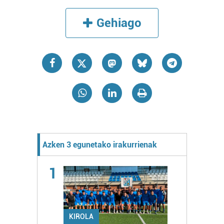
Gehiago
Azken 3 egunetako irakurrienak
1
KIROLA