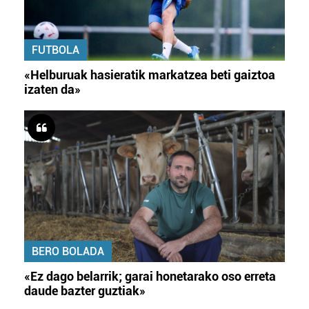
FUTBOLA
«Helburuak hasieratik markatzea beti gaiztoa
izaten da»
BERO BOLADA
«Ez dago belarrik; garai honetarako oso erreta
daude bazter guztiak»