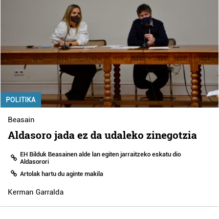
POLITIKA
Beasain
Aldasoro jada ez da udaleko zinegotzia
EH Bilduk Beasainen alde lan egiten jarraitzeko eskatu dio
Aldasorori
Artolak hartu du aginte makila
Kerman Garralda