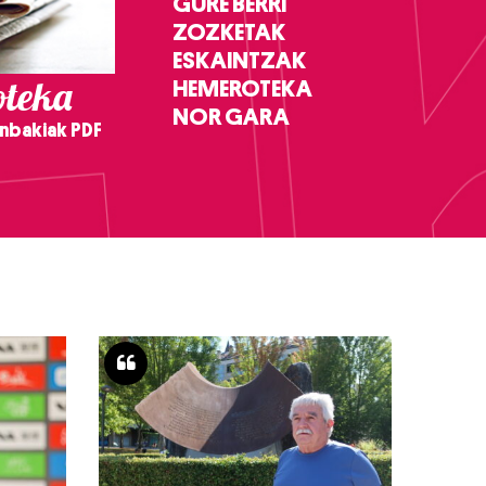
GURE BERRI
ZOZKETAK
ESKAINTZAK
teka
HEMEROTEKA
NOR GARA
nbakiak PDF