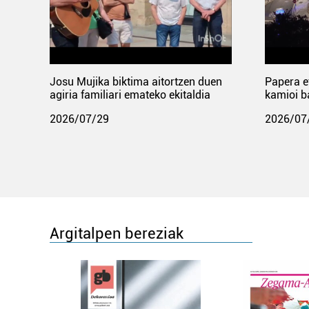
Josu Mujika biktima aitortzen duen
Papera e
agiria familiari emateko ekitaldia
kamioi b
2026/07/29
2026/07
Argitalpen bereziak