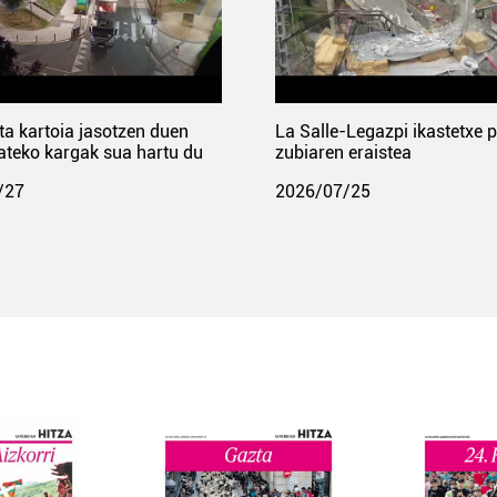
ta kartoia jasotzen duen
La Salle-Legazpi ikastetxe 
ateko kargak sua hartu du
zubiaren eraistea
/27
2026/07/25