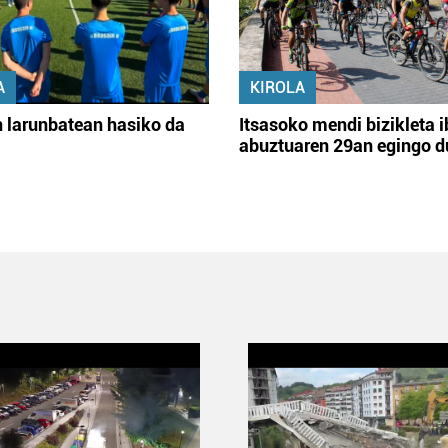
A
KIROLA
 larunbatean hasiko da
Itsasoko mendi bizikleta i
abuztuaren 29an egingo d