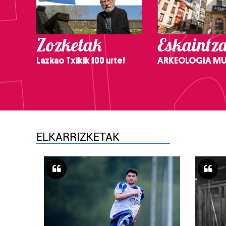
Zozketak
Eskaintz
Lazkao Txikik 100 urte!
ARKEOLOGIA M
ELKARRIZKETAK