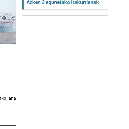
Azken 3 egunetako irakurrienak
ako lana