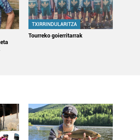
TXIRRINDULARITZA
:
Tourreko goierritarrak
eta
k