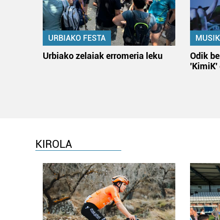
URBIAKO FESTA
MUSIK
Urbiako zelaiak erromeria leku
Odik be
'KimiK'
KIROLA