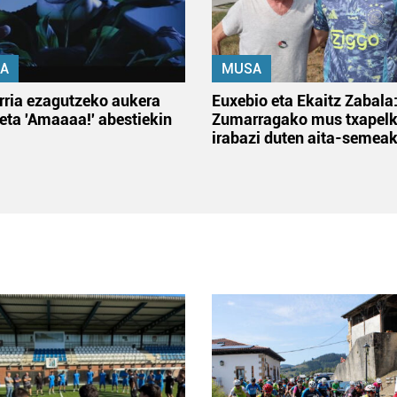
A
MUSA
rria ezagutzeko aukera
Euxebio eta Ekaitz Zabala
 eta 'Amaaaa!' abestiekin
Zumarragako mus txapelk
irabazi duten aita-semea