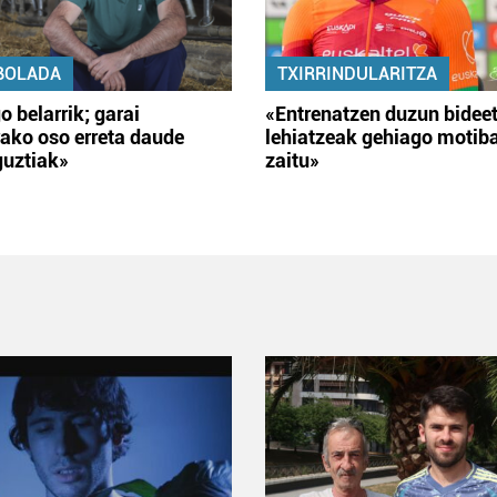
BOLADA
TXIRRINDULARITZA
o belarrik; garai
«Entrenatzen duzun bidee
ako oso erreta daude
lehiatzeak gehiago motib
guztiak»
zaitu»