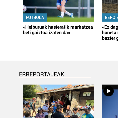
FUTBOLA
BERO 
«Helburuak hasieratik markatzea
«Ez dag
beti gaiztoa izaten da»
honetar
bazter 
ERREPORTAJEAK