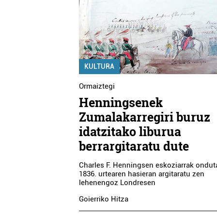
KULTURA
Ormaiztegi
Henningsenek
Zumalakarregiri buruz
idatzitako liburua
berrargitaratu dute
Charles F. Henningsen eskoziarrak ondut
1836. urtearen hasieran argitaratu zen
lehenengoz Londresen
Goierriko Hitza