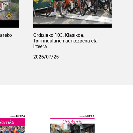
pareko
Ordiziako 103. Klasikoa.
Txirrindularien aurkezpena eta
irteera
2026/07/25