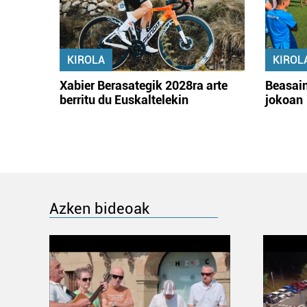
KIROLA
KIROL
Xabier Berasategik 2028ra arte
Beasain
berritu du Euskaltelekin
jokoan
Azken bideoak