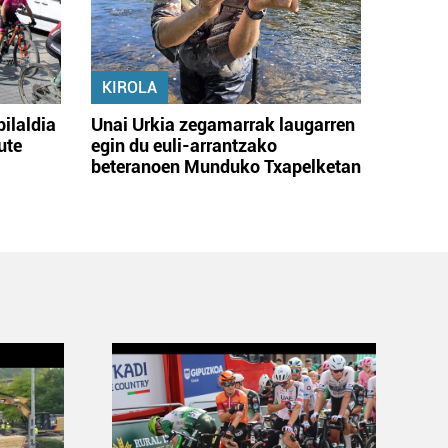
KIROLA
bilaldia
Unai Urkia zegamarrak laugarren
ute
egin du euli-arrantzako
beteranoen Munduko Txapelketan