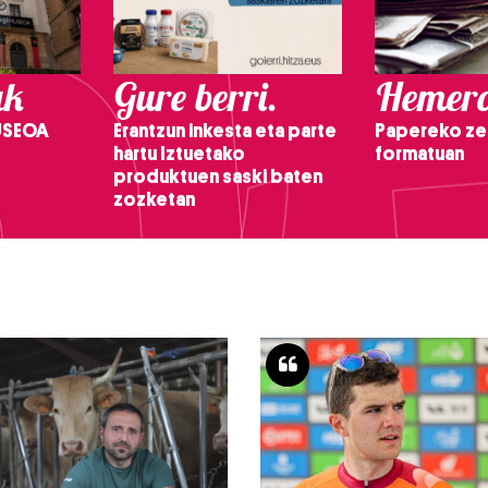
ak
Gure berri.
Hemero
USEOA
Erantzun inkesta eta parte
Papereko ze
hartu Iztuetako
formatuan
produktuen saski baten
zozketan