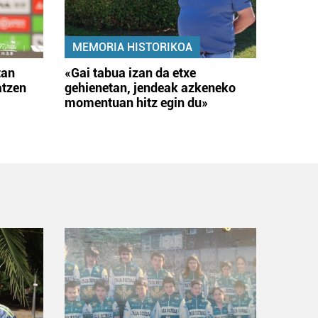
MEMORIA HISTORIKOA
tan
«Gai tabua izan da etxe
atzen
gehienetan, jendeak azkeneko
momentuan hitz egin du»