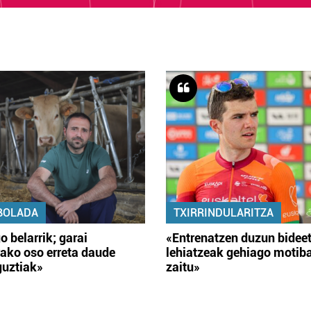
BOLADA
TXIRRINDULARITZA
o belarrik; garai
«Entrenatzen duzun bidee
ako oso erreta daude
lehiatzeak gehiago motib
guztiak»
zaitu»