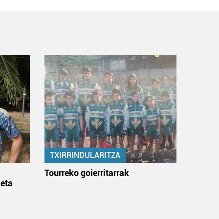
TXIRRINDULARITZA
:
Tourreko goierritarrak
eta
k