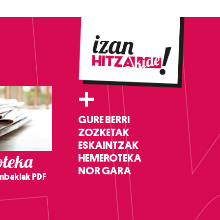
+
GURE BERRI
ZOZKETAK
ESKAINTZAK
teka
HEMEROTEKA
NOR GARA
nbakiak PDF