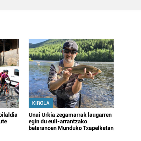
KIROLA
bilaldia
Unai Urkia zegamarrak laugarren
ute
egin du euli-arrantzako
beteranoen Munduko Txapelketan