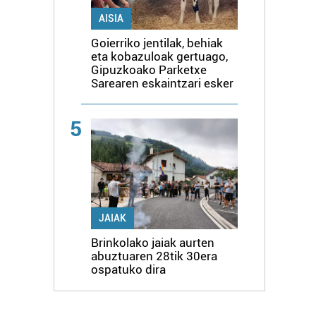
AISIA
Goierriko jentilak, behiak
eta kobazuloak gertuago,
Gipuzkoako Parketxe
Sarearen eskaintzari esker
5
JAIAK
Brinkolako jaiak aurten
abuztuaren 28tik 30era
ospatuko dira