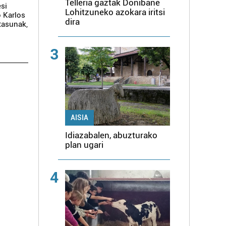
Telleria gaztak Donibane
esi
Lohitzuneko azokara iritsi
o Karlos
dira
tasunak,
3
AISIA
Idiazabalen, abuzturako
plan ugari
4