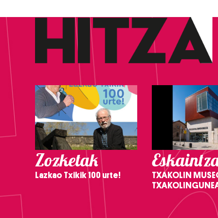
Zozketak
Eskaintz
Lazkao Txikik 100 urte!
TXAKOLIN MUSE
TXAKOLINGUNE