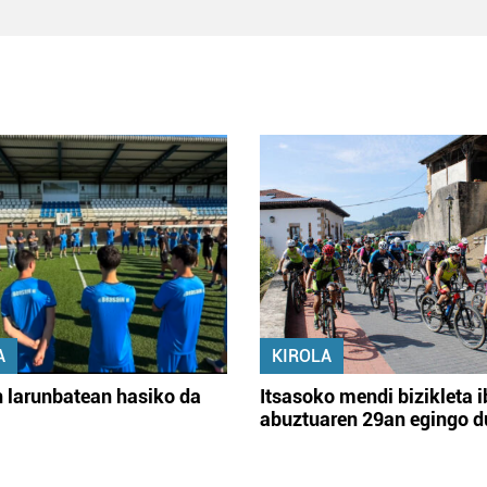
A
KIROLA
 larunbatean hasiko da
Itsasoko mendi bizikleta i
abuztuaren 29an egingo d