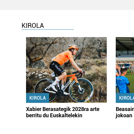
KIROLA
KIROLA
KIROL
Xabier Berasategik 2028ra arte
Beasain
berritu du Euskaltelekin
jokoan