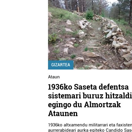
GIZARTEA
Ataun
1936ko Saseta defentsa
sistemari buruz hitzald
egingo du Almortzak
Ataunen
1936ko altxamendu militarrari eta faxiste
aurrerabideari aurka egiteko Candido Sas