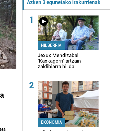
Azken 3 egunetako irakurrienak
1
HILBERRIA
Jexux Mendizabal
'Kaxkagorri' artzain
zaldibiarra hil da
2
ia
EKONOMIA
n
eta