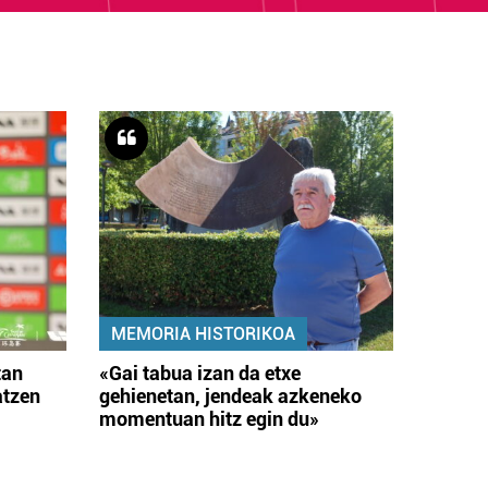
MEMORIA HISTORIKOA
tan
«Gai tabua izan da etxe
atzen
gehienetan, jendeak azkeneko
momentuan hitz egin du»