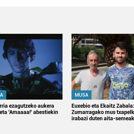
A
MUSA
rria ezagutzeko aukera
Euxebio eta Ekaitz Zabala
 eta 'Amaaaa!' abestiekin
Zumarragako mus txapelk
irabazi duten aita-semea