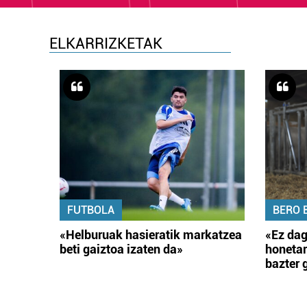
ELKARRIZKETAK
FUTBOLA
BERO 
«Helburuak hasieratik markatzea
«Ez dag
beti gaiztoa izaten da»
honetar
bazter 