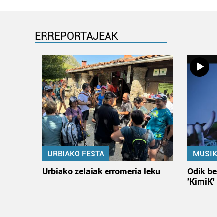
ERREPORTAJEAK
URBIAKO FESTA
MUSIK
Urbiako zelaiak erromeria leku
Odik be
'KimiK'