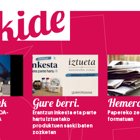
ak
Gure berri.
Hemero
OA-
Erantzun inkesta eta parte
Papereko ze
A
hartu Iztuetako
formatuan
produktuen saski baten
zozketan