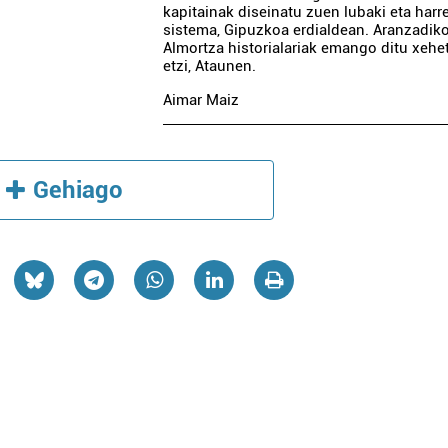
kapitainak diseinatu zuen lubaki eta harr
sistema, Gipuzkoa erdialdean. Aranzadik
Almortza historialariak emango ditu xehe
etzi, Ataunen.
Aimar Maiz
Gehiago