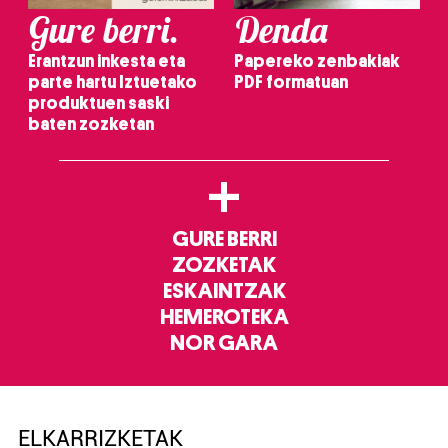
Gure berri.
Denda
Erantzun inkesta eta
Papereko zenbakiak
parte hartu Iztuetako
PDF formatuan
produktuen saski
baten zozketan
+
GURE BERRI
ZOZKETAK
ESKAINTZAK
HEMEROTEKA
NOR GARA
ELKARRIZKETAK