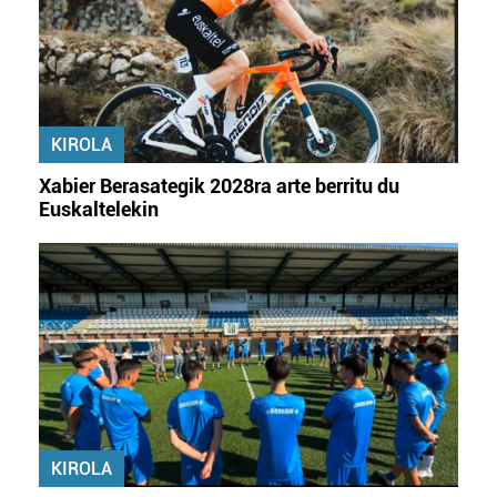
KIROLA
Xabier Berasategik 2028ra arte berritu du
Euskaltelekin
KIROLA