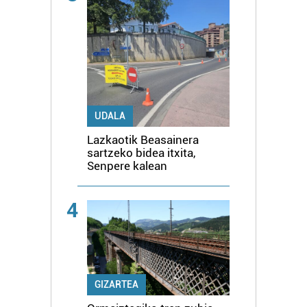
UDALA
Lazkaotik Beasainera
sartzeko bidea itxita,
Senpere kalean
4
GIZARTEA