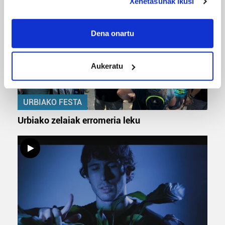
Xehetasunak ikusi
If you allow, we would also like to:
Collect information about your geographical
Dena onartu
location which can be accurate to within several
meters
Aukeratu
Identify your device by actively scanning it for
specific characteristics (fingerprinting)
Find out more about how your personal data is processed
URBIAKO FESTA
and set your preferences in the
details section
.
Urbiako zelaiak erromeria leku
Guk eta gure bazkideek zure datu pertsonalak
prozesatzen ditugu, zure IP zenbakia, besteak beste,
teknologia erabiliz, cookieak adibidez, iragarki eta eduki
pertsonalizatuak eskaintzeko, iragarkiak eta edukia
neurtzeko, jendeari buruzko informazioa biltzeko eta
produktuak garatzeko. Zure datuak nork eta zertarako
erabiltzen dituen hauta dezakezu.