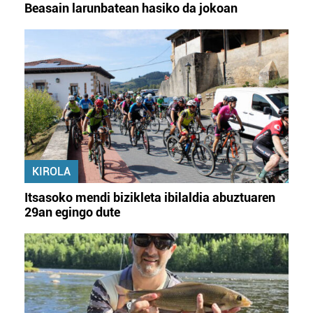
Beasain larunbatean hasiko da jokoan
KIROLA
Itsasoko mendi bizikleta ibilaldia abuztuaren
29an egingo dute