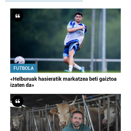
FUTBOLA
«Helburuak hasieratik markatzea beti gaiztoa
izaten da»