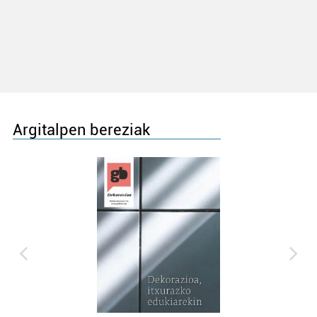
Argitalpen bereziak