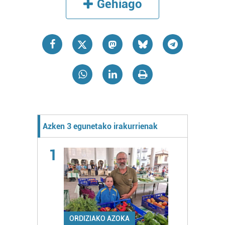
Gehiago
Azken 3 egunetako irakurrienak
1
ORDIZIAKO AZOKA