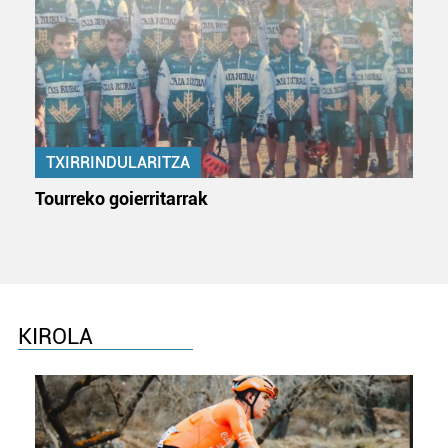
TXIRRINDULARITZA
Tourreko goierritarrak
KIROLA