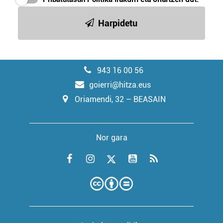
Harpidetu
943 16 00 56
goierri@hitza.eus
Oriamendi, 32 – BEASAIN
Nor gara