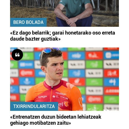
BERO BOLADA
«Ez dago belarrik; garai honetarako oso erreta
daude bazter guztiak»
TXIRRINDULARITZA
«Entrenatzen duzun bideetan lehiatzeak
gehiago motibatzen zaitu»