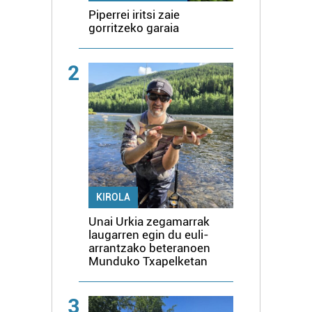
Piperrei iritsi zaie
gorritzeko garaia
2
KIROLA
Unai Urkia zegamarrak
laugarren egin du euli-
arrantzako beteranoen
Munduko Txapelketan
3