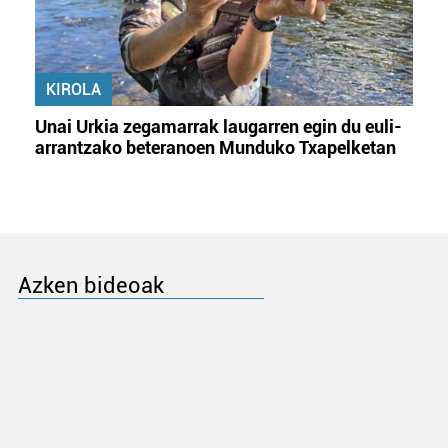
KIROLA
Unai Urkia zegamarrak laugarren egin du euli-
arrantzako beteranoen Munduko Txapelketan
Azken bideoak