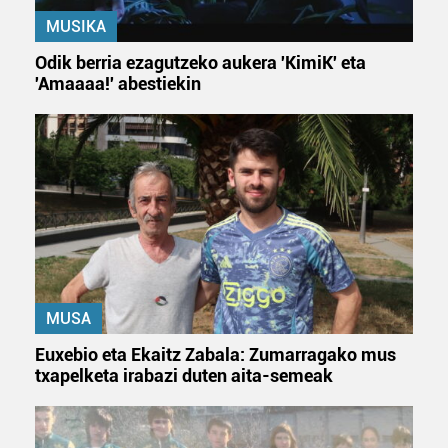
Bazkide batzuek ez dizute baimenik eskatzen, eta beren
MUSIKA
interes komertzial legitimoetan babesten dira. Ikusi gure
bazkideen zerrenda, beren ustez zein helburutarako
Odik berria ezagutzeko aukera 'KimiK' eta
duten interes legitimoa eta horren aurka nola egin
'Amaaaa!' abestiekin
dezakezun ikusteko.
Lortu zure datu pertsonalak prozesatzeko moduari
buruzko informazio gehiago eta ezarri zure lehentasunak
datuen atalean. Edozein unetan alda edo ken dezakezu
zure baimena Cookieen adierazpenean.
Webgune honek cookie propioak eta hirugarrenen cookie-
fitxategiak erabiltzen ditu. Zure esperientzia eta
zerbitzuak hobetzeko asmoz, cookie teknologiaz
MUSA
baliatzen gara. Ohar hau onartuz gero, teknologia hori
Euxebio eta Ekaitz Zabala: Zumarragako mus
erabiltzeko baimen esplizitua ematen diguzu.
Gehiago
txapelketa irabazi duten aita-semeak
irakurri