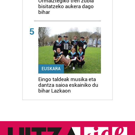
Ormaiztegiko tren zubia
bisitatzeko aukera dago
bihar
5
EUSKARA
Eingo taldeak musika eta
dantza saioa eskainiko du
bihar Lazkaon