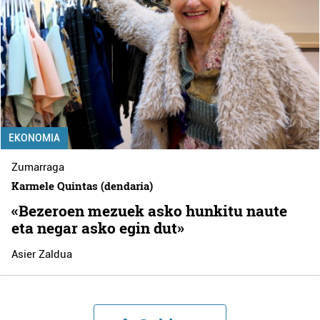
EKONOMIA
Zumarraga
Karmele Quintas (dendaria)
«Bezeroen mezuek asko hunkitu naute
eta negar asko egin dut»
Asier Zaldua