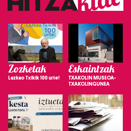
Zozketak
Eskaintzak
Lazkao Txikik 100 urte!
TXAKOLIN MUSEOA-
TXAKOLINGUNEA