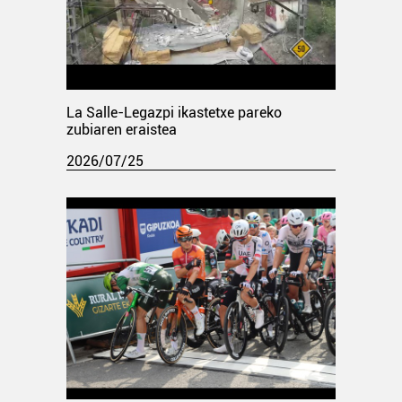
La Salle-Legazpi ikastetxe pareko
zubiaren eraistea
2026/07/25