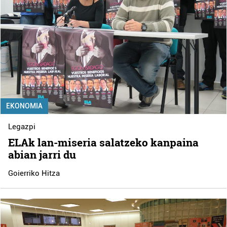
EKONOMIA
Legazpi
ELAk lan-miseria salatzeko kanpaina
abian jarri du
Goierriko Hitza