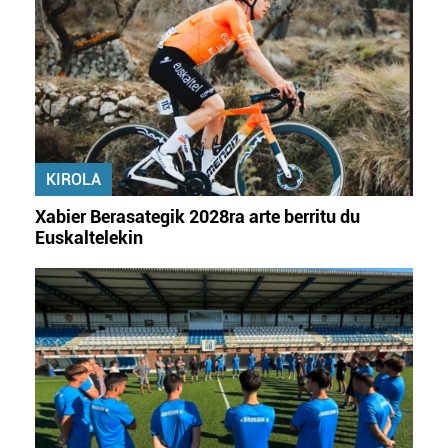
KIROLA
Xabier Berasategik 2028ra arte berritu du
Euskaltelekin