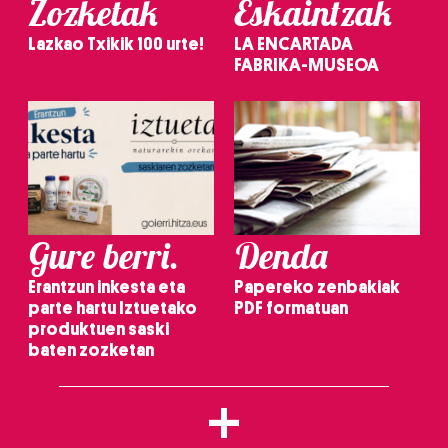
Zozketak
Eskaintzak
Lazkao Txikik 100 urte!
LA ENCARTADA
FABRIKA-MUSEOA
Gure berri.
Denda
Erantzun inkesta eta
Papereko zenbakiak
parte hartu Iztuetako
PDF formatuan
produktuen saski
baten zozketan
+