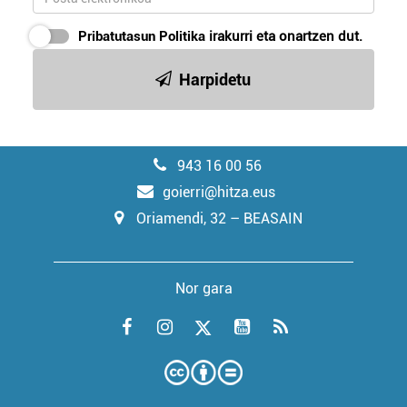
Pribatutasun Politika
irakurri eta onartzen dut.
Harpidetu
943 16 00 56
goierri@hitza.eus
Oriamendi, 32 – BEASAIN
Nor gara