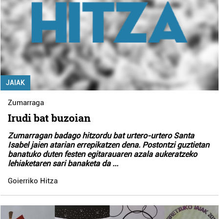
JAIAK
Zumarraga
Irudi bat buzoian
Zumarragan badago hitzordu bat urtero-urtero Santa
Isabel jaien atarian errepikatzen dena. Postontzi guztietan
banatuko duten festen egitarauaren azala aukeratzeko
lehiaketaren sari banaketa da
...
Goierriko Hitza