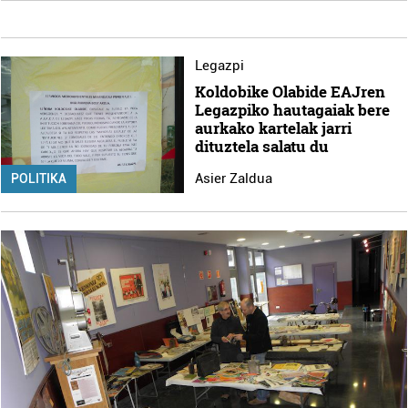
Legazpi
Koldobike Olabide EAJren
Legazpiko hautagaiak bere
aurkako kartelak jarri
dituztela salatu du
Asier Zaldua
POLITIKA