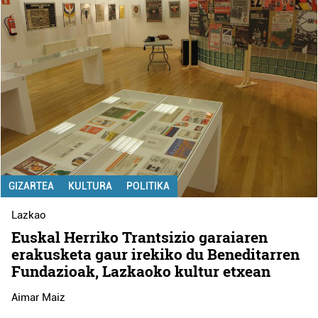
GIZARTEA
KULTURA
POLITIKA
Lazkao
Euskal Herriko Trantsizio garaiaren
erakusketa gaur irekiko du Beneditarren
Fundazioak, Lazkaoko kultur etxean
Aimar Maiz