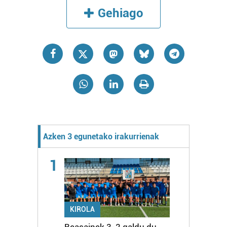
Gehiago
Azken 3 egunetako irakurrienak
1
KIROLA