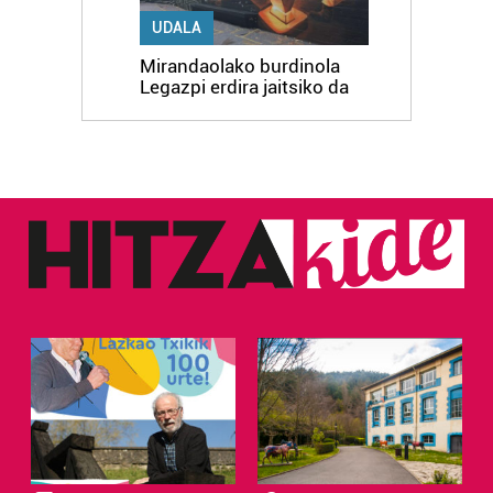
UDALA
Mirandaolako burdinola
Legazpi erdira jaitsiko da