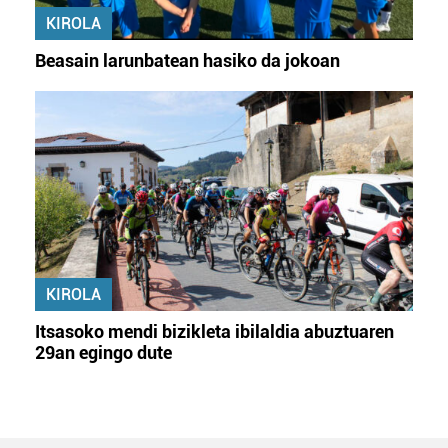
KIROLA
Beasain larunbatean hasiko da jokoan
KIROLA
Itsasoko mendi bizikleta ibilaldia abuztuaren
29an egingo dute