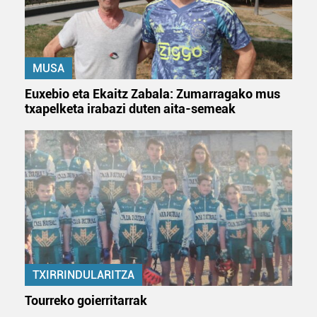
MUSA
Euxebio eta Ekaitz Zabala: Zumarragako mus
txapelketa irabazi duten aita-semeak
TXIRRINDULARITZA
Tourreko goierritarrak