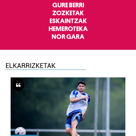
GURE BERRI
ZOZKETAK
ESKAINTZAK
HEMEROTEKA
NOR GARA
ELKARRIZKETAK