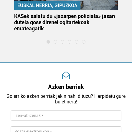
EUSKAL HERRIA, GIPUZKOA
KASek salatu du «jazarpen poliziala» jasan
Pa
dutela gose direnei ogitartekoak
da
emateagatik
«s
Azken berriak
Goierriko azken berriak jakin nahi dituzu? Harpidetu gure
buletinera!