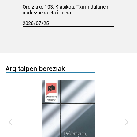
Ordiziako 103. Klasikoa. Txirrindularien
aurkezpena eta irteera
2026/07/25
Argitalpen bereziak