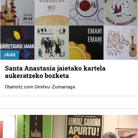
JAIAK
Santa Anastasia jaietako kartela
aukeratzeko bozketa
Otamotz.com Urretxu-Zumarraga