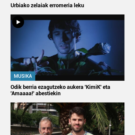
Urbiako zelaiak erromeria leku
MUSIKA
Odik berria ezagutzeko aukera 'KimiK' eta
'Amaaaa!' abestiekin