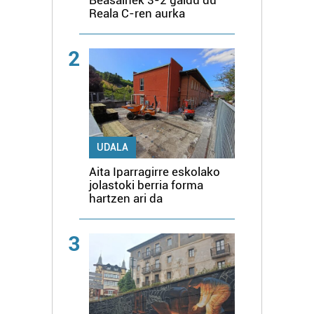
Beasainek 3-2 galdu du
Reala C-ren aurka
2
UDALA
Aita Iparragirre eskolako
jolastoki berria forma
hartzen ari da
3