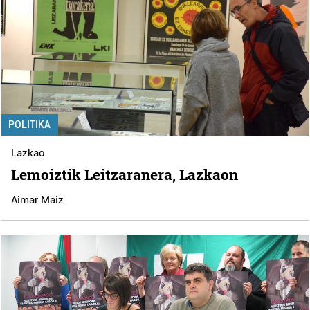
POLITIKA
Lazkao
Lemoiztik Leitzaranera, Lazkaon
Aimar Maiz