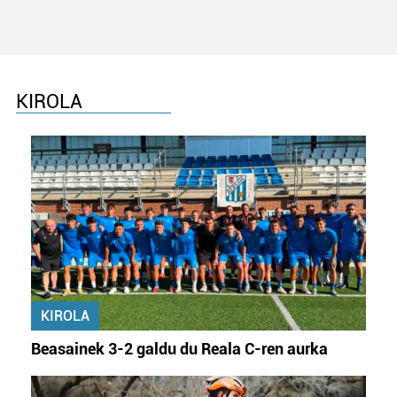
KIROLA
KIROLA
Beasainek 3-2 galdu du Reala C-ren aurka