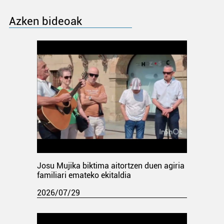
Azken bideoak
Josu Mujika biktima aitortzen duen agiria
familiari emateko ekitaldia
2026/07/29